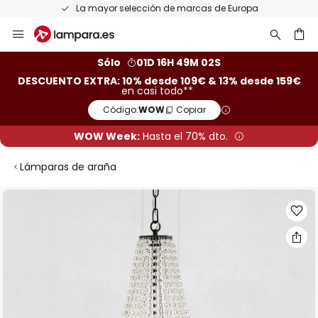
La mayor selección de marcas de Europa
Ir
al
contenido
ar
Sólo
01D 16H 49M 02S
DESCUENTO EXTRA: 10% desde 109€ & 13% desde 159€
en casi todo**
Código:
WOW
Copiar
WOW Week:
Hasta el 70% dto.
Lámparas de araña
Saltar
al
final
de
la
galería
de