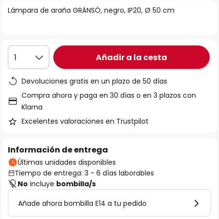
la
Lámpara de araña GRÄNSÖ, negro, IP20, Ø 50 cm
galería
de
imágenes
Añadir a la cesta
1
Devoluciones gratis en un plazo de 50 días
Compra ahora y paga en 30 días o en 3 plazos con
Klarna
Excelentes valoraciones en Trustpilot
Información de entrega
Últimas unidades disponibles
Tiempo de entrega: 3 - 6 días laborables
No
incluye
bombilla/s
Añade ahora bombilla E14 a tu pedido