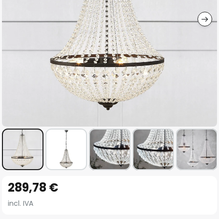
imágenes
Saltar
289,78 €
al
comienzo
incl. IVA
de