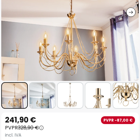
imágenes
Saltar
241,90 €
PVPR -87,00 €
al
PVPR
328,90 €
comienzo
incl. IVA
de