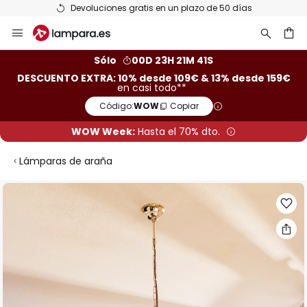
Devoluciones gratis en un plazo de 50 días
Ir
al
contenido
ar
Sólo
00D 23H 21M 40S
DESCUENTO EXTRA: 10% desde 109€ & 13% desde 159€
en casi todo**
Código:
WOW
Copiar
WOW Week:
Hasta el 70% dto.
Lámparas de araña
Saltar
al
final
de
la
galería
de