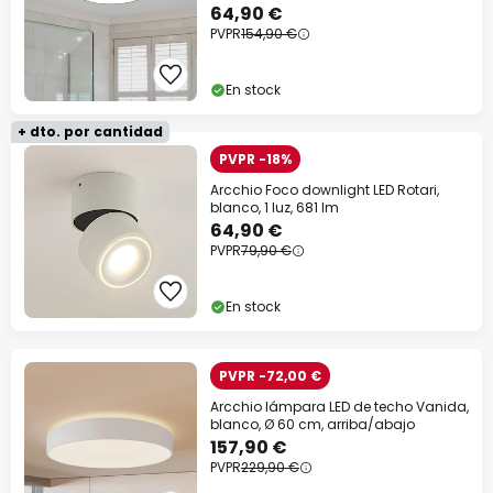
64,90 €
PVPR
154,90 €
En stock
+ dto. por cantidad
PVPR -18%
Arcchio Foco downlight LED Rotari,
blanco, 1 luz, 681 lm
64,90 €
PVPR
79,90 €
En stock
PVPR -72,00 €
Arcchio lámpara LED de techo Vanida,
blanco, Ø 60 cm, arriba/abajo
157,90 €
PVPR
229,90 €