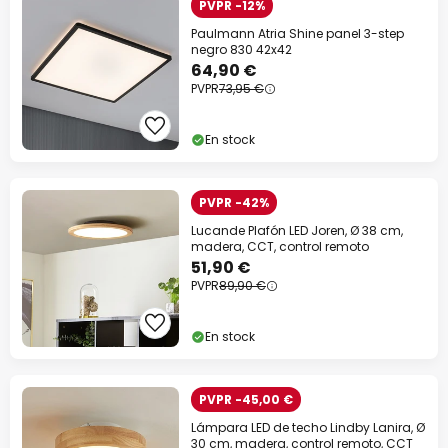
PVPR -12%
Paulmann Atria Shine panel 3-step
negro 830 42x42
64,90 €
PVPR
73,95 €
En stock
PVPR -42%
Lucande Plafón LED Joren, Ø 38 cm,
madera, CCT, control remoto
51,90 €
PVPR
89,90 €
En stock
PVPR -45,00 €
Lámpara LED de techo Lindby Lanira, Ø
30 cm, madera, control remoto, CCT