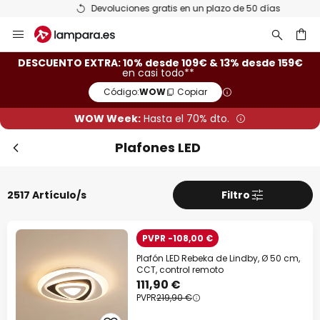
Devoluciones gratis en un plazo de 50 días
Ir
Cer
al
contenido
ar
DESCUENTO EXTRA: 10% desde 109€ & 13% desde 159€
en casi todo**
Código:
WOW
Copiar
WOW Week:
Hasta el 70% dto.
Plafones LED
2517 Artículo/s
Filtro
Descuento extra
PVPR -108,00 €
-10% EXTRA
desde 109 €
Plafón LED Rebeka de Lindby, Ø 50 cm,
CCT, control remoto
111,90 €
-13% EXTRA.
desde 159 €
PVPR
219,90 €
en casi todo*