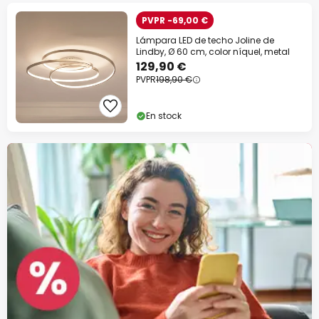
PVPR -69,00 €
Lámpara LED de techo Joline de
Lindby, Ø 60 cm, color níquel, metal
129,90 €
PVPR
198,90 €
En stock