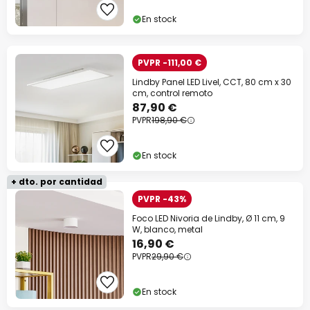
En stock
PVPR -111,00 €
Lindby Panel LED Livel, CCT, 80 cm x 30
cm, control remoto
87,90 €
PVPR
198,90 €
En stock
+ dto. por cantidad
PVPR -43%
Foco LED Nivoria de Lindby, Ø 11 cm, 9
W, blanco, metal
16,90 €
PVPR
29,90 €
En stock