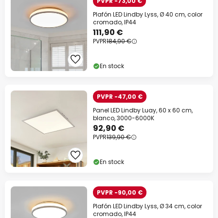
PVPR -73,00 €
Plafón LED Lindby Lyss, Ø 40 cm, color
cromado, IP44
111,90 €
PVPR
184,90 €
En stock
PVPR -47,00 €
Panel LED Lindby Luay, 60 x 60 cm,
blanco, 3000-6000K
92,90 €
PVPR
139,90 €
En stock
PVPR -90,00 €
Plafón LED Lindby Lyss, Ø 34 cm, color
cromado, IP44