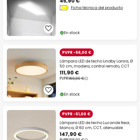
45,90 €
Ficha técnica del producto
En stock
PVPR -58,00 €
Lámpara LED de techo Lindby Lanira, Ø
50 cm, madera, control remoto, CCT
111,90 €
PVPR
169,90 €
En stock
PVPR -51,00 €
Lámpara LED de techo Lucande Neor,
blanca, Ø 60 cm, CCT, atenuable
147,90 €
PVPR
198,90 €