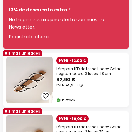
13% de descuento extra *
No te pierdas ninguna oferta con nuestra
Newsletter.
Regístrate ahora
Últimas unidades
PVPR -62,00 €
Lámpara LED de techo Lindby Galad,
negra, madera, 3 luces, 98 cm
87,90 €
PVPR
149,90 €
En stock
Últimas unidades
PVPR -50,00 €
Lámpara LED de techo Lindby Galad,
negra, madera, 2 luces, 75 cm