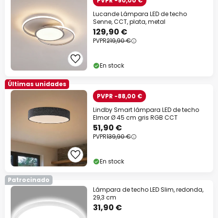
PVPR -90,00 €
Lucande Lámpara LED de techo
Senne, CCT, plata, metal
129,90 €
PVPR
219,90 €
En stock
Últimas unidades
PVPR -88,00 €
Lindby Smart lámpara LED de techo
Elmor Ø 45 cm gris RGB CCT
51,90 €
PVPR
139,90 €
En stock
Patrocinado
Lámpara de techo LED Slim, redonda,
29,3 cm
31,90 €