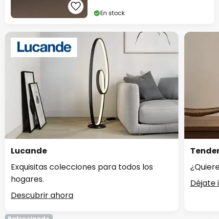
En stock
Lucande
Tenden
Exquisitas colecciones para todos los
¿Quiere
hogares.
Déjate 
Descubrir ahora
Patrocinado