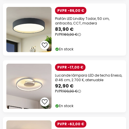
PVPR -86,00 €
Plafón LED Lindby Todor, 50 cm,
antracita, CCT, madera
83,90 €
PVPR
169,90 €
En stock
PVPR -17,00 €
Lucande lámpara LED de techo Enesa,
Ø 46 cm, 2.700 K, atenuable
92,90 €
PVPR
109,90 €
En stock
PVPR -62,00 €