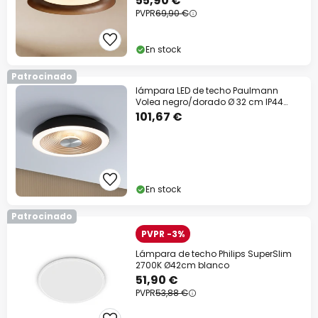
55,90 €
PVPR
69,90 €
En stock
Patrocinado
lámpara LED de techo Paulmann
Volea negro/dorado Ø 32 cm IP44
atenuable
101,67 €
En stock
Patrocinado
PVPR -3%
Lámpara de techo Philips SuperSlim
2700K Ø42cm blanco
51,90 €
PVPR
53,88 €