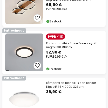
69,90 €
PVPR
119,90 €
En stock
Patrocinado
PVPR -11%
Paulmann Atria Shine Panel on/off
negro 830 Ø19cm
32,90 €
PVPR
36,95 €
En stock
Patrocinado
Lámpara de techo LED con sensor
Elipso IP44 4.000K Ø28cm
36,90 €