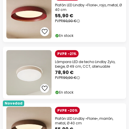
Plafón LED Lindby «Florie», rojo, metal, Ø
40 cm
55,90 €
PVPR
69,90 €
En stock
PVPR -21%
Lámpara LED de techo Lindby Zylo,
beige, Ø 49 cm, CCT, atenuable
78,90 €
PVPR
99,90 €
En stock
Novedad
PVPR -20%
Plafón LED Lindby «Florie», marrón,
metal, Ø 40 cm