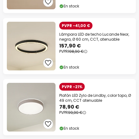
En stock
Código descuento:
WOW
Copiar
Ahorra ahora
PVPR -41,00 €
Lámpara LED de techo Lucande Neor,
*Marcas excluidas
negra, Ø 60 cm, CCT, atenuable
157,90 €
PVPR
198,90 €
En stock
PVPR -21%
Plafón LED Zylo de Lindby, color topo, Ø
49 cm, CCT atenuable
78,90 €
PVPR
99,90 €
En stock