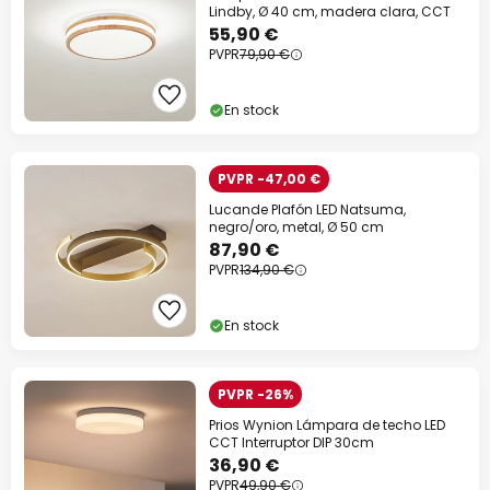
Lindby, Ø 40 cm, madera clara, CCT
55,90 €
PVPR
79,90 €
En stock
PVPR -47,00 €
Lucande Plafón LED Natsuma,
negro/oro, metal, Ø 50 cm
87,90 €
PVPR
134,90 €
En stock
PVPR -26%
Prios Wynion Lámpara de techo LED
CCT Interruptor DIP 30cm
36,90 €
PVPR
49,90 €