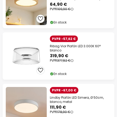
64,90 €
PVPR
109,90 €
En stock
PVPR -57,62 €
Ribag Vior Plafón LED 3.000K 60°
blanco
319,90 €
PVPR
377,52 €
En stock
PVPR -67,00 €
Lindby Plafón LED Simera, Ø 50cm,
blanco, metal
111,90 €
PVPR
178,90 €