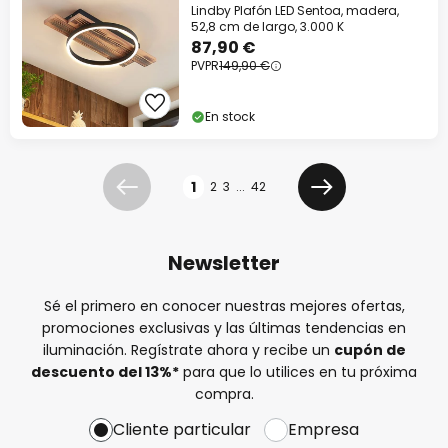
Lindby Plafón LED Sentoa, madera,
52,8 cm de largo, 3.000 K
87,90 €
PVPR
149,90 €
En stock
Página
1
2
3
...
42
Anterior
Siguiente
Newsletter
Sé el primero en conocer nuestras mejores ofertas,
promociones exclusivas y las últimas tendencias en
iluminación. Regístrate ahora y recibe un
cupón de
descuento del
13%
*
para que lo utilices en tu próxima
compra.
Cliente particular
Empresa