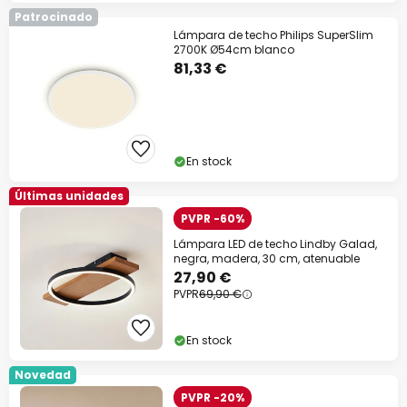
Patrocinado
Lámpara de techo Philips SuperSlim
2700K Ø54cm blanco
81,33 €
En stock
Últimas unidades
PVPR -60%
Lámpara LED de techo Lindby Galad,
negra, madera, 30 cm, atenuable
27,90 €
PVPR
69,90 €
En stock
Novedad
PVPR -20%