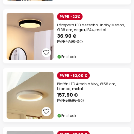
PVPR -23%
Lámpara LED de techo Lindby Medon,
Ø 38 cm, negra, IP44, metal
36,90 €
PVPR
47,90 €
En stock
PVPR -62,00 €
Plafón LED Arcchio Vivy, Ø 58 cm,
blanca, metal
157,90 €
PVPR
219,90 €
En stock