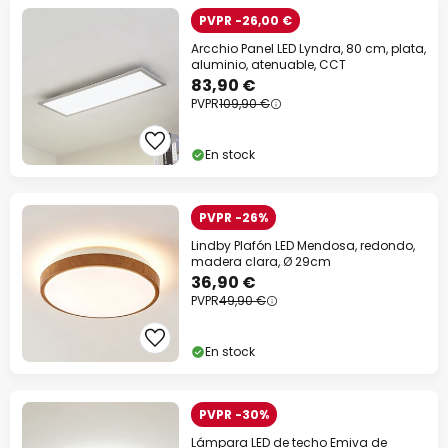
PVPR -26,00 €
Arcchio Panel LED Lyndra, 80 cm, plata,
aluminio, atenuable, CCT
83,90 €
PVPR
109,90 €
En stock
PVPR -26%
Lindby Plafón LED Mendosa, redondo,
madera clara, Ø 29cm
36,90 €
PVPR
49,90 €
En stock
PVPR -30%
Lámpara LED de techo Emiva de