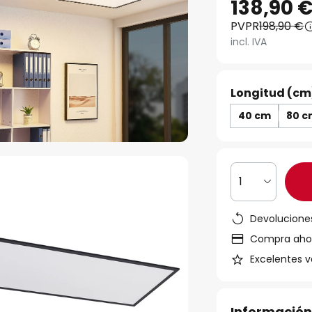
138,90 
PVPR
198,90 €
incl. IVA
Longitud (cm
40 cm
80 
1
Devoluciones
Compra ahora
Excelentes v
Información