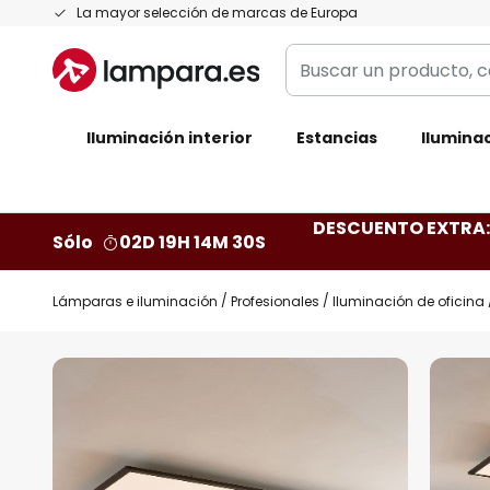
Ir
La mayor selección de marcas de Europa
al
Buscar
contenido
un
producto,
Iluminación interior
categoría,
Estancias
Iluminac
marca...
DESCUENTO EXTRA: 
Sólo
02D 19H 14M 29S
Lámparas e iluminación
Profesionales
Iluminación de oficina
Saltar
al
final
de
la