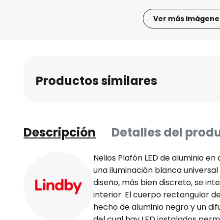
Ver más imágene
Saltar
al
comienzo
de
Productos similares
la
galería
de
imágenes
Descripción
Detalles del prod
Nelios Plafón LED de aluminio en 
una iluminación blanca universal 
diseño, más bien discreto, se inte
interior. El cuerpo rectangular d
hecho de aluminio negro y un dif
del cual hay LED instalados per