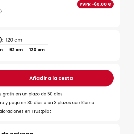
€
PVPR -60,00 €
):
120 cm
cm
62 cm
120 cm
Añadir a la cesta
 gratis en un plazo de 50 días
 y paga en 30 días o en 3 plazos con Klarna
aloraciones en Trustpilot
 de entrega