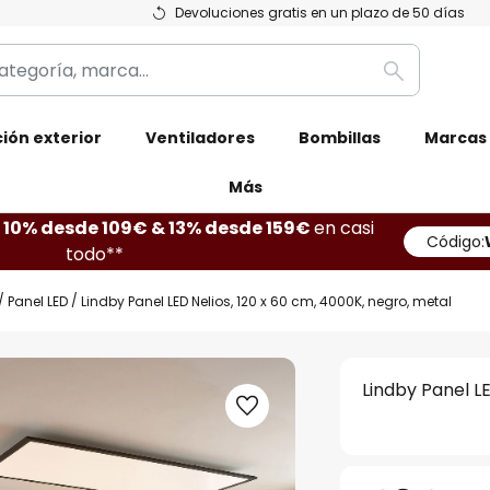
Devoluciones gratis en un plazo de 50 días
Buscar
ión exterior
Ventiladores
Bombillas
Marcas
Más
10% desde 109€ & 13% desde 159€
en casi
Código:
todo**
Panel LED
Lindby Panel LED Nelios, 120 x 60 cm, 4000K, negro, metal
Lindby Panel LE