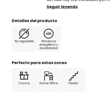
diseño del plafón LED Nelios aho
Seguir leyendo
expansivo y también es adecuado
estrechos. La discreta combinac
Detalles del producto
integrarse fácilmente en diversos
perturbarlos
No regulable
Eficiencia
energética y
durabilidad
Perfecto para estas zonas
Cocina
Home Office
Pasillo