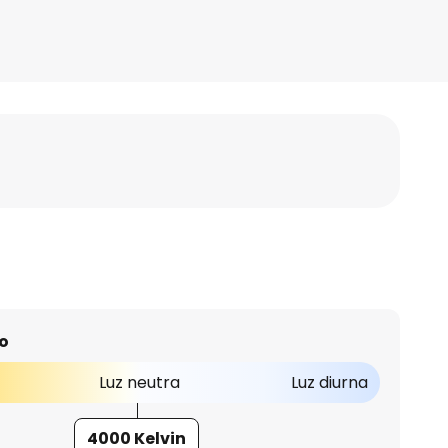
o
Luz neutra
Luz diurna
4000 Kelvin