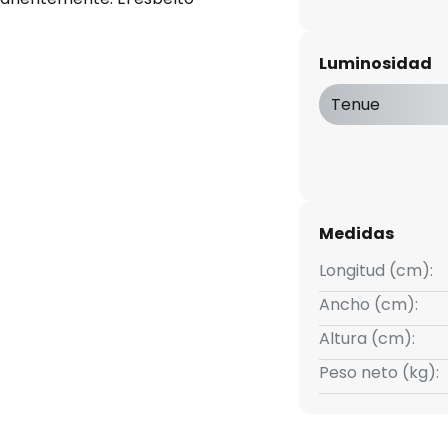
rra más espacio que un plafón
 para techos bajos o pasillos
Luminosidad
ión de colores puede
 estilos de mobiliario sin
Tenue
Medidas
Longitud (cm):
Ancho (cm):
Altura (cm):
Peso neto (kg):