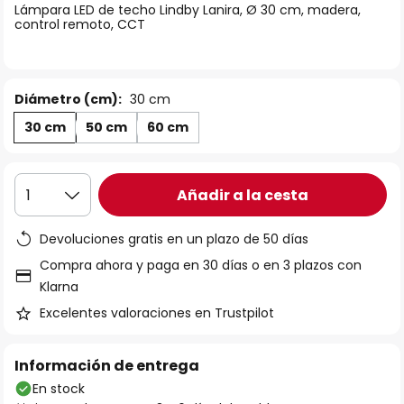
Lámpara LED de techo Lindby Lanira, Ø 30 cm, madera,
galería
control remoto, CCT
de
imágenes
Diámetro (cm):
30 cm
30 cm
50 cm
60 cm
Añadir a la cesta
1
Devoluciones gratis en un plazo de 50 días
Compra ahora y paga en 30 días o en 3 plazos con
Klarna
Excelentes valoraciones en Trustpilot
Información de entrega
En stock