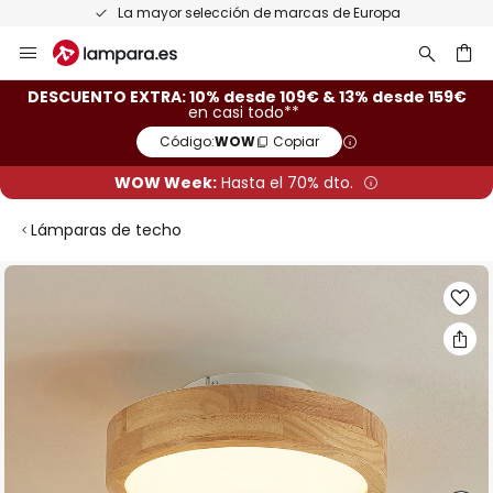
La mayor selección de marcas de Europa
Ir
al
contenido
ar
DESCUENTO EXTRA: 10% desde 109€ & 13% desde 159€
en casi todo**
Código:
WOW
Copiar
WOW Week:
Hasta el 70% dto.
Lámparas de techo
Saltar
al
final
de
la
galería
de
imágenes