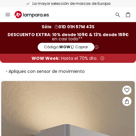
Devoluciones gratis en un plazo de 50 días
Ir
al
contenido
ar
Sólo
01D 01H 57M 42S
DESCUENTO EXTRA: 10% desde 109€ & 13% desde 159€
en casi todo**
Código:
WOW
Copiar
WOW Week:
Hasta el 70% dto.
Apliques con sensor de movimiento
Saltar
al
final
de
la
galería
de