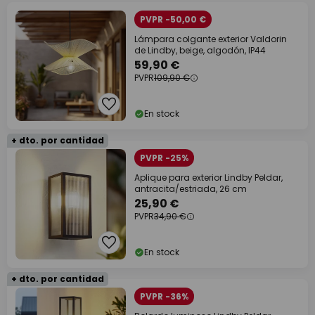
PVPR -50,00 €
Lámpara colgante exterior Valdorin
de Lindby, beige, algodón, IP44
59,90 €
PVPR
109,90 €
En stock
+ dto. por cantidad
PVPR -25%
Aplique para exterior Lindby Peldar,
antracita/estriada, 26 cm
25,90 €
PVPR
34,90 €
En stock
+ dto. por cantidad
PVPR -36%