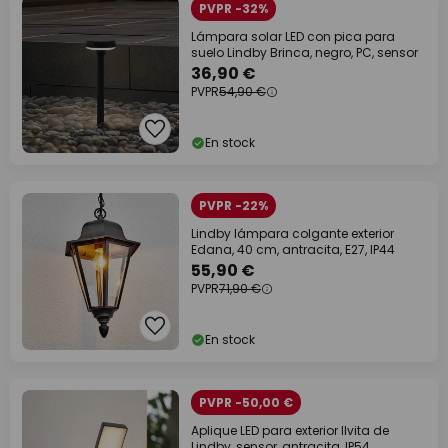
PVPR -32%
Lámpara solar LED con pica para
suelo Lindby Brinca, negro, PC, sensor
36,90 €
PVPR
54,90 €
En stock
PVPR -22%
Lindby lámpara colgante exterior
Edana, 40 cm, antracita, E27, IP44
55,90 €
PVPR
71,90 €
En stock
PVPR -50,00 €
Aplique LED para exterior Ilvita de
Lindby, sensor, antracita, IP54