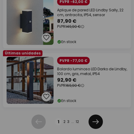
PVPR -62,00 €
Aplique de pared LED Lindby Sally, 22
cm, antracita, IP54, sensor
87,90 €
PVPR
149,90 €
En stock
Últimas unidades
PVPR -77,00 €
Bolardo luminoso LED Darko de Lindby,
100 cm, gris, metal, IP54
92,90 €
PVPR
169,90 €
En stock
Página
1
2
3
...
12
Anterior
Siguiente