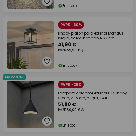
En stock
PVPR -30%
Lindby plafón para exterior Mandus,
negro, acero inoxidable, 22 cm
41,90 €
PVPR
59,90 €
En stock
Novedad
PVPR -25%
Lampára colgante exterior LED Lindby
Soran, Ø 15 cm, negra, IP44
51,90 €
PVPR
69,90 €
En stock