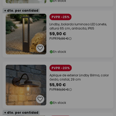
En stock
+ dto. por cantidad
PVPR -25%
Lindby, bolardo luminoso LED Lonete,
altura 65 cm, antracita, IP65
59,90 €
PVPR
79,90 €
En stock
PVPR -20%
Aplique de exterior Lindby Bilma, color
óxido, cristal, 29 cm
55,90 €
PVPR
69,90 €
En stock
+ dto. por cantidad