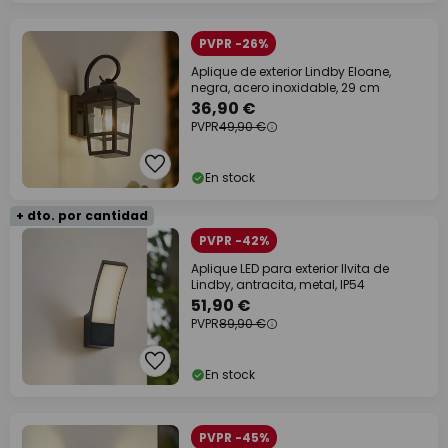
PVPR -26%
Aplique de exterior Lindby Eloane,
negra, acero inoxidable, 29 cm
36,90 €
PVPR
49,90 €
En stock
+ dto. por cantidad
PVPR -42%
Aplique LED para exterior Ilvita de
Lindby, antracita, metal, IP54
51,90 €
PVPR
89,90 €
En stock
PVPR -45%