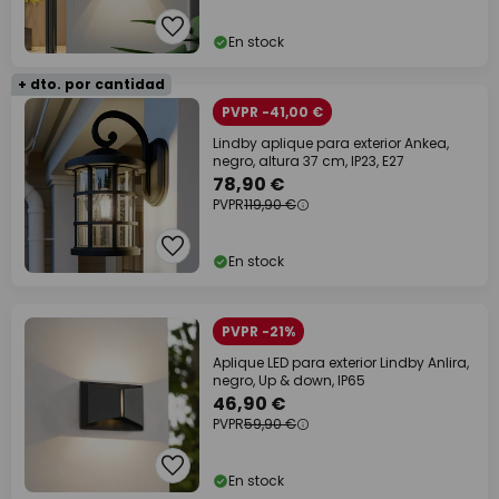
En stock
+ dto. por cantidad
PVPR -41,00 €
Lindby aplique para exterior Ankea,
negro, altura 37 cm, IP23, E27
78,90 €
PVPR
119,90 €
En stock
PVPR -21%
Aplique LED para exterior Lindby Anlira,
negro, Up & down, IP65
46,90 €
PVPR
59,90 €
En stock