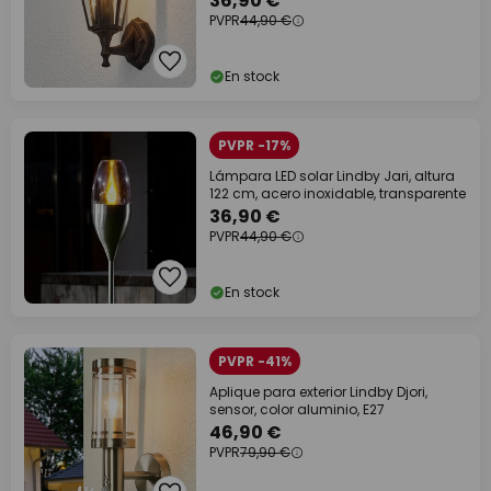
36,90 €
PVPR
44,90 €
En stock
PVPR -17%
Lámpara LED solar Lindby Jari, altura
122 cm, acero inoxidable, transparente
36,90 €
PVPR
44,90 €
En stock
PVPR -41%
Aplique para exterior Lindby Djori,
sensor, color aluminio, E27
46,90 €
PVPR
79,90 €