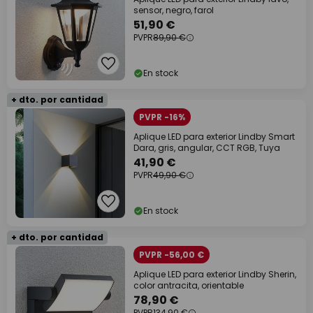
sensor, negro, farol
51,90 €
PVPR
89,90 €
En stock
+ dto. por cantidad
PVPR -16%
Aplique LED para exterior Lindby Smart
Dara, gris, angular, CCT RGB, Tuya
41,90 €
PVPR
49,90 €
En stock
+ dto. por cantidad
PVPR -56,00 €
Aplique LED para exterior Lindby Sherin,
color antracita, orientable
78,90 €
PVPR
134,90 €