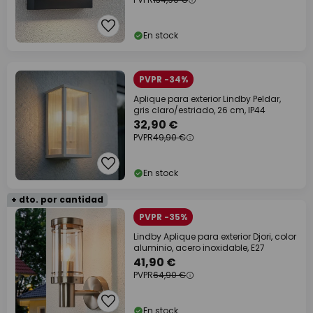
En stock
PVPR -34%
Aplique para exterior Lindby Peldar,
gris claro/estriado, 26 cm, IP44
32,90 €
PVPR
49,90 €
En stock
+ dto. por cantidad
PVPR -35%
Lindby Aplique para exterior Djori, color
aluminio, acero inoxidable, E27
41,90 €
PVPR
64,90 €
En stock