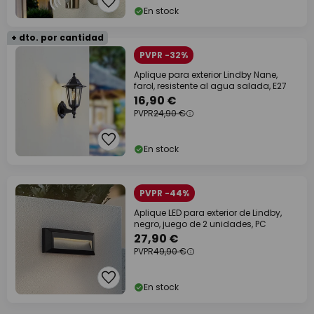
En stock
+ dto. por cantidad
PVPR -32%
Aplique para exterior Lindby Nane,
farol, resistente al agua salada, E27
16,90 €
PVPR
24,90 €
En stock
PVPR -44%
Aplique LED para exterior de Lindby,
negro, juego de 2 unidades, PC
27,90 €
PVPR
49,90 €
En stock