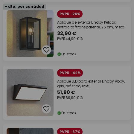
+ dto. por cantidad
PVPR -26%
Aplique de exterior Lindby Peldar,
antracita/transparente, 26 cm, metal
32,90 €
PVPR
44,90 €
En stock
PVPR -42%
Aplique LED para exterior Lindby Abby,
gris, plástico, IP65
51,90 €
PVPR
89,90 €
En stock
PVPR -37%