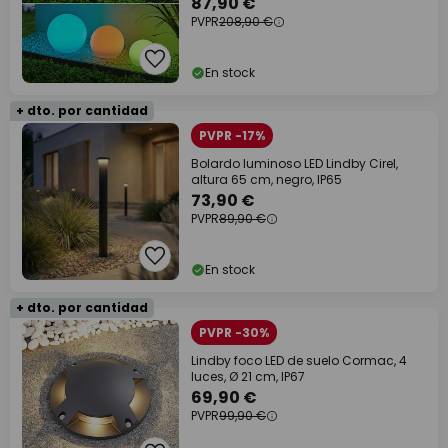
87,90 €
PVPR
208,90 €
En stock
+ dto. por cantidad
PVPR -17%
Bolardo luminoso LED Lindby Cirel,
altura 65 cm, negro, IP65
73,90 €
PVPR
89,90 €
En stock
+ dto. por cantidad
PVPR -30%
Lindby foco LED de suelo Cormac, 4
luces, Ø 21 cm, IP67
69,90 €
PVPR
99,90 €