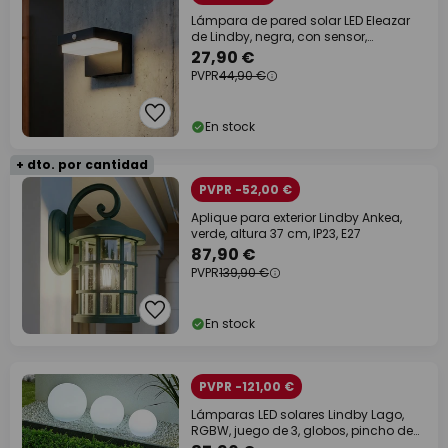
Lámpara de pared solar LED Eleazar
de Lindby, negra, con sensor,
atenuable
27,90 €
PVPR
44,90 €
En stock
+ dto. por cantidad
PVPR -52,00 €
Aplique para exterior Lindby Ankea,
verde, altura 37 cm, IP23, E27
87,90 €
PVPR
139,90 €
En stock
PVPR -121,00 €
Lámparas LED solares Lindby Lago,
RGBW, juego de 3, globos, pincho de
suelo