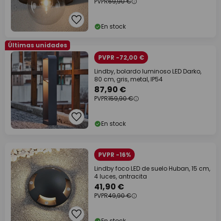
PVPR
69,90 €
En stock
Últimas unidades
PVPR -72,00 €
Lindby, bolardo luminoso LED Darko,
80 cm, gris, metal, IP54
87,90 €
PVPR
159,90 €
En stock
PVPR -16%
Lindby foco LED de suelo Huban, 15 cm,
4 luces, antracita
41,90 €
PVPR
49,90 €
En stock