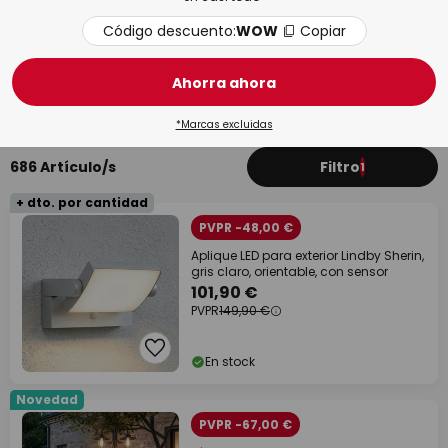
Código descuento:
WOW
Copiar
Ahorra ahora
Terraza
Jard
*Marcas excluidas
686 Artículo/s
Filtro
1
+ dto. por cantidad
PVPR -48,00 €
Aplique LED para exterior Lindby Sherin,
gris claro, orientable, con sensor
101,90 €
PVPR
149,90 €
En stock
Novedad
PVPR -67,00 €