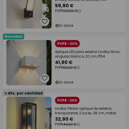
59,90 €
PVPR
109,90 €
En stock
Novedad
PVPR -30%
Aplique LED para exterior Lindby Nivar,
angular, blanca, 20 cm, IP54
41,90 €
PVPR
59,90 €
En stock
+ dto. por cantidad
PVPR -26%
Lindby Peldar aplique de exterior,
transparente, 2 luces, 38 cm, metal
32,90 €
PVPR
44,90 €