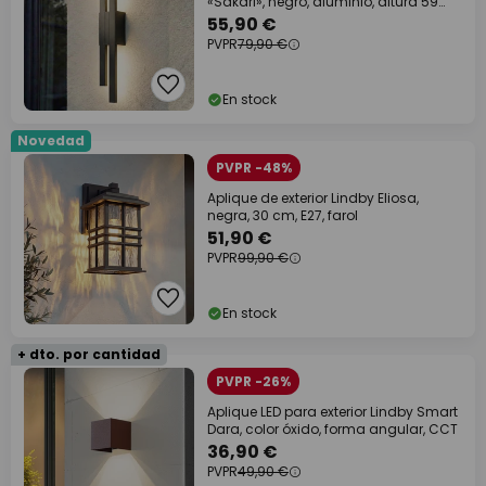
«Sakari», negro, aluminio, altura 59
cm
55,90 €
PVPR
79,90 €
En stock
Novedad
PVPR -48%
Aplique de exterior Lindby Eliosa,
negra, 30 cm, E27, farol
51,90 €
PVPR
99,90 €
En stock
+ dto. por cantidad
PVPR -26%
Aplique LED para exterior Lindby Smart
Dara, color óxido, forma angular, CCT
36,90 €
PVPR
49,90 €