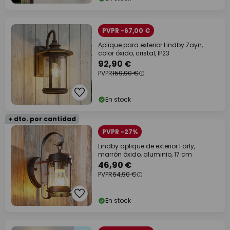
PVPR -67,00 €
Aplique para exterior Lindby Zayn,
color óxido, cristal, IP23
92,90 €
PVPR
159,90 €
En stock
+ dto. por cantidad
PVPR -27%
Lindby aplique de exterior Farly,
marrón óxido, aluminio, 17 cm
46,90 €
PVPR
64,90 €
En stock