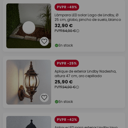
PVPR -49%
Lámpara LED solar Lago de Lindby, Ø
25 cm, globo, pincho de suelo, blanco
32,90 €
PVPR
64,90 €
En stock
PVPR -25%
Aplique de exterior Lindby Nadesha,
altura 47 cm, oro cepillado
25,90 €
PVPR
34,90 €
En stock
PVPR -42%
Aplique LED para exterior Lindby Iavo,