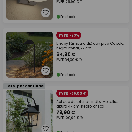
PVPR
129,90 €
En stock
PVPR -23%
Lindby Lámpara LED con pica Capelo,
negro, metal, 77 cm
64,90 €
PVPR
84,90 €
En stock
+ dto. por cantidad
PVPR -36,00 €
Aplique de exterior Lindby Mertollio,
altura 47 cm, negro, cristal
73,90 €
PVPR
109,90 €