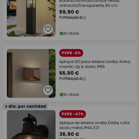
Bolardo luminoso Lindby Peldar,
antracita/transparente, 80 cm
59,90 €
PVPR
94,90 €
En stock
PVPR -6%
Aplique LED para exterior Lindby Anlira,
marrón, Up & down, IP65
55,90 €
PVPR
59,90 €
En stock
+ dto. por cantidad
PVPR -47%
Aplique de exterior Lindby Eddie, color
óxido, metal, IP44, E27
36,90 €