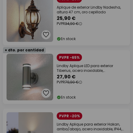
Aplique de exterior Lindby Nadesha,
altura 47 cm, oro cepillado
25,90 €
PVPR
34,90 €
En stock
+ dto. por cantidad
PVPR -65%
Lindby Aplique LED para exterior
Tiberius, acero inoxidable,
arriba/abajo, IP44
27,90 €
PVPR
79,90 €
En stock
PVPR -20%
Lindby Aplique para exterior Hakan,
arriba/abajo, acero inoxidable, IP44,