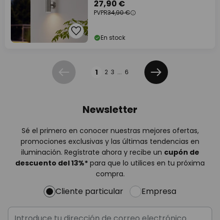
GU10
27,90 €
PVPR
34,90 €
En stock
Página
1
2
3
...
6
Anterior
Siguiente
Newsletter
Sé el primero en conocer nuestras mejores ofertas,
promociones exclusivas y las últimas tendencias en
iluminación. Regístrate ahora y recibe un
cupón de
descuento del
13%
*
para que lo utilices en tu próxima
compra.
Cliente particular
Empresa