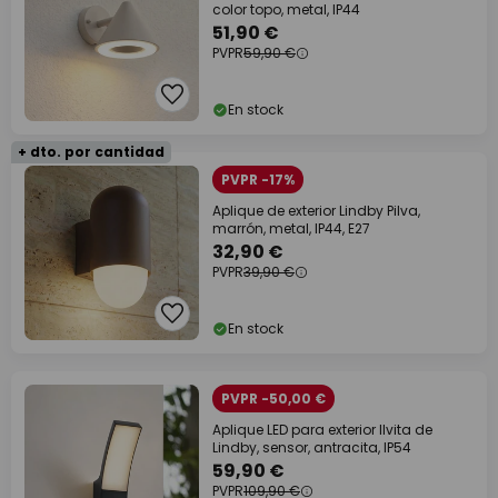
color topo, metal, IP44
51,90 €
PVPR
59,90 €
En stock
+ dto. por cantidad
PVPR -17%
Aplique de exterior Lindby Pilva,
marrón, metal, IP44, E27
32,90 €
PVPR
39,90 €
En stock
PVPR -50,00 €
Aplique LED para exterior Ilvita de
Lindby, sensor, antracita, IP54
59,90 €
PVPR
109,90 €