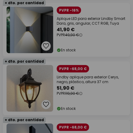
+ dto. por cantidad
PVPR -16%
Aplique LED para exterior Lindby Smart
Dara, gris, angular, CCT RGB, Tuya
41,90 €
PVPR
49,90 €
En stock
+ dto. por cantidad
PVPR -68,00 €
Lindby aplique para exterior Cerys,
negro, plástico, altura 37 cm
51,90 €
PVPR
119,90 €
En stock
+ dto. por cantidad
PVPR -68,00 €