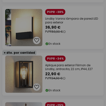
PVPR -38%
Lindby Vanira lámpara de pared LED
para exterior
36,90 €
PVPR
59,90 €
En stock
+ dto. por cantidad
PVPR -34%
Aplique para exterior Filimon de
Lindby, antracita, 22 cm, IP44, E27
22,90 €
PVPR
34,90 €
En stock
PVPR -25%