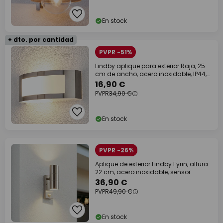
En stock
+ dto. por cantidad
PVPR -51%
Lindby aplique para exterior Raja, 25
cm de ancho, acero inoxidable, IP44,
E27
16,90 €
PVPR
34,90 €
En stock
PVPR -26%
Aplique de exterior Lindby Eyrin, altura
22 cm, acero inoxidable, sensor
36,90 €
PVPR
49,90 €
En stock