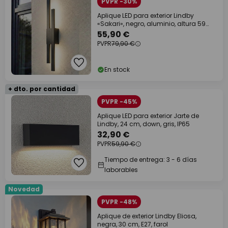
PVPR -30%
Aplique LED para exterior Lindby
«Sakari», negro, aluminio, altura 59
cm
55,90 €
PVPR
79,90 €
En stock
+ dto. por cantidad
PVPR -45%
Aplique LED para exterior Jarte de
Lindby, 24 cm, down, gris, IP65
32,90 €
PVPR
59,90 €
Tiempo de entrega: 3 - 6 días
laborables
Novedad
PVPR -48%
Aplique de exterior Lindby Eliosa,
negra, 30 cm, E27, farol