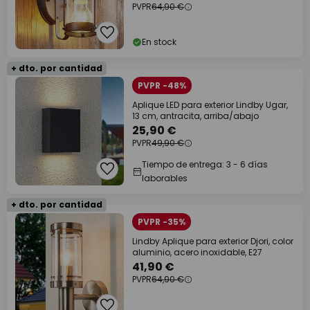
PVPR
64,90 €
En stock
+ dto. por cantidad
PVPR -48%
Aplique LED para exterior Lindby Ugar,
13 cm, antracita, arriba/abajo
25,90 €
PVPR
49,90 €
Tiempo de entrega: 3 - 6 días
laborables
+ dto. por cantidad
PVPR -35%
Lindby Aplique para exterior Djori, color
aluminio, acero inoxidable, E27
41,90 €
PVPR
64,90 €