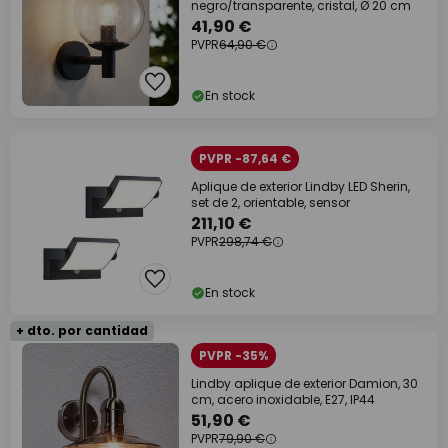
negro/transparente, cristal, Ø 20 cm
41,90 €
PVPR
64,90 €
En stock
PVPR -87,64 €
Aplique de exterior Lindby LED Sherin,
set de 2, orientable, sensor
211,10 €
PVPR
298,74 €
En stock
+ dto. por cantidad
PVPR -35%
Lindby aplique de exterior Damion, 30
cm, acero inoxidable, E27, IP44
51,90 €
PVPR
79,90 €