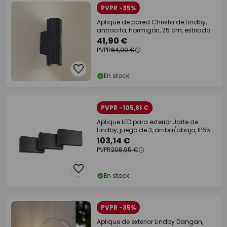
PVPR -35%
Aplique de pared Christa de Lindby,
antracita, hormigón, 25 cm, estriado
41,90 €
PVPR
64,90 €
En stock
PVPR -105,81 €
Aplique LED para exterior Jarte de
Lindby, juego de 3, arriba/abajo, IP65
103,14 €
PVPR
208,95 €
En stock
PVPR -35%
Aplique de exterior Lindby Dangan,