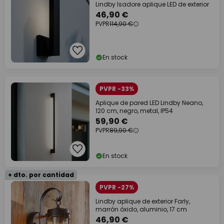
Lindby Isadore aplique LED de exterior
46,90 €
PVPR
114,90 €
En stock
PVPR -33%
Aplique de pared LED Lindby Neano,
120 cm, negro, metal, IP54
59,90 €
PVPR
89,90 €
En stock
+ dto. por cantidad
PVPR -27%
Lindby aplique de exterior Farly,
marrón óxido, aluminio, 17 cm
46,90 €