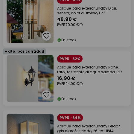
Aplique para exterior Lindby Djori,
sensor, color aluminio, E27
46,90 €
PVPR
79,90 €
En stock
+ dto. por cantidad
PVPR -32%
Aplique para exterior Lindby Nane,
farol, resistente al agua salada, E27
16,90 €
PVPR
24,90 €
En stock
PVPR -34%
Aplique para exterior Lindby Peldar,
gris claro/estriado, 26 cm, IP44