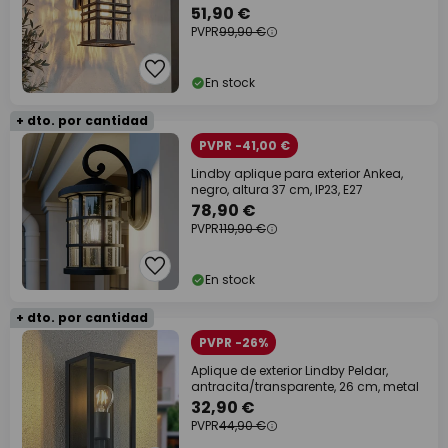
51,90 €
PVPR
99,90 €
En stock
+ dto. por cantidad
PVPR -41,00 €
Lindby aplique para exterior Ankea,
negro, altura 37 cm, IP23, E27
78,90 €
PVPR
119,90 €
En stock
+ dto. por cantidad
PVPR -26%
Aplique de exterior Lindby Peldar,
antracita/transparente, 26 cm, metal
32,90 €
PVPR
44,90 €