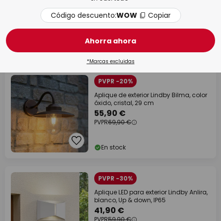
gris claro, orientable, con sensor
Código descuento:
101,90 €
WOW
Copiar
PVPR
149,90 €
Ahorra ahora
En stock
*Marcas excluidas
PVPR -20%
Aplique de exterior Lindby Bilma, color
óxido, cristal, 29 cm
55,90 €
PVPR
69,90 €
En stock
PVPR -30%
Aplique LED para exterior Lindby Anlira,
blanco, Up & down, IP65
41,90 €
PVPR
59,90 €