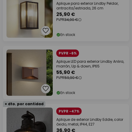
Aplique para exterior Lindby Peldar,
antracita/estriada, 26 cm
25,90 €
PVPR
34,90 €
En stock
PVPR -6%
Aplique LED para exterior Lindby Anlira,
marrón, Up & down, IP65
55,90 €
PVPR
59,90 €
En stock
+ dto. por cantidad
PVPR -47%
Aplique de exterior Lindby Eddie, color
óxido, metal, IP44, E27
36,90 €