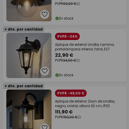
PVPR
69,90 €
En stock
+ dto. por cantidad
PVPR -34%
Aplique de exterior Lindby Lamina,
portalámpara inferior, farol, E27
22,90 €
PVPR
34,90 €
En stock
+ dto. por cantidad
PVPR -48,00 €
Aplique de exterior Zayn de Lindby,
negro, cristal, altura 33 cm, IP23
111,90 €
PVPR
159,90 €