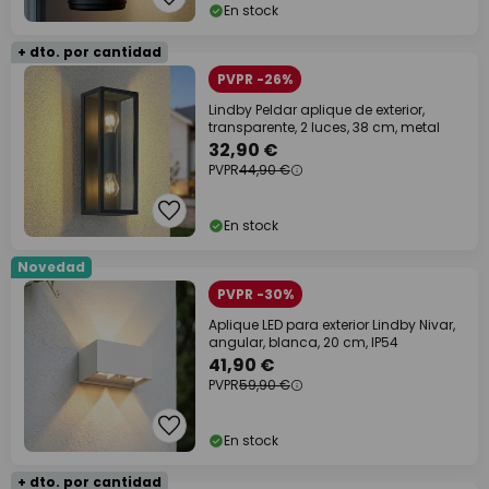
En stock
+ dto. por cantidad
PVPR -26%
Lindby Peldar aplique de exterior,
transparente, 2 luces, 38 cm, metal
32,90 €
PVPR
44,90 €
En stock
Novedad
PVPR -30%
Aplique LED para exterior Lindby Nivar,
angular, blanca, 20 cm, IP54
41,90 €
PVPR
59,90 €
En stock
+ dto. por cantidad