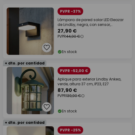
PVPR -37%
Lámpara de pared solar LED Eleazar
de Lindby, negra, con sensor,
atenuable
27,90 €
PVPR
44,90 €
En stock
+ dto. por cantidad
PVPR -52,00 €
Aplique para exterior Lindby Ankea,
verde, altura 37 cm, IP23, E27
87,90 €
PVPR
139,90 €
En stock
+ dto. por cantidad
PVPR -25%