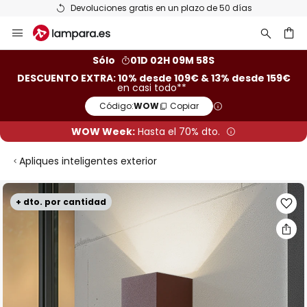
Devoluciones gratis en un plazo de 50 días
Ir
al
contenido
ar
Sólo
01D 02H 09M 57S
DESCUENTO EXTRA: 10% desde 109€ & 13% desde 159€
en casi todo**
Código:
WOW
Copiar
WOW Week:
Hasta el 70% dto.
Apliques inteligentes exterior
Saltar
+ dto. por cantidad
al
final
de
la
galería
de