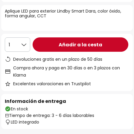
la
Aplique LED para exterior Lindby Smart Dara, color óxido,
galería
forma angular, CCT
de
imágenes
Añadir a la cesta
1
Devoluciones gratis en un plazo de 50 días
Compra ahora y paga en 30 días o en 3 plazos con
Klarna
Excelentes valoraciones en Trustpilot
Información de entrega
En stock
Tiempo de entrega: 3 - 6 días laborables
LED integrado