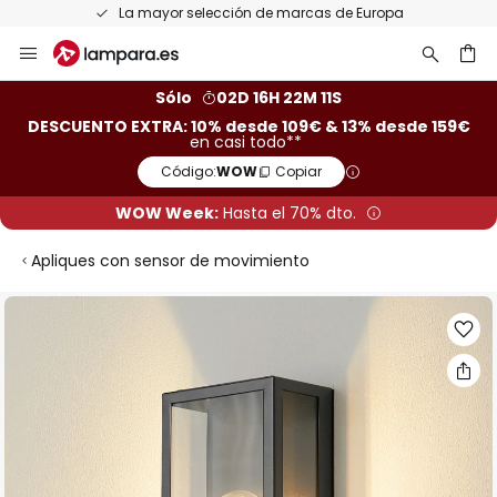
La mayor selección de marcas de Europa
Ir
al
contenido
ar
Sólo
02D 16H 22M 11S
DESCUENTO EXTRA: 10% desde 109€ & 13% desde 159€
en casi todo**
Código:
WOW
Copiar
WOW Week:
Hasta el 70% dto.
Apliques con sensor de movimiento
Saltar
al
final
de
la
galería
de