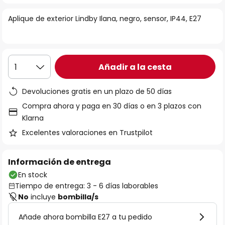
la
Aplique de exterior Lindby Ilana, negro, sensor, IP44, E27
galería
de
imágenes
Añadir a la cesta
1
Devoluciones gratis en un plazo de 50 días
Compra ahora y paga en 30 días o en 3 plazos con
Klarna
Excelentes valoraciones en Trustpilot
Información de entrega
En stock
Tiempo de entrega: 3 - 6 días laborables
No
incluye
bombilla/s
Añade ahora bombilla E27 a tu pedido