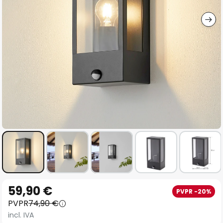
imágenes
Saltar
59,90 €
PVPR -20%
al
PVPR
74,90 €
comienzo
incl. IVA
de