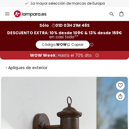
La mayor selección de marcas de Europa
Ir
al
contenido
ar
Sólo
01D 03H 21M 46S
DESCUENTO EXTRA: 10% desde 109€ & 13% desde 159€
en casi todo**
Código:
WOW
Copiar
WOW Week:
Hasta el 70% dto.
Apliques de exterior
Saltar
al
final
de
la
galería
de