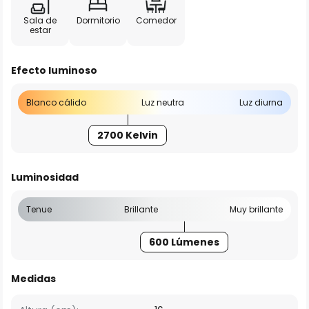
Sala de
Dormitorio
Comedor
estar
Efecto luminoso
Blanco cálido
Luz neutra
Luz diurna
2700 Kelvin
Luminosidad
Tenue
Brillante
Muy brillante
600 Lúmenes
Medidas