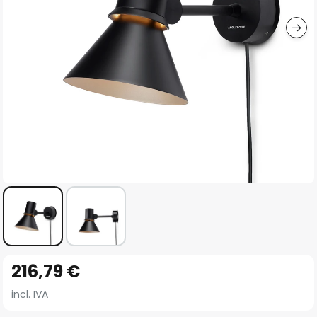
imágenes
Saltar
216,79 €
al
comienzo
incl. IVA
de