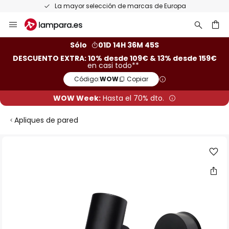
La mayor selección de marcas de Europa
Ir
al
contenido
ar
Sólo
01D 14H 36M 44S
DESCUENTO EXTRA: 10% desde 109€ & 13% desde 159€
en casi todo**
Código:
WOW
Copiar
WOW Week:
Hasta el 70% dto.
Apliques de pared
Saltar
al
final
de
la
galería
de