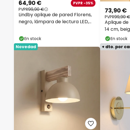
64,90 €
PVPR -35%
PVPR
99,90 €
73,90 €
Lindby aplique de pared Florens,
PVPR
99,90 
negro, lámpara de lectura LED,
Aplique de
23,5 cm
14 cm, beig
En stock
En stock
Novedad
+ dto. por c