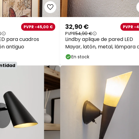
32,90 €
PVPR -45,00 €
PVPR -
€
PVPR
54,90 €
ED para cuadros
Lindby aplique de pared LED
tón antiguo
Mayar, latón, metal, lámpara 
lectura, 11cm
En stock
antidad