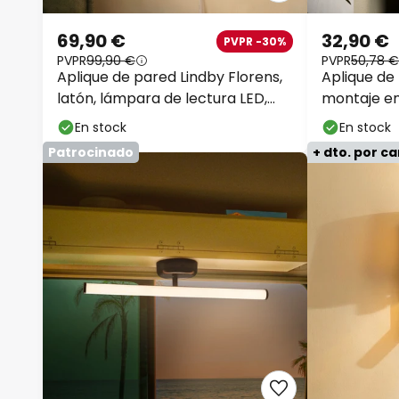
69,90 €
32,90 €
PVPR -30%
PVPR
99,90 €
PVPR
50,78 €
Aplique de pared Lindby Florens,
Aplique de
latón, lámpara de lectura LED,
montaje e
23,5 cm
En stock
En stock
Patrocinado
+ dto. por c