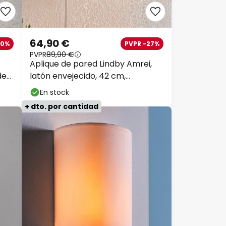
64,90 €
40%
PVPR -27%
PVPR
89,90 €
Aplique de pared Lindby Amrei,
de
latón envejecido, 42 cm,
enchufable, atenuable
En stock
+ dto. por cantidad