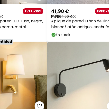
41,90 €
PVPR -35%
PVPR -
PVPR
64,90 €
 pared LED Tuso, negro,
Aplique de pared Ethan de Lin
n cama, metal
blanco/latón antiguo, enchufe
cm, E14
En stock
antidad