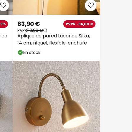
83,90 €
49%
PVPR -36,00 €
PVPR
119,90 €
nco
Aplique de pared Lucande Silka,
14 cm, níquel, flexible, enchufe
En stock