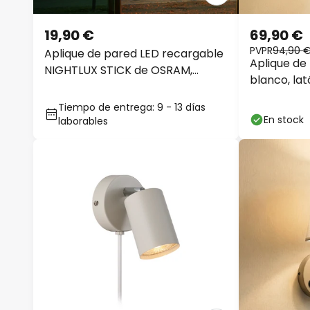
19,90 €
69,90 €
PVPR
94,90 
Aplique de pared LED recargable
Aplique de
NIGHTLUX STICK de OSRAM,
blanco, lat
negra, con regulador
LED
Tiempo de entrega: 9 - 13 días
En stock
laborables