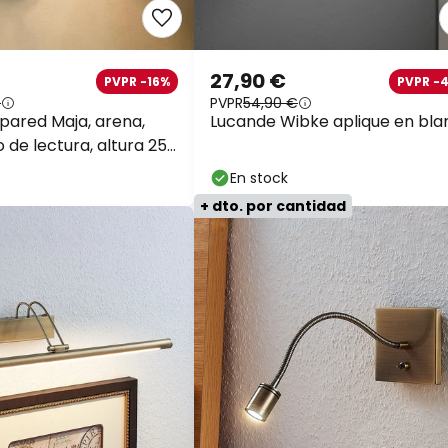
27,90 €
PVPR -16%
PVPR -
€
PVPR
54,90 €
 pared Maja, arena,
Lucande Wibke aplique en bla
zo de lectura, altura 25
En stock
+ dto. por cantidad