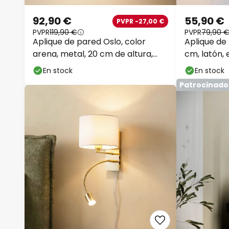
92,90 €
55,90 €
PVPR -27,00 €
PVPR
119,90 €
PVPR
79,90 
Aplique de pared Oslo, color
Aplique de 
arena, metal, 20 cm de altura,
cm, latón, 
E27
En stock
En stock
Patrocinado