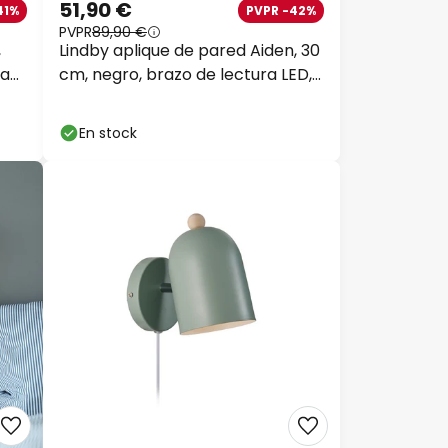
51,90 €
41%
PVPR -42%
PVPR
89,90 €
,
Lindby aplique de pared Aiden, 30
ra
cm, negro, brazo de lectura LED,
E14
En stock