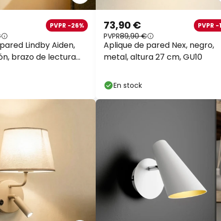
73,90 €
PVPR -26%
PVPR -
€
PVPR
89,90 €
 pared Lindby Aiden,
Aplique de pared Nex, negro,
ón, brazo de lectura
metal, altura 27 cm, GU10
En stock