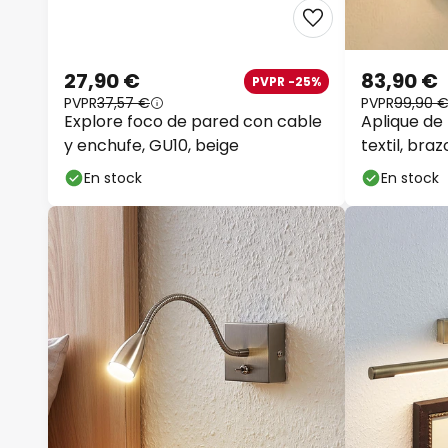
27,90 €
83,90 €
PVPR -25%
PVPR
37,57 €
PVPR
99,90 
Explore foco de pared con cable
Aplique de
y enchufe, GU10, beige
textil, bra
cm
En stock
En stock