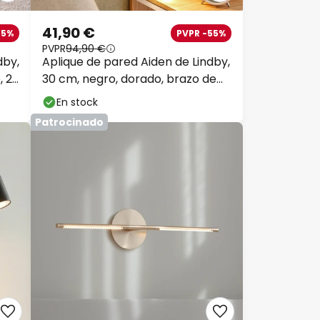
41,90 €
35%
PVPR -55%
PVPR
94,90 €
dby,
Aplique de pared Aiden de Lindby,
, 28
30 cm, negro, dorado, brazo de
lectura LED
En stock
Patrocinado