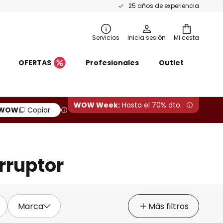
25 años de experiencia
Servicios
Inicia sesión
Mi cesta
OFERTAS
Profesionales
Outlet
WOW Week:
Hasta el 70% dto.
WOW
Copiar
rruptor
Marca
Más filtros