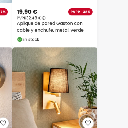
19,90 €
27%
PVPR -38%
PVPR
32,48 €
Aplique de pared Gaston con
cable y enchufe, metal, verde
En stock