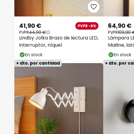
41,90 €
64,90 €
PVPR -6%
PVPR
44,90 €
PVPR
109,90 
Lindby Jolka Brazo de lectura LED,
Lámpara L
interruptor, níquel
Mailine, la
En stock
En stock
+ dto. por cantidad
+ dto. por c