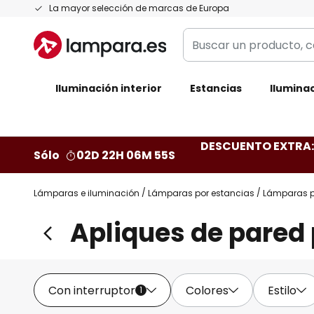
Ir
La mayor selección de marcas de Europa
al
Buscar
contenido
un
producto,
Iluminación interior
categoría,
Estancias
Iluminac
marca...
DESCUENTO EXTRA: 
Sólo
02D 22H 06M 54S
Lámparas e iluminación
Lámparas por estancias
Lámparas p
Apliques de pared 
Con interruptor
Colores
Estilo
1