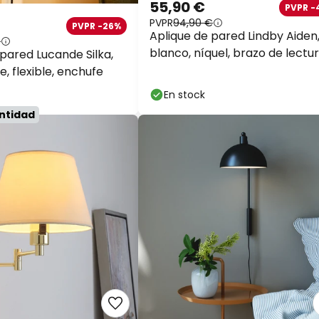
55,90 €
PVPR -
PVPR
94,90 €
PVPR -26%
Aplique de pared Lindby Aiden
€
blanco, níquel, brazo de lectu
 pared Lucande Silka,
LED
e, flexible, enchufe
En stock
antidad