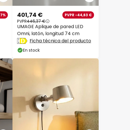
401,74 €
17%
PVPR -44,63 €
PVPR
446,37 €
UMAGE Aplique de pared LED
Omni, latón, longitud 74 cm
Ficha técnica del producto
En stock