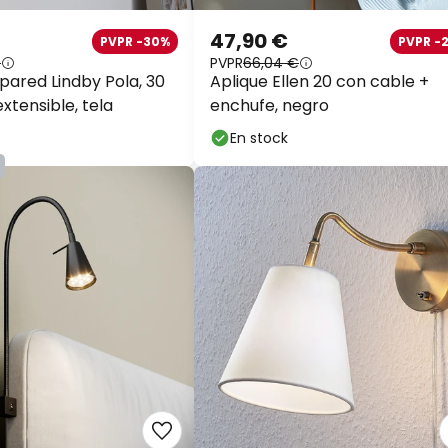
47,90 €
PVPR -30%
PVPR -
€
PVPR
66,04 €
pared Lindby Pola, 30
Aplique Ellen 20 con cable +
extensible, tela
enchufe, negro
En stock