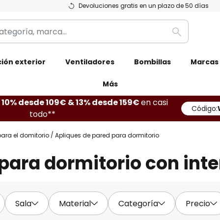
Devoluciones gratis en un plazo de 50 días
Buscar
ión exterior
Ventiladores
Bombillas
Marcas
Más
10% desde 109€ & 13% desde 159€
en casi
Código:
todo**
ara el domitorio
Apliques de pared para dormitorio
para dormitorio con inte
Sala
Material
Categoría
Precio