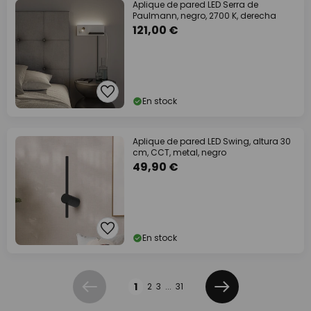
Aplique de pared LED Serra de
Paulmann, negro, 2700 K, derecha
121,00 €
En stock
Aplique de pared LED Swing, altura 30
cm, CCT, metal, negro
49,90 €
En stock
Página
1
2
3
...
31
Anterior
Siguiente