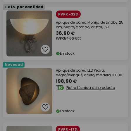
+ dto. por cantidad
PVPR -32%
Aplique de pared Mohija de Lindby, 25
cm, negro/dorado, cristal, E27
36,90 €
PVPR
54,90 €
En stock
Novedad
Aplique de pared LED Pedra,
negro/wengué, acero, madera, 3.000
K
198,90 €
Ficha técnica del producto
En stock
PVPR -17%