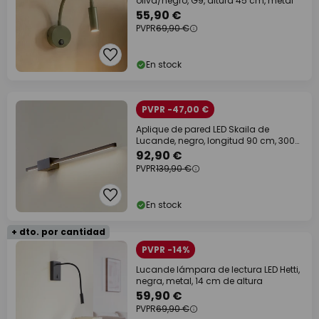
oliva/negro, G9, altura 45 cm, metal
55,90 €
PVPR
69,90 €
En stock
PVPR -47,00 €
Aplique de pared LED Skaila de
Lucande, negro, longitud 90 cm, 3000
K
92,90 €
PVPR
139,90 €
En stock
+ dto. por cantidad
PVPR -14%
Lucande lámpara de lectura LED Hetti,
negra, metal, 14 cm de altura
59,90 €
PVPR
69,90 €