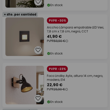
En stock
+ dto. por cantidad
PVPR -30%
Arcchio Lámpara empotrable LED Vexi,
7,8 cm x 7,8 cm, negra, CCT
41,90 €
PVPR
59,90 €
En stock
PVPR -23%
Foco Lindby Aylis, altura 14 cm, negro,
madera, E14
22,90 €
PVPR
29,90 €
En stock