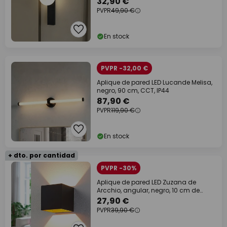
32,90 €
PVPR
49,90 €
En stock
PVPR -32,00 €
Aplique de pared LED Lucande Melisa,
negro, 90 cm, CCT, IP44
87,90 €
PVPR
119,90 €
En stock
+ dto. por cantidad
PVPR -30%
Aplique de pared LED Zuzana de
Arcchio, angular, negro, 10 cm de
ancho
27,90 €
PVPR
39,90 €