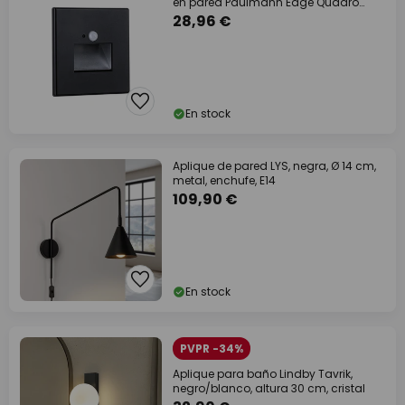
en pared Paulmann Edge Quadro
negro 8 cm
28,96 €
En stock
Aplique de pared LYS, negra, Ø 14 cm,
metal, enchufe, E14
109,90 €
En stock
PVPR -34%
Aplique para baño Lindby Tavrik,
negro/blanco, altura 30 cm, cristal