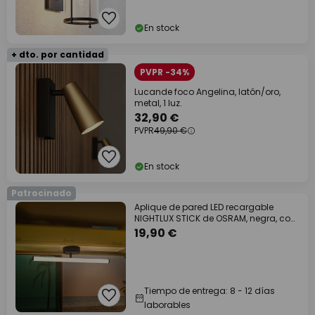
En stock
+ dto. por cantidad
PVPR -34%
Lucande foco Angelina, latón/oro,
metal, 1 luz.
32,90 €
PVPR
49,90 €
En stock
Patrocinado
Aplique de pared LED recargable
NIGHTLUX STICK de OSRAM, negra, con
regulador
19,90 €
Tiempo de entrega: 8 - 12 días
laborables