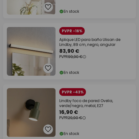
En stock
PVPR -16%
Aplique LED para baño Ulisan de
Lindby, 89 cm, negro, angular
83,90 €
PVPR
99,90 €
En stock
PVPR -43%
Lindby foco de pared Ovelia,
verde/negro, metal, E27
16,90 €
PVPR
29,90 €
En stock