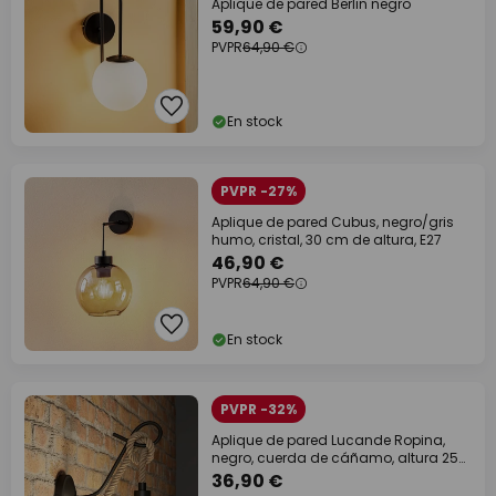
Aplique de pared Berlin negro
59,90 €
PVPR
64,90 €
En stock
PVPR -27%
Aplique de pared Cubus, negro/gris
humo, cristal, 30 cm de altura, E27
46,90 €
PVPR
64,90 €
En stock
PVPR -32%
Aplique de pared Lucande Ropina,
negro, cuerda de cáñamo, altura 25
cm
36,90 €