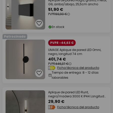
Aplique de pared Haga, grafito, metal,
G9, arriba/abajo, 25,5cm ancho
51,90 €
PVPR
69,90 €
En stock
Patrocinado
PVPR -44,63 €
UMAGE Aplique de pared LED Omni,
negro, longitud 74 cm
401,74 €
PVPR
446,37 €
Ficha técnica del producto
Tiempo de entrega: 8 - 12 días
laborables
Aplique de pared LED Runt,
negro/madera 3000 K IP44 Longitud
40 cm
29,90 €
Ficha técnica del producto