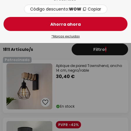
Código descuento:
WOW
Copiar
Ahorra ahora
Salón / Sala de estar
Com
*Marcas excluidas
1811 Artículo/s
Filtro
1
Patrocinado
Aplique de pared Townshend, ancho
14 cm, negro/roble
30,40 €
En stock
PVPR -42%