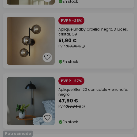
En stock
PVPR -25%
Aplique Lindby Orbelia, negro, 3 luces,
cristal, G9
51,90 €
PVPR
69,90 €
En stock
PVPR -27%
Aplique Ellen 20 con cable + enchufe,
negro
47,90 €
PVPR
66,04 €
En stock
Patrocinado