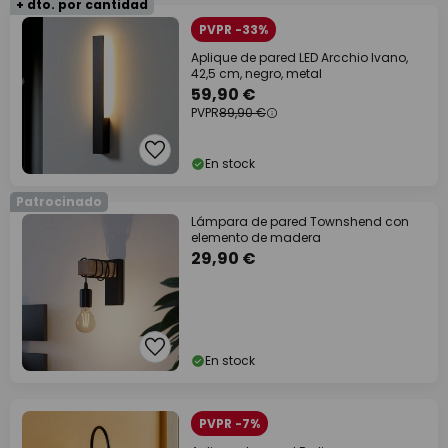
+ dto. por cantidad
PVPR -33%
Aplique de pared LED Arcchio Ivano,
42,5 cm, negro, metal
59,90 €
PVPR
89,90 €
En stock
Patrocinado
Lámpara de pared Townshend con
elemento de madera
29,90 €
En stock
PVPR -7%