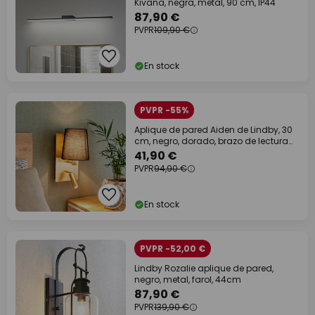
Kivana, negra, metal, 90 cm, IP44
87,90 €
PVPR
109,90 €
En stock
PVPR -55%
Aplique de pared Aiden de Lindby, 30
cm, negro, dorado, brazo de lectura
LED
41,90 €
PVPR
94,90 €
En stock
PVPR -52,00 €
Lindby Rozalie aplique de pared,
negro, metal, farol, 44cm
87,90 €
PVPR
139,90 €