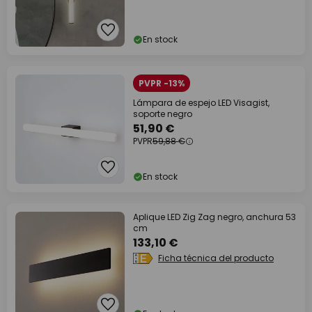
En stock
PVPR -13%
Lámpara de espejo LED Visagist,
soporte negro
51,90 €
PVPR
59,88 €
En stock
Aplique LED Zig Zag negro, anchura 53
cm
133,10 €
Ficha técnica del producto