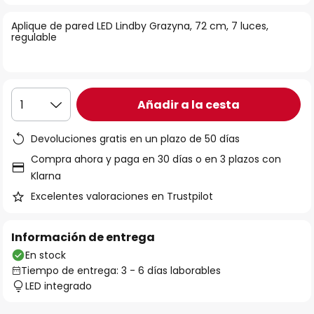
la
Aplique de pared LED Lindby Grazyna, 72 cm, 7 luces,
galería
regulable
de
imágenes
Añadir a la cesta
1
Devoluciones gratis en un plazo de 50 días
Compra ahora y paga en 30 días o en 3 plazos con
Klarna
Excelentes valoraciones en Trustpilot
Información de entrega
En stock
Tiempo de entrega: 3 - 6 días laborables
LED integrado