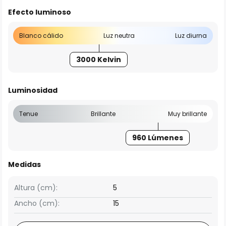
Efecto luminoso
Blanco cálido
Luz neutra
Luz diurna
3000 Kelvin
Luminosidad
Tenue
Brillante
Muy brillante
960 Lúmenes
Medidas
Altura (cm):
5
Ancho (cm):
15