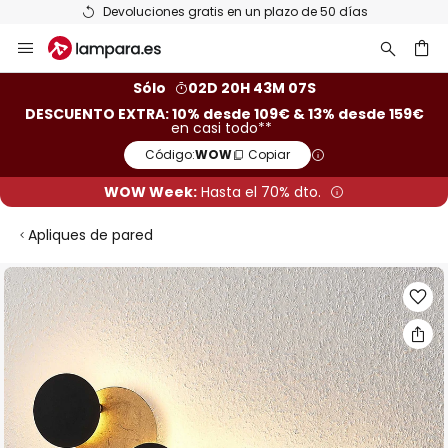
Devoluciones gratis en un plazo de 50 días
Ir
al
contenido
ar
Sólo
02D 20H 43M 06S
DESCUENTO EXTRA: 10% desde 109€ & 13% desde 159€
en casi todo**
Código:
WOW
Copiar
WOW Week:
Hasta el 70% dto.
Apliques de pared
Saltar
al
final
de
la
galería
de