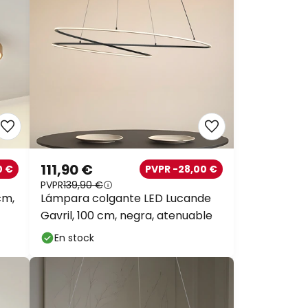
111,90 €
0 €
PVPR -28,00 €
PVPR
139,90 €
cm,
Lámpara colgante LED Lucande
Gavril, 100 cm, negra, atenuable
En stock