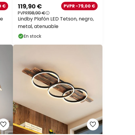
119,90 €
0 €
PVPR -79,00 €
PVPR
198,90 €
de
Lindby Plafón LED Tetson, negro,
metal, atenuable
En stock