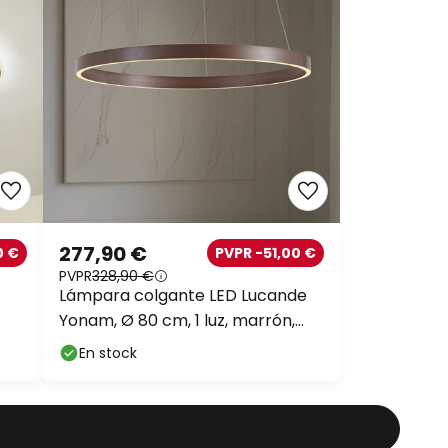
277,90 €
0 €
PVPR -51,00 €
PVPR
328,90 €
Lámpara colgante LED Lucande
Yonam, Ø 80 cm, 1 luz, marrón,
CCT
En stock