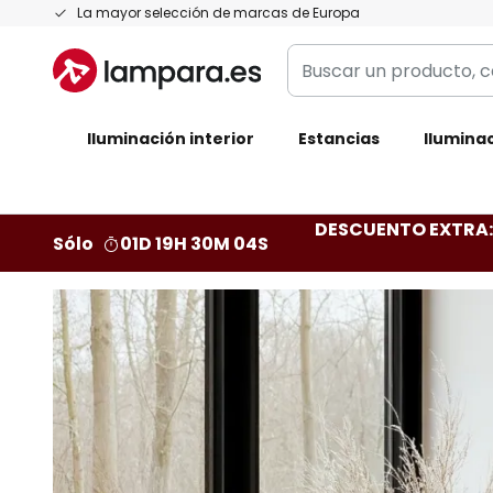
Ir
La mayor selección de marcas de Europa
al
Buscar
contenido
un
producto,
Iluminación interior
categoría,
Estancias
Iluminac
marca...
DESCUENTO EXTRA: 
Sólo
01D 19H 30M 02S