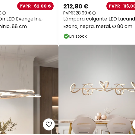
212,90 €
PVPR -62,00 €
PVPR -116,0
€
PVPR
328,90 €
ón LED Evengeline,
Lámpara colgante LED Lucan
minio, 88 cm
Ezana, negra, metal, Ø 80 cm
En stock