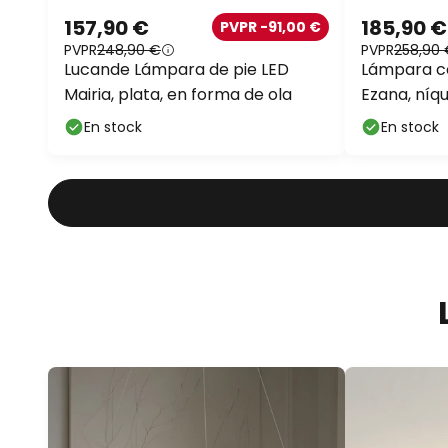
157,90 €
185,90 €
PVPR -91,00 €
PVPR
248,90 €
PVPR
258,90
Lucande Lámpara de pie LED
Lámpara c
Mairia, plata, en forma de ola
Ezana, níq
En stock
En stock