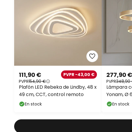
111,90 €
277,90 
PVPR -43,00 €
PVPR
154,90 €
PVPR
348,90
Plafón LED Rebeka de Lindby, 48 x
Lámpara c
49 cm, CCT, control remoto
Yonam, Ø 6
CCT
En stock
En stock