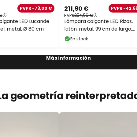
211,90 €
PVPR -73,00 €
PVPR -42,6
 €
PVPR
254,56 €
olgante LED Lucande
Lámpara colgante LED Rizos,
uel, metal, Ø 80 cm
latón, metal, 99 cm de largo,
atenuable
En stock
Más información
La geometría reinterpretad