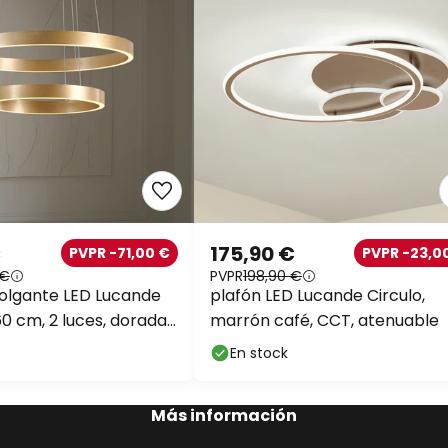
€
175,90 €
PVPR -71,00 €
PVPR -23,0
 €
PVPR
198,90 €
olgante LED Lucande
plafón LED Lucande Circulo,
0 cm, 2 luces, dorada,
marrón café, CCT, atenuable
En stock
Más información