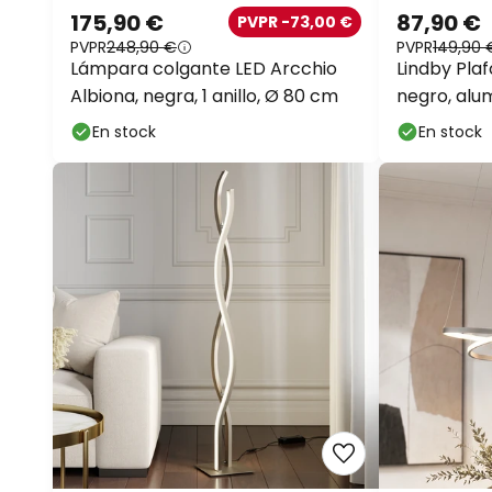
175,90 €
87,90 €
PVPR -73,00 €
PVPR
248,90 €
PVPR
149,90 
Lámpara colgante LED Arcchio
Lindby Plaf
Albiona, negra, 1 anillo, Ø 80 cm
negro, alu
En stock
En stock