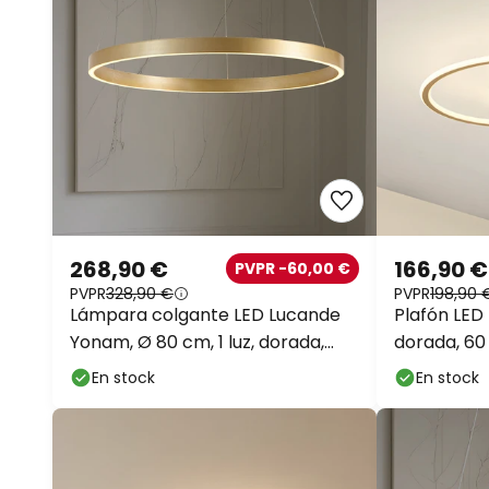
268,90 €
166,90 €
PVPR -60,00 €
PVPR
328,90 €
PVPR
198,90 
Lámpara colgante LED Lucande
Plafón LED
Yonam, Ø 80 cm, 1 luz, dorada,
dorada, 60
CCT
En stock
En stock