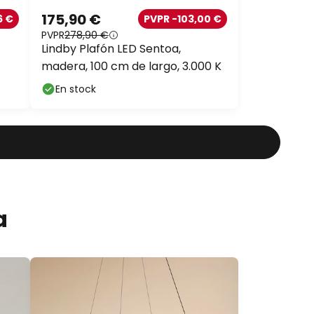
175,90 €
6 €
PVPR -103,00 €
PVPR
278,90 €
Lindby Plafón LED Sentoa,
madera, 100 cm de largo, 3.000 K
En stock
a