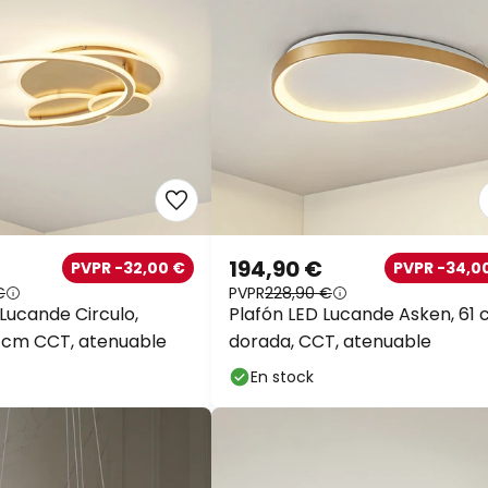
194,90 €
PVPR -32,00 €
PVPR -34,0
€
PVPR
228,90 €
 Lucande Circulo,
Plafón LED Lucande Asken, 61 
 cm CCT, atenuable
dorada, CCT, atenuable
En stock