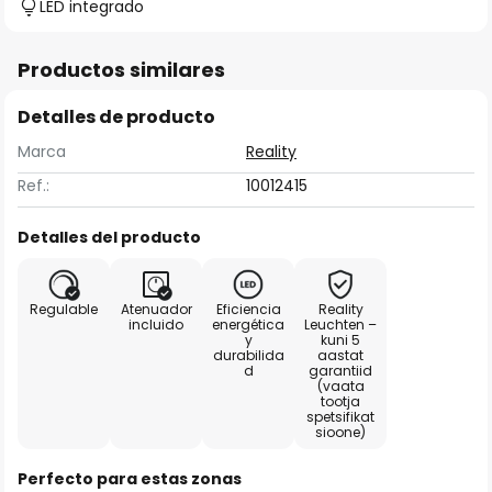
LED integrado
Productos similares
Detalles de producto
Marca
Reality
Ref.:
10012415
Detalles del producto
Regulable
Atenuador
Eficiencia
Reality
incluido
energética
Leuchten –
y
kuni 5
durabilida
aastat
d
garantiid
(vaata
tootja
spetsifikat
sioone)
Perfecto para estas zonas