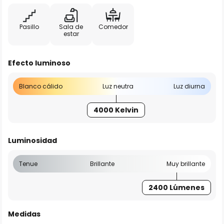
Pasillo
Sala de
Comedor
estar
Efecto luminoso
Blanco cálido
Luz neutra
Luz diurna
4000 Kelvin
Luminosidad
Tenue
Brillante
Muy brillante
2400 Lúmenes
Medidas