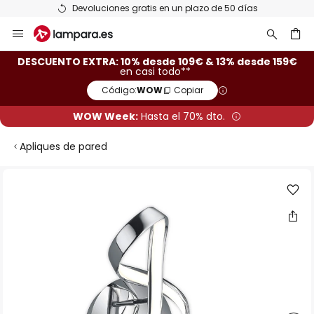
Devoluciones gratis en un plazo de 50 días
Ir
al
contenido
ar
DESCUENTO EXTRA: 10% desde 109€ & 13% desde 159€
en casi todo**
Código:
WOW
Copiar
WOW Week:
Hasta el 70% dto.
Apliques de pared
Saltar
al
final
de
la
galería
de
imágenes