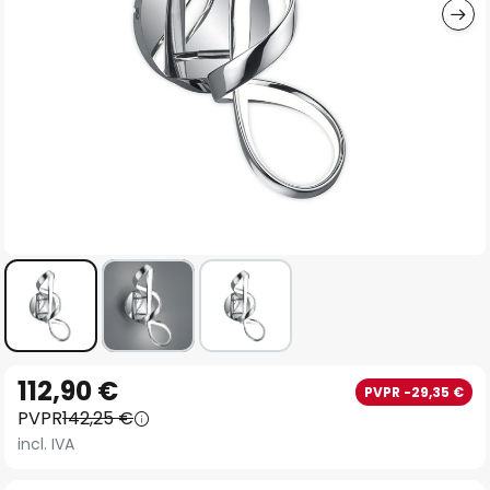
Saltar
112,90 €
PVPR -29,35 €
al
PVPR
142,25 €
comienzo
incl. IVA
de
la