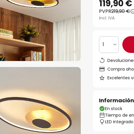
119,90 €
PVPR
219,90 €
incl. IVA
1
Devoluciones
Compra ahora
Excelentes v
Información
En stock
Tiempo de ent
LED integrado