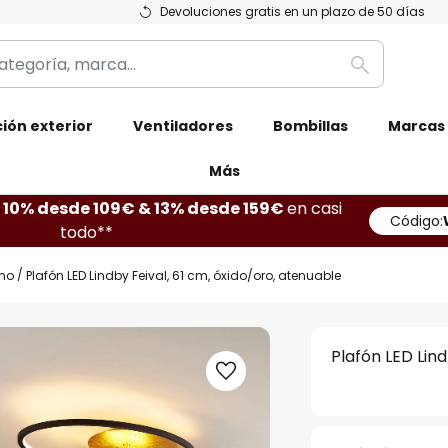
Devoluciones gratis en un plazo de 50 días
Buscar
ión exterior
Ventiladores
Bombillas
Marcas
Más
10% desde 109€ & 13% desde 159€
en casi
Código:
todo**
ho
Plafón LED Lindby Feival, 61 cm, óxido/oro, atenuable
Plafón LED Lind