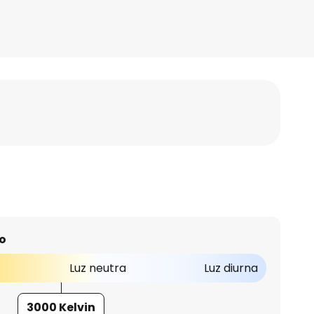
o
Luz neutra
Luz diurna
3000 Kelvin