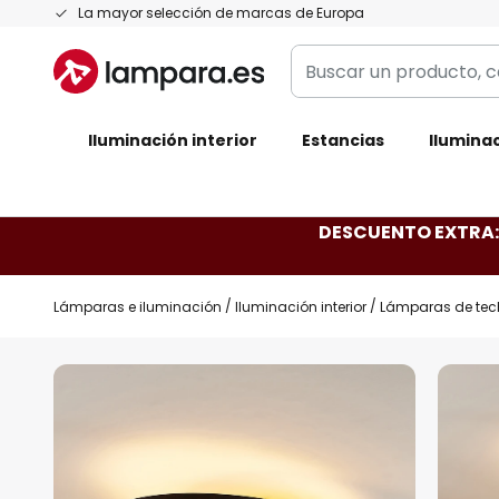
Ir
La mayor selección de marcas de Europa
al
Buscar
contenido
un
producto,
Iluminación interior
categoría,
Estancias
Iluminac
marca...
DESCUENTO EXTRA: 
Lámparas e iluminación
Iluminación interior
Lámparas de tec
Saltar
al
final
de
la