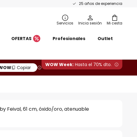
25 años de experiencia
Servicios
Inicia sesión
Mi cesta
OFERTAS
Profesionales
Outlet
WOW Week:
Hasta el 70% dto.
WOW
Copiar
by Feival, 61 cm, óxido/oro, atenuable