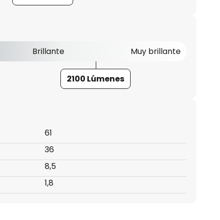
Brillante
Muy brillante
2100 Lúmenes
61
36
8,5
1,8