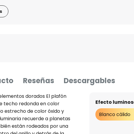
s
ucto
Reseñas
Descargables
 elementos dorados El plafón
Efecto luminos
de techo redonda en color
lo estrecho de color óxido y
Blanco cálido
 luminaria recuerde a planetas
mbién están rodeados por una
tro del anillo y detrás de la