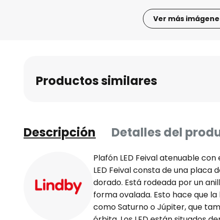
Ver más imágene
Saltar
al
comienzo
de
Productos similares
la
galería
de
imágenes
Descripción
Detalles del prod
Plafón LED Feival atenuable con
LED Feival consta de una placa 
dorado. Está rodeada por un anil
forma ovalada. Esto hace que la
como Saturno o Júpiter, que ta
órbita. Los LED están situados den