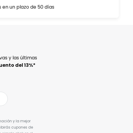
s en un plazo de 50 días
as y las últimas
uento del
13%
*
nación y la mejor
cibirás cupones de