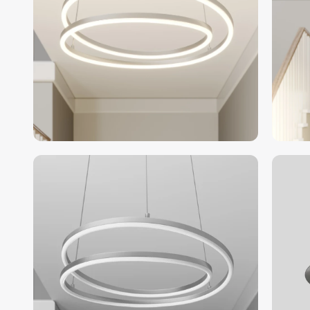
galería
de
imágenes