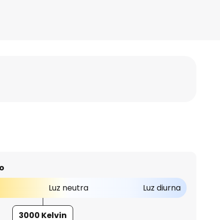
o
Luz neutra
Luz diurna
3000 Kelvin