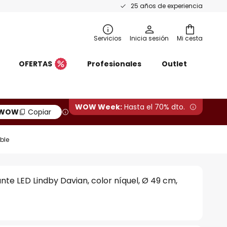
25 años de experiencia
Servicios
Inicia sesión
Mi cesta
OFERTAS
Profesionales
Outlet
WOW Week:
Hasta el 70% dto.
WOW
Copiar
ble
te LED Lindby Davian, color níquel, Ø 49 cm,