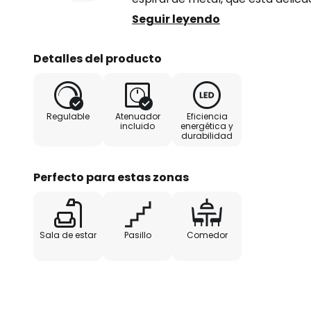
con una tira de luz LED. Esto cre
Seguir leyendo
se caracteriza por una buena efi
también puede atenuarse si se d
Detalles del producto
accesorios separados para regular 
luz en la pared es todo lo que se
potencia luminosa en tres etapas
Regulable
Atenuador
Eficiencia
auténtico HighLight con cualidade
incluido
energética y
durabilidad
Perfecto para estas zonas
Sala de estar
Pasillo
Comedor