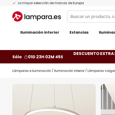
Ir
La mayor selección de marcas de Europa
al
Buscar
contenido
un
producto,
Iluminación interior
categoría,
Estancias
Iluminac
marca...
DESCUENTO EXTRA: 
Sólo
01D 23H 02M 44S
Lámparas e iluminación
Iluminación interior
Lámparas colga
Saltar
al
final
de
la