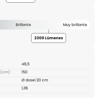
Brillante
Muy brillante
2300 Lúmenes
48,5
 (cm):
150
Ø dosel 20 cm
1,38