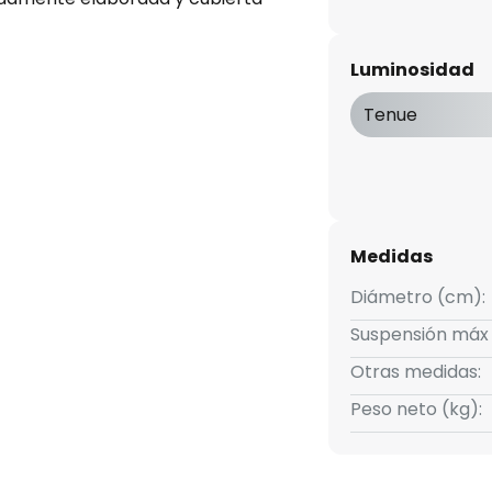
a una luz hermosa y brillante que
ciencia energética y que
Luminosidad
esea. No se necesitan
el brillo; el interruptor de la
Tenue
 necesita para ajustar la
. Esto convierte a Davian en un
s visuales y técnicas.
Medidas
Diámetro (cm):
Suspensión máx
Otras medidas:
Peso neto (kg):