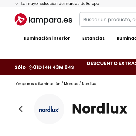
Ir
La mayor selección de marcas de Europa
al
Buscar
contenido
un
producto,
Iluminación interior
categoría,
Estancias
Iluminac
marca...
DESCUENTO EXTRA: 
Sólo
01D 14H 43M 02S
Lámparas e iluminación
Marcas
Nordlux
Nordlux