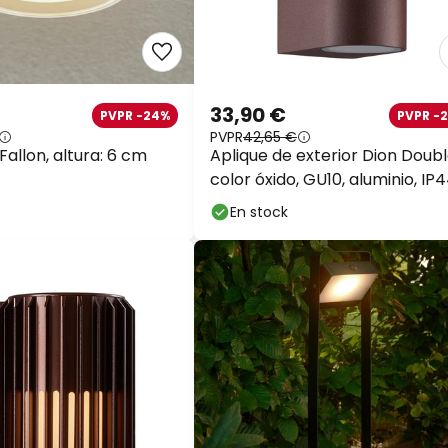
33,90 €
PVPR -24%
PVPR -
PVPR
42,65 €
Fallon, altura: 6 cm
Aplique de exterior Dion Doubl
color óxido, GU10, aluminio, IP
En stock