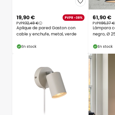
19,90 €
61,90 €
PVPR -38%
PVPR
32,48 €
PVPR
86,37 €
Aplique de pared Gaston con
Lámpara co
cable y enchufe, metal, verde
negro, Ø 
En stock
En stock