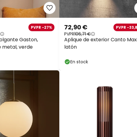
72,90 €
PVPR -27%
PVPR -33,8
PVPR
106,71 €
olgante Gaston,
Aplique de exterior Canto Maxi
e metal, verde
latón
En stock