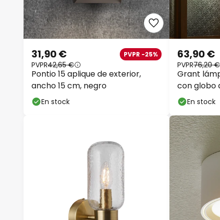
31,90 €
63,90 €
PVPR -25%
PVPR
42,65 €
PVPR
76,20 €
Pontio 15 aplique de exterior,
Grant lámp
ancho 15 cm, negro
con globo 
En stock
En stock