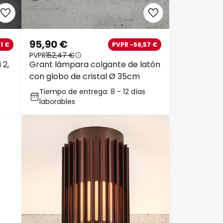
95,90 €
1 €
PVPR -56,57 €
PVPR
152,47 €
 2,
Grant lámpara colgante de latón
con globo de cristal Ø 35cm
Tiempo de entrega: 8 - 12 días
laborables