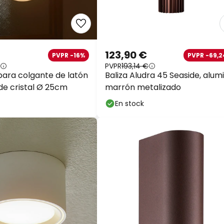
123,90 €
PVPR -16%
PVPR -69,2
PVPR
193,14 €
ara colgante de latón
Baliza Aludra 45 Seaside, alumi
de cristal Ø 25cm
marrón metalizado
En stock