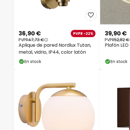
36,90 €
39,90 €
PVPR -22%
PVPR
47,73 €
PVPR
52,82 €
Aplique de pared Nordlux Tutan,
Plafón LED 
metal, vidrio, IP44, color latón
En stock
En stock