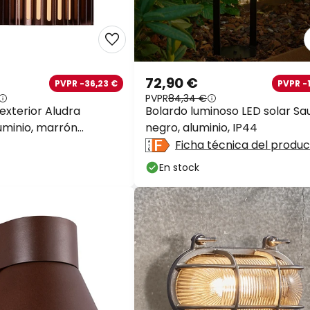
72,90 €
PVPR -36,23 €
PVPR -
PVPR
84,34 €
exterior Aludra
Bolardo luminoso LED solar Sau
luminio, marrón
negro, aluminio, IP44
o
Ficha técnica del produ
En stock