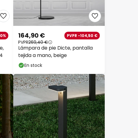
164,90 €
20%
PVPR -104,50 €
PVPR
269,40 €
e,
Lámpara de pie Dicte, pantalla
44
tejida a mano, beige
En stock