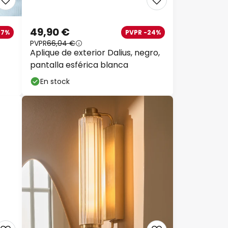
49,90 €
27%
PVPR -24%
PVPR
66,04 €
Aplique de exterior Dalius, negro,
pantalla esférica blanca
En stock