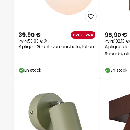
39,90 €
95,90 €
PVPR -25%
PVPR
53,83 €
PVPR
132,13 €
Aplique Grant con enchufe, latón
Aplique de 
Seaside, a
metalizad
En stock
En stock