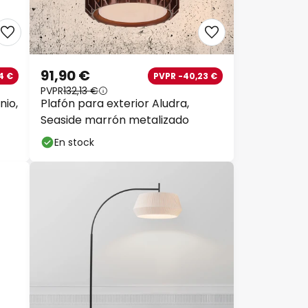
91,90 €
4 €
PVPR -40,23 €
PVPR
132,13 €
nio,
Plafón para exterior Aludra,
Seaside marrón metalizado
En stock