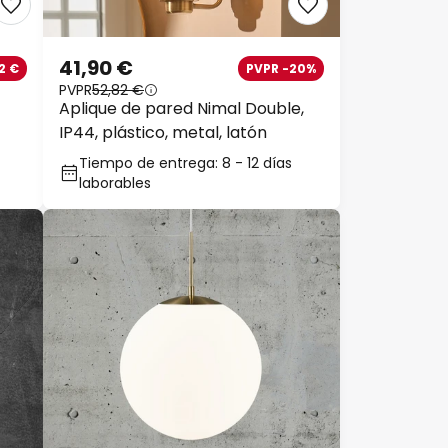
41,90 €
2 €
PVPR -20%
PVPR
52,82 €
Aplique de pared Nimal Double,
IP44, plástico, metal, latón
Tiempo de entrega: 8 - 12 días
laborables