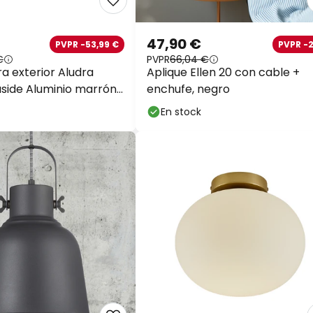
47,90 €
PVPR -53,99 €
PVPR -
€
PVPR
66,04 €
a exterior Aludra
Aplique Ellen 20 con cable +
side Aluminio marrón
enchufe, negro
En stock