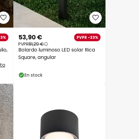
53,90 €
13%
PVPR -33%
PVPR
81,29 €
lio,
Bolardo luminoso LED solar Rica
Square, angular
cto
En stock