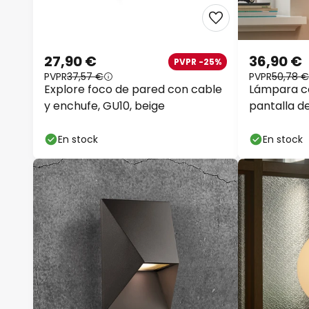
27,90 €
36,90 €
PVPR -25%
PVPR
37,57 €
PVPR
50,78 €
Explore foco de pared con cable
Lámpara c
y enchufe, GU10, beige
pantalla d
En stock
En stock