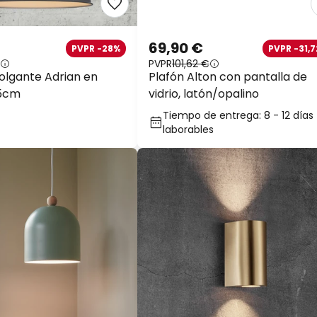
69,90 €
PVPR -28%
PVPR -31,7
PVPR
101,62 €
lgante Adrian en
Plafón Alton con pantalla de
25cm
vidrio, latón/opalino
Tiempo de entrega: 8 - 12 días
laborables