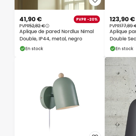
41,90 €
123,90 €
PVPR -20%
PVPR
52,82 €
PVPR
177,89 
Aplique de pared Nordlux Nimal
Aplique par
Double, IP44, metal, negro
Double Sea
2 luces.
En stock
En stock