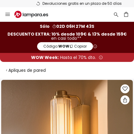
Devoluciones gratis en un plazo de 50 días
Ir
al
contenido
ar
Sólo
02D 06H 27M 43S
DESCUENTO EXTRA: 10% desde 109€ & 13% desde 159€
en casi todo**
Código:
WOW
Copiar
WOW Week:
Hasta el 70% dto.
Apliques de pared
Saltar
al
final
de
la
galería
de