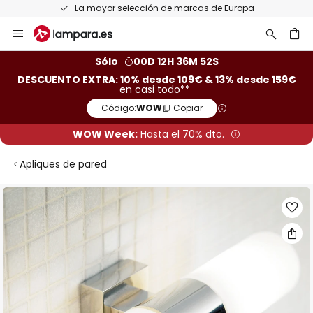
La mayor selección de marcas de Europa
Ir
al
contenido
ar
Sólo
00D 12H 36M 51S
DESCUENTO EXTRA: 10% desde 109€ & 13% desde 159€
en casi todo**
Código:
WOW
Copiar
WOW Week:
Hasta el 70% dto.
Apliques de pared
Saltar
al
final
de
la
galería
de