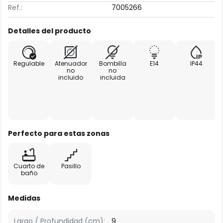
Ref.:
7005266
Detalles del producto
Regulable
Atenuador
Bombilla
E14
IP44
no
no
incluido
incluida
Perfecto para estas zonas
Cuarto de
Pasillo
baño
Medidas
Largo / Profundidad (cm):
9