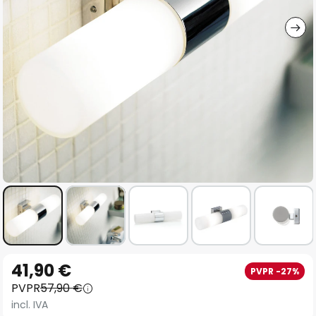
imágenes
Saltar
41,90 €
PVPR -27%
al
PVPR
57,90 €
comienzo
incl. IVA
de