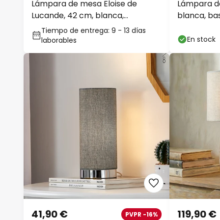
Lámpara de mesa Eloise de
Lámpara de
Lucande, 42 cm, blanca,
blanca, bas
tejido/hormigón, E27
Tiempo de entrega: 9 - 13 días
En stock
laborables
41,90 €
119,90 €
PVPR -16%