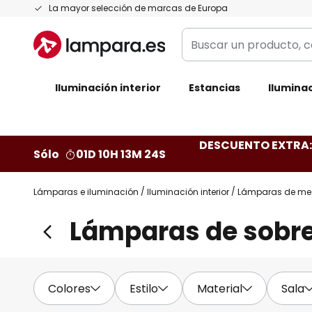
Ir
La mayor selección de marcas de Europa
al
Buscar
contenido
un
producto,
Iluminación interior
categoría,
Estancias
Iluminac
marca...
DESCUENTO EXTRA: 
Sólo
01D 10H 13M 22S
Lámparas e iluminación
Iluminación interior
Lámparas de me
Lámparas de sobre
Colores
Estilo
Material
Sala