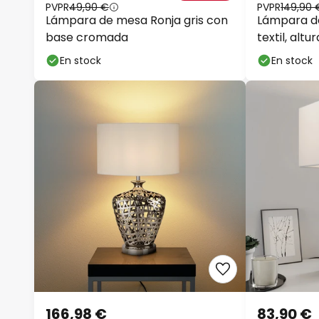
PVPR
49,90 €
PVPR
149,90 
Lámpara de mesa Ronja gris con
Lámpara de
base cromada
textil, alt
En stock
En stock
166,98 €
83,90 €