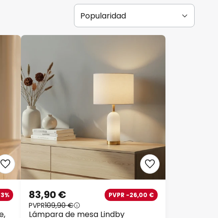
83,90 €
33%
PVPR -26,00 €
PVPR
109,90 €
e,
Lámpara de mesa Lindby