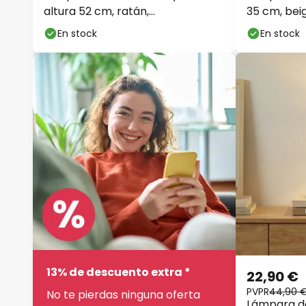
altura 52 cm, ratán,
35 cm, beig
natural/blanco
En stock
En stock
13% de descuento extra *
22,90 €
PVPR
44,90 
No te pierdas ninguna oferta
Lámpara de