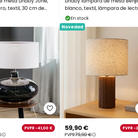
 mesa Lindby Jone,
Lindby lámpara de mesa Benjir
o, textil, 30 cm de
blanco, textil, lámpara de lect
52cm
En stock
Novedad
59,90 €
PVPR -41,00 €
PVPR -
€
PVPR
79,90 €