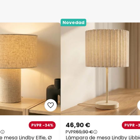
Novedad
46,90 €
PVPR -34%
PVPR -
€
PVPR
69,90 €
 mesa Lindby Elfie, Ø
Lámpara de mesa Lindby Libbi