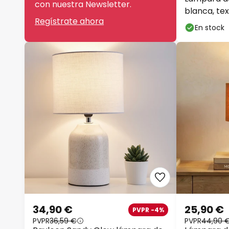
con nuestra Newsletter.
blanca, tex
Regístrate ahora
En stock
34,90 €
25,90 €
PVPR -4%
PVPR
36,59 €
PVPR
44,90 