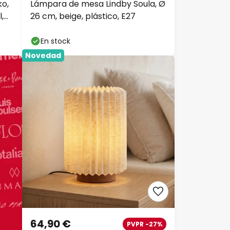
o,
Lámpara de mesa Lindby Soula, Ø
,
26 cm, beige, plástico, E27
En stock
Novedad
64,90 €
PVPR -27%