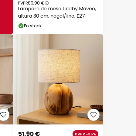
PVPR
89,90 €
Lámpara de mesa Lindby Maveo,
altura 30 cm, nogal/lino, E27
En stock
51,90 €
PVPR -35%