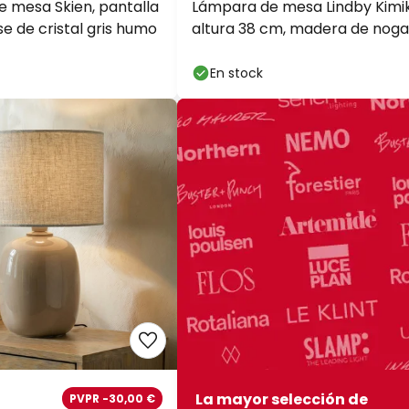
 mesa Skien, pantalla
Lámpara de mesa Lindby Kimik
e de cristal gris humo
altura 38 cm, madera de nogal
tela
En stock
La mayor selección de
PVPR -30,00 €