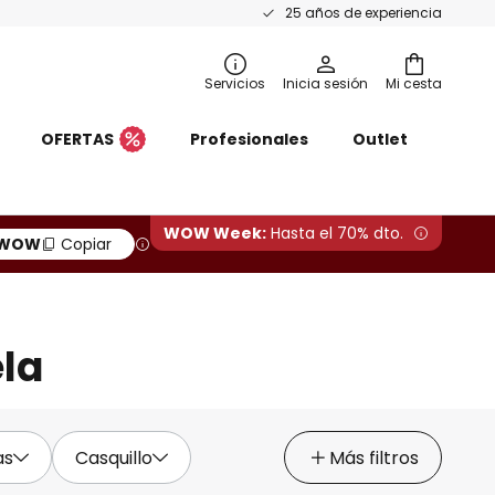
25 años de experiencia
Servicios
Inicia sesión
Mi cesta
OFERTAS
Profesionales
Outlet
WOW Week:
Hasta el 70% dto.
WOW
Copiar
la
as
Casquillo
Más filtros