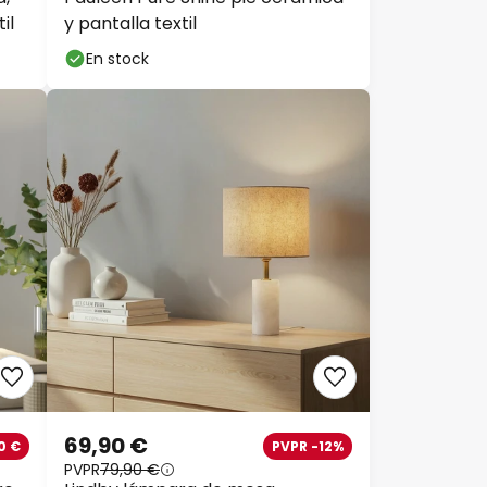
il
y pantalla textil
En stock
69,90 €
0 €
PVPR -12%
PVPR
79,90 €