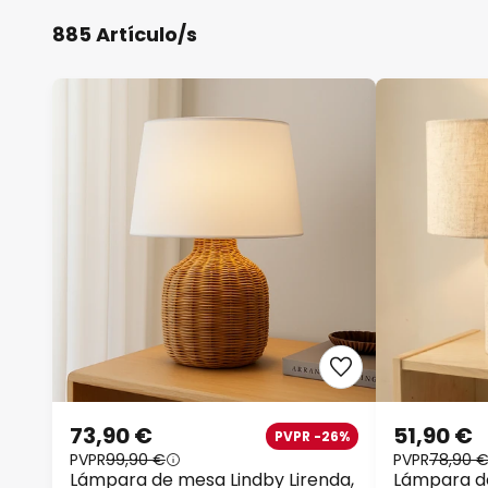
885 Artículo/s
73,90 €
51,90 €
PVPR -26%
PVPR
99,90 €
PVPR
78,90 
Lámpara de mesa Lindby Lirenda,
Lámpara de