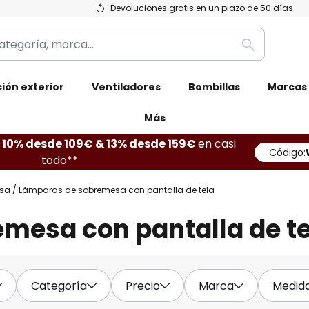
Devoluciones gratis en un plazo de 50 días
Buscar
ión exterior
Ventiladores
Bombillas
Marcas
Más
10% desde 109€ & 13% desde 159€
en casi
Código:
todo**
sa
Lámparas de sobremesa con pantalla de tela
mesa con pantalla de te
Categoría
Precio
Marca
Medid