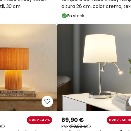
til, 30 cm
altura 26 cm, color crema, text
En stock
69,90 €
PVPR -42%
PVPR -50,0
€
PVPR
119,90 €