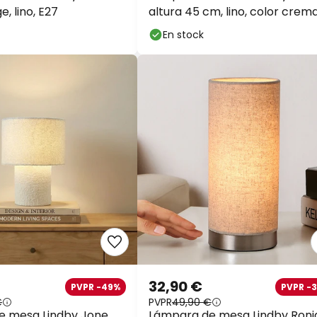
e, lino, E27
altura 45 cm, lino, color crema
casquillo E27
En stock
32,90 €
PVPR -49%
PVPR -
€
PVPR
49,90 €
 mesa Lindby Jone,
Lámpara de mesa Lindby Ronj