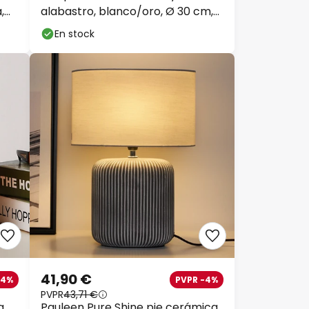
,
alabastro, blanco/oro, Ø 30 cm,
mármol, E27
En stock
41,90 €
34%
PVPR -4%
PVPR
43,71 €
a,
Pauleen Pure Shine pie cerámica