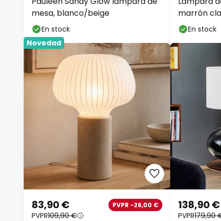
Pauleen Sandy Glow lámpara de
Lámpara de
mesa, blanco/beige
marrón clar
altura, E27
En stock
En stock
Novedad
83,90 €
138,90 €
PVPR -26,00 €
PVPR
109,90 €
PVPR
179,90 