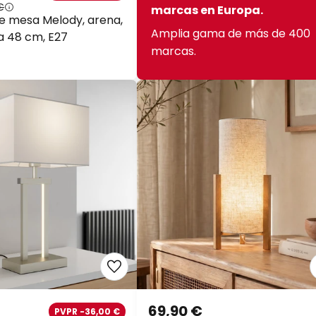
€
marcas en Europa.
 mesa Melody, arena,
Amplia gama de más de 400
ura 48 cm, E27
marcas.
69,90 €
PVPR -36,00 €