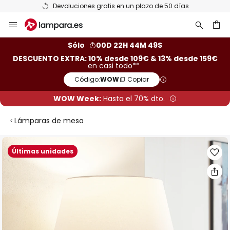
Devoluciones gratis en un plazo de 50 días
Ir
al
contenido
ar
Sólo
00D 22H 44M 48S
DESCUENTO EXTRA: 10% desde 109€ & 13% desde 159€
en casi todo**
Código:
WOW
Copiar
WOW Week:
Hasta el 70% dto.
Lámparas de mesa
Saltar
Últimas unidades
al
final
de
la
galería
de