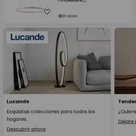
PVPR
248,90 €
En stock
Lucande
Tenden
Exquisitas colecciones para todos los
¿Quiere
hogares.
Déjate 
Descubrir ahora