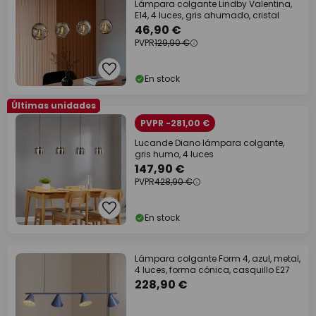
Lámpara colgante Lindby Valentina,
E14, 4 luces, gris ahumado, cristal
46,90 €
PVPR
129,90 €
En stock
Últimas unidades
PVPR -281,00 €
Lucande Diano lámpara colgante,
gris humo, 4 luces
147,90 €
PVPR
428,90 €
En stock
Lámpara colgante Form 4, azul, metal,
4 luces, forma cónica, casquillo E27
228,90 €