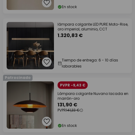
En stock
lámpara colgante LED PURE Moto-Rise,
oro imperial, aluminio, CCT
1.320,83 €
Tiempo de entrega: 6 - 10 días
laborables
Patrocinado
PVPR -9,43 €
Lámpara colgante Nuvano lacada en
marrón-oro
131,90 €
PVPR
141,33 €
En stock