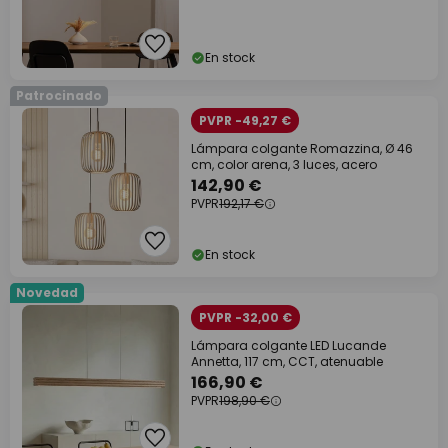
En stock
Patrocinado
PVPR -49,27 €
Lámpara colgante Romazzina, Ø 46
cm, color arena, 3 luces, acero
142,90 €
PVPR
192,17 €
En stock
Novedad
PVPR -32,00 €
Lámpara colgante LED Lucande
Annetta, 117 cm, CCT, atenuable
166,90 €
PVPR
198,90 €