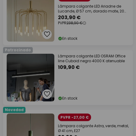
Lámpara colgante LED Ariadne de
Lucande, Ø 57 cm, dorado mate, 20
lámparas.
203,90 €
PVPR
238,90 €
En stock
Patrocinado
Lámpara colgante LED OSRAM Office
line Cuboid negro 4000 K atenuable
109,90 €
En stock
Novedad
PVPR -27,00 €
Lámpara colgante Astra, verde, metal,
Ø 41 cm, E27