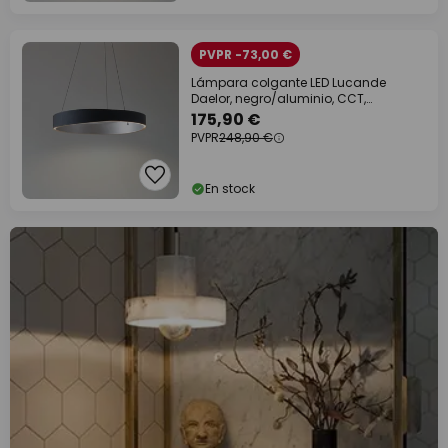
PVPR -73,00 €
Lámpara colgante LED Lucande
Daelor, negro/aluminio, CCT,
atenuable
175,90 €
PVPR
248,90 €
En stock