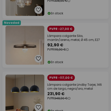
PVPR
338,90 €
En stock
Novedad
PVPR -27,00 €
Lámpara colgante Sila,
marrón/arena, metal, Ø 45 cm, E27
92,90 €
PVPR
119,90 €
En stock
PVPR -117,00 €
Lámpara colgante Lindby Tarjei, 146
cm de largo, negro/oro, metal
231,90 €
PVPR
348,90 €
En stock