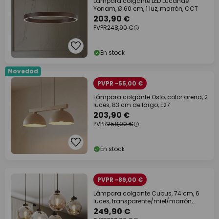
Lámpara colgante LED Lucande
Yonam, Ø 60 cm, 1 luz, marrón, CCT
203,90 €
PVPR
248,90 €
En stock
Novedad
PVPR -55,00 €
Lámpara colgante Oslo, color arena, 2
luces, 83 cm de largo, E27
203,90 €
PVPR
258,90 €
En stock
PVPR -89,00 €
Lámpara colgante Cubus, 74 cm, 6
luces, transparente/miel/marrón,
cristal
249,90 €