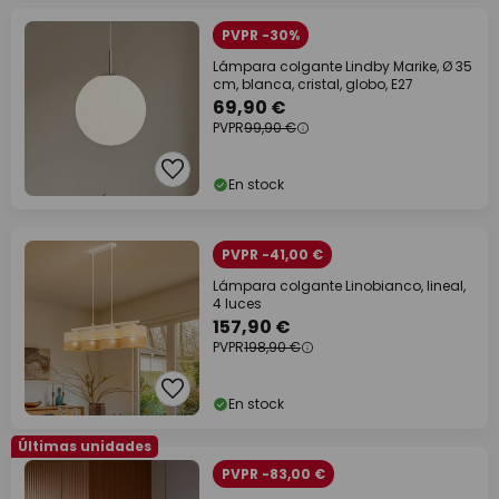
PVPR -30%
Lámpara colgante Lindby Marike, Ø 35
cm, blanca, cristal, globo, E27
69,90 €
PVPR
99,90 €
En stock
PVPR -41,00 €
Lámpara colgante Linobianco, lineal,
4 luces
157,90 €
PVPR
198,90 €
En stock
Últimas unidades
PVPR -83,00 €