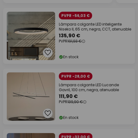
PVPR -56,03 €
Lámpara colgante LED inteligente
Niseko II, 65 cm, negra, CCT, atenuable
135,90 €
PVPR
191,93 €
En stock
PVPR -28,00 €
Lámpara colgante LED Lucande
Gavril, 100 cm, negra, atenuable
111,90 €
PVPR
139,90 €
En stock
PVPR -32,00 €