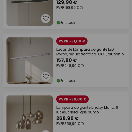
129,90 €
PVPR
198,90 €
En stock
PVPR -91,00 €
Lucande Lámpara colgante LED
Myron, regulador táctil, CCT, aluminio
157,90 €
PVPR
248,90 €
En stock
PVPR -90,00 €
Lámpara colgante Lindby Marla, 6
luces, cristal, gris humo
268,90 €
PVPR
358,90 €