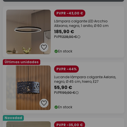
PVPR -43,00 €
Lámpara colgante LED Arcchio
Albiona, negra, 1 anillo, Ø 60 cm
185,90 €
PVPR
228,90 €
En stock
Últimas unidades
PVPR -44%
Lucande lámpara colgante Aeloria,
negro, Ø 45 cm, hierro, E27
55,90 €
PVPR
99,90 €
En stock
Novedad
PVPR -35,00 €