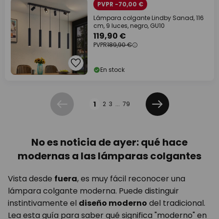
PVPR -70,00 €
Lámpara colgante Lindby Sanad, 116
cm, 9 luces, negro, GU10
119,90 €
PVPR
189,90 €
En stock
Página
1
2
3
...
79
Anterior
Siguiente
No es noticia de ayer: qué hace
modernas a las lámparas colgantes
Vista desde
fuera
, es muy fácil reconocer una
lámpara colgante moderna. Puede distinguir
instintivamente el
diseño moderno
del tradicional.
Lea esta guía para saber qué significa "moderno" en