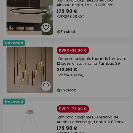
Lámpara colgante LED Arcchio
Albiona, negra, 1 anillo, Ø 80 cm
175,90 €
PVPR
248,90 €
En stock
Novedad
PVPR -36,00 €
Lámpara colgante Lucande Lumavia,
12 luces, cristal, marrón/ámbar, G9
212,90 €
PVPR
248,90 €
En stock
Novedad
PVPR -73,00 €
Lámpara colgante LED Albiona de
Arcchio, color beige, 1 anillo, Ø 80 cm
175,90 €