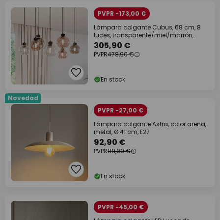
PVPR -173,00 €
Lámpara colgante Cubus, 68 cm, 8
luces, transparente/miel/marrón,
cristal
305,90 €
PVPR
478,90 €
En stock
Novedad
PVPR -27,00 €
Lámpara colgante Astra, color arena,
metal, Ø 41 cm, E27
92,90 €
PVPR
119,90 €
En stock
PVPR -45,00 €