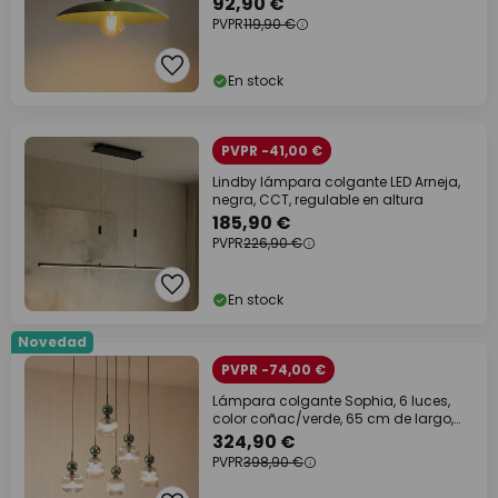
92,90 €
PVPR
119,90 €
En stock
PVPR -41,00 €
Lindby lámpara colgante LED Arneja,
negra, CCT, regulable en altura
185,90 €
PVPR
226,90 €
En stock
Novedad
PVPR -74,00 €
Lámpara colgante Sophia, 6 luces,
color coñac/verde, 65 cm de largo,
E14
324,90 €
PVPR
398,90 €