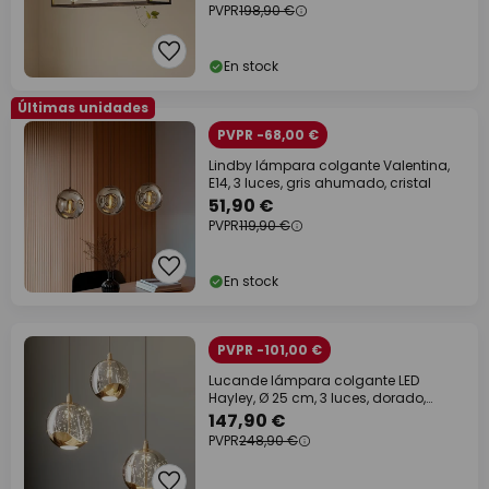
PVPR
198,90 €
En stock
Últimas unidades
PVPR -68,00 €
Lindby lámpara colgante Valentina,
E14, 3 luces, gris ahumado, cristal
51,90 €
PVPR
119,90 €
En stock
PVPR -101,00 €
Lucande lámpara colgante LED
Hayley, Ø 25 cm, 3 luces, dorado,
cristal
147,90 €
PVPR
248,90 €