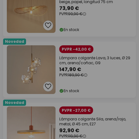
beige, papel, longitud 75 cm
73,90 €
PVPR
99,90 €
En stock
Novedad
PVPR -42,00 €
Lámpara colgante Lava, 3 luces, Ø 29
cm, arena/coñac, G9
147,90 €
PVPR
189,90 €
En stock
Novedad
PVPR -27,00 €
Lámpara colgante Sila, arena/rojo,
metal, Ø 45 cm, E27
92,90 €
PVPR
119,90 €