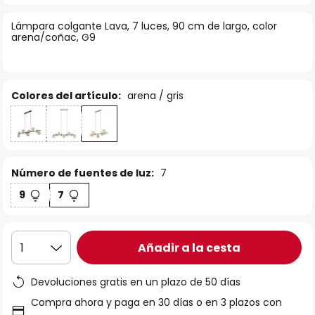
la
Lámpara colgante Lava, 7 luces, 90 cm de largo, color
galería
arena/coñac, G9
de
imágenes
Colores del artículo:
arena / gris
Número de fuentes de luz:
7
9
7
Añadir a la cesta
1
Devoluciones gratis en un plazo de 50 días
Compra ahora y paga en 30 días o en 3 plazos con