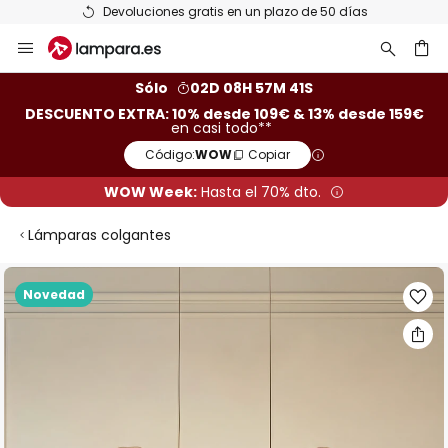
Devoluciones gratis en un plazo de 50 días
Ir
al
contenido
ar
Sólo
02D 08H 57M 40S
DESCUENTO EXTRA: 10% desde 109€ & 13% desde 159€
en casi todo**
Código:
WOW
Copiar
WOW Week:
Hasta el 70% dto.
Lámparas colgantes
Saltar
Novedad
al
final
de
la
galería
de