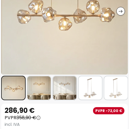
imágenes
Saltar
286,90 €
PVPR -72,00 €
al
PVPR
358,90 €
comienzo
incl. IVA
de