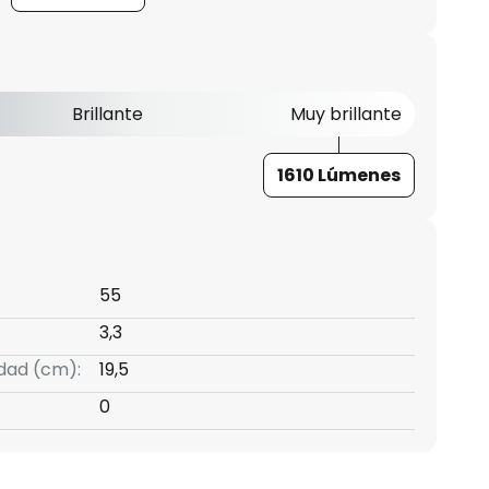
Brillante
Muy brillante
1610 Lúmenes
55
3,3
idad (cm):
19,5
0