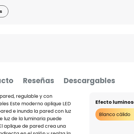
s
ucto
Reseñas
Descargables
pared, regulable y con
Efecto luminos
veles Este moderno aplique LED
red e inunda la pared con luz
Blanco cálido
e luz de la luminaria puede
 El aplique de pared crea una
ndirecta en el salón y realza la