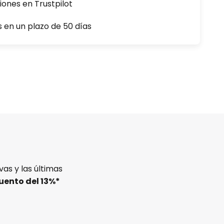
iones en Trustpilot
s en un plazo de 50 días
as y las últimas
uento del
13%
*