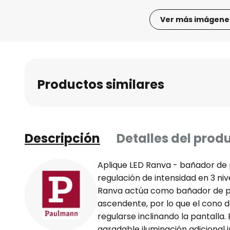
Ver más imágene
Saltar
al
comienzo
de
Productos similares
la
galería
de
imágenes
Descripción
Detalles del prod
Aplique LED Ranva - bañador de 
regulación de intensidad en 3 ni
Ranva actúa como bañador de pa
ascendente, por lo que el cono d
regularse inclinando la pantalla.
agradable iluminación adicional i