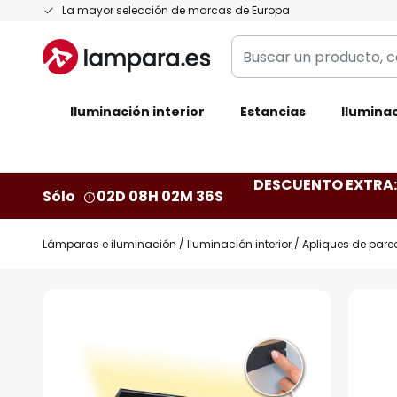
Ir
La mayor selección de marcas de Europa
al
Buscar
contenido
un
producto,
Iluminación interior
categoría,
Estancias
Iluminac
marca...
DESCUENTO EXTRA: 
Sólo
02D 08H 02M 35S
Lámparas e iluminación
Iluminación interior
Apliques de pare
Saltar
al
final
de
la