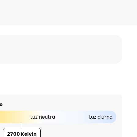
o
Luz neutra
Luz diurna
2700 Kelvin