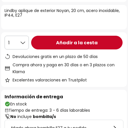
la
Lindby aplique de exterior Noyan, 20 cm, acero inoxidable,
galería
IP44, E27
de
imágenes
Añadir a la cesta
1
Devoluciones gratis en un plazo de 50 días
Compra ahora y paga en 30 días o en 3 plazos con
Klarna
Excelentes valoraciones en Trustpilot
Información de entrega
En stock
Tiempo de entrega: 3 - 6 días laborables
No
incluye
bombilla/s