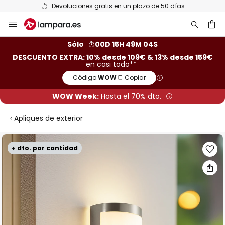
Devoluciones gratis en un plazo de 50 días
Ir
al
contenido
ar
Sólo
00D 15H 49M 03S
DESCUENTO EXTRA: 10% desde 109€ & 13% desde 159€
en casi todo**
Código:
WOW
Copiar
WOW Week:
Hasta el 70% dto.
Apliques de exterior
Saltar
+ dto. por cantidad
al
final
de
la
galería
de