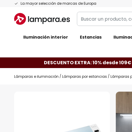
Ir
La mayor selección de marcas de Europa
al
Buscar
contenido
un
producto,
Iluminación interior
categoría,
Estancias
Iluminac
marca...
DESCUENTO EXTRA: 10% desde 109€
Lámparas e iluminación
Lámparas por estancias
Lámparas p
Saltar
al
final
de
la
galería