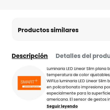
al
comienzo
de
la
Productos similares
galería
de
imágenes
Descripción
Detalles del prod
Luminaria LED Linear Slim plana 
temperatura de color ajustables,
WiFiLa luminaria LED Linear Slim
en policarbonato impresiona por 
especialmente para la superficie
americana. El sensor de gestos i
conmutación sin contacto acer
Seguir leyendo