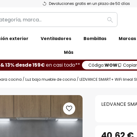
Devoluciones gratis en un plazo de 50 días
Buscar
ión exterior
Ventiladores
Bombillas
Marcas
Más
 & 13% desde 159€
en casi todo**
Código:
WOW
Copiar
ara cocina
Luz bajo mueble de cocina
LEDVANCE SMART+ WiFi lineal S
LEDVANCE SMAR
40,62 €