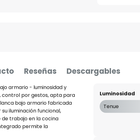
ucto
Reseñas
Descargables
bajo armario - luminosidad y
Luminosidad
 control por gestos, apta para
 blanca bajo armario fabricada
Tenue
su iluminación funcional,
 de trabajo en la cocina
ntegrado permite la
cando la mano.