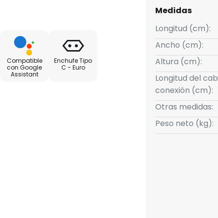
puede activarse mediante un
Medidas
. Tras el emparejamiento
 regulación y el control de la
Longitud (cm):
 realizar mediante una
Ancho (cm):
Incluye clips de montaje y
Altura (cm):
Compatible
Enchufe Tipo
 alimentación
con Google
C - Euro
Assistant
patibilidad:- controlable a
Longitud del cab
 WiFi (disponible
conexión (cm):
d); permite preajustes y
Otras medidas:
control por voz a través de
Peso neto (kg):
a- RGB y temperatura de color
gulable- protocolo de red: WiFi