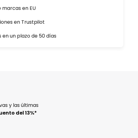
e marcas en EU
iones en Trustpilot
s en un plazo de 50 días
as y las últimas
uento del
13%
*