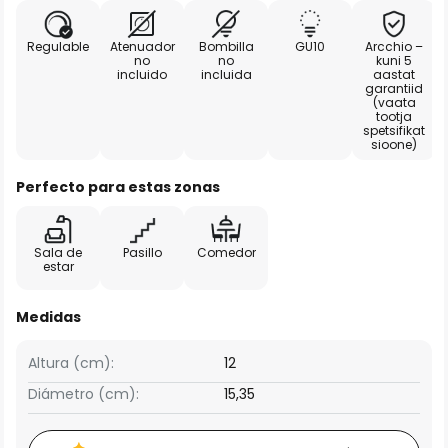
Regulable
Atenuador
Bombilla
GU10
Arcchio –
no
no
kuni 5
incluido
incluida
aastat
garantiid
(vaata
tootja
spetsifikat
sioone)
Perfecto para estas zonas
Sala de
Pasillo
Comedor
estar
Medidas
Altura (cm):
12
Diámetro (cm):
15,35