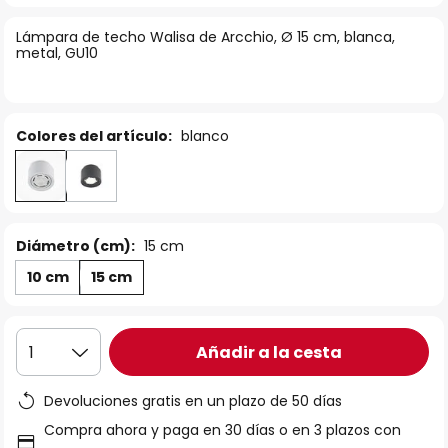
la
Lámpara de techo Walisa de Arcchio, Ø 15 cm, blanca,
galería
metal, GU10
de
imágenes
Colores del artículo:
blanco
Diámetro (cm):
15 cm
10 cm
15 cm
Añadir a la cesta
1
Devoluciones gratis en un plazo de 50 días
Compra ahora y paga en 30 días o en 3 plazos con