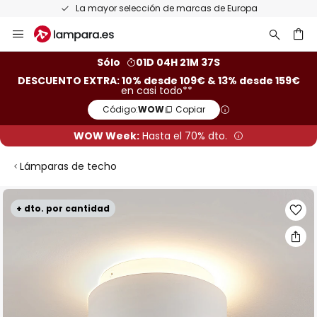
La mayor selección de marcas de Europa
Ir
al
contenido
ar
Sólo
01D 04H 21M 36S
DESCUENTO EXTRA: 10% desde 109€ & 13% desde 159€
en casi todo**
Código:
WOW
Copiar
WOW Week:
Hasta el 70% dto.
Lámparas de techo
Saltar
+ dto. por cantidad
al
final
de
la
galería
de