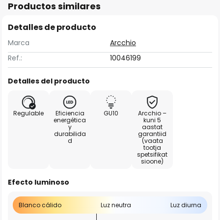
Productos similares
Detalles de producto
Marca
Arcchio
Ref.:
10046199
Detalles del producto
Regulable
Eficiencia
GU10
Arcchio –
energética
kuni 5
y
aastat
durabilida
garantiid
d
(vaata
tootja
spetsifikat
sioone)
Efecto luminoso
Blanco cálido
Luz neutra
Luz diurna