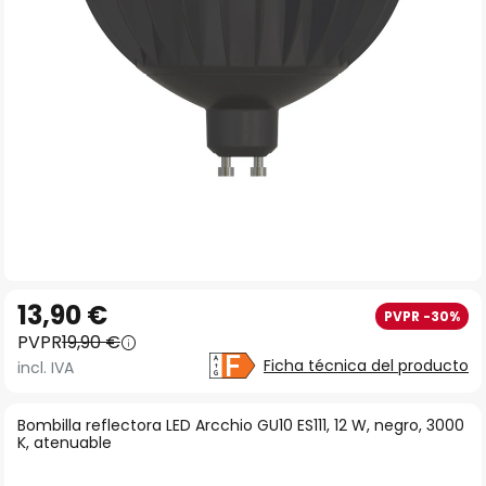
imágenes
Saltar
13,90 €
PVPR -30%
al
PVPR
19,90 €
comienzo
Ficha técnica del producto
incl. IVA
de
la
Bombilla reflectora LED Arcchio GU10 ES111, 12 W, negro, 3000
galería
K, atenuable
de
imágenes