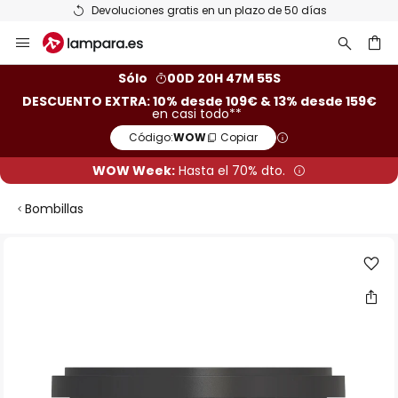
Devoluciones gratis en un plazo de 50 días
Ir
al
contenido
ar
Sólo
00D 20H 47M 54S
DESCUENTO EXTRA: 10% desde 109€ & 13% desde 159€
en casi todo**
Código:
WOW
Copiar
WOW Week:
Hasta el 70% dto.
Bombillas
Saltar
al
final
de
la
galería
de