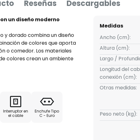
ucto
Reseñas
Descargables
con un diseño moderno
Medidas
ro y dorado combina un diseño
Ancho (cm):
inación de colores que aporta
Altura (cm):
lón o comedor. Los materiales
 de colores crean un ambiente
Largo / Profund
ara de pie no es solo un
Longitud del cab
ambién un elemento decorativo
conexión (cm):
va en el efecto de la habitación.
Otras medidas:
de diseño moderno, aporta un
ación individual.
Interruptor en
Enchufe Tipo
Peso neto (kg):
el cable
C - Euro