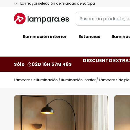
Ir
La mayor selección de marcas de Europa
al
Buscar
contenido
un
producto,
Iluminación interior
categoría,
Estancias
Iluminac
marca...
DESCUENTO EXTRA: 
Sólo
02D 16H 57M 46S
Lámparas e iluminación
Iluminación interior
Lámparas de pie
Saltar
al
final
de
la