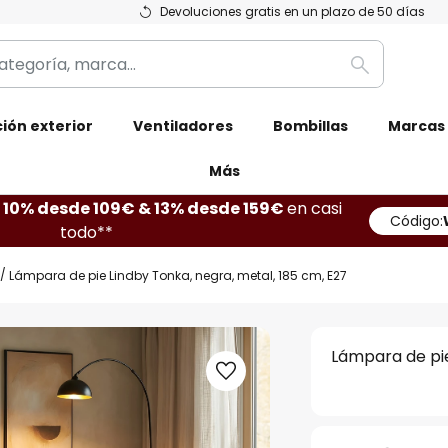
Devoluciones gratis en un plazo de 50 días
Buscar
ión exterior
Ventiladores
Bombillas
Marcas
Más
10% desde 109€ & 13% desde 159€
en casi
Código:
todo**
Lámpara de pie Lindby Tonka, negra, metal, 185 cm, E27
Lámpara de pie