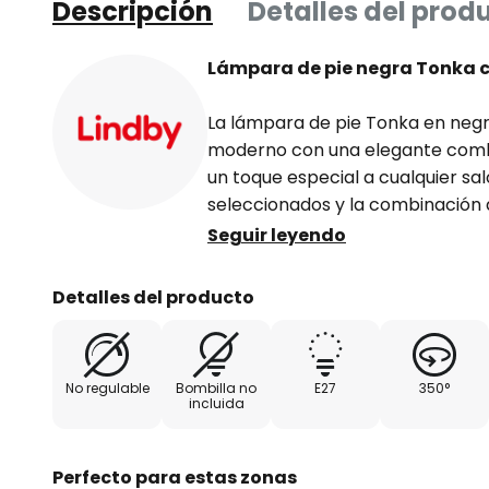
Descripción
Detalles del prod
Lámpara de pie negra Tonka 
La lámpara de pie Tonka en neg
moderno con una elegante comb
un toque especial a cualquier sa
seleccionados y la combinación
inspirador y acogedor. Esta lámp
Seguir leyendo
elemento de iluminación, sino t
que influye de manera significati
Detalles del producto
Con su presencia en interiores 
toque distintivo y resalta la decor
No regulable
Bombilla no
E27
350°
incluida
Perfecto para estas zonas