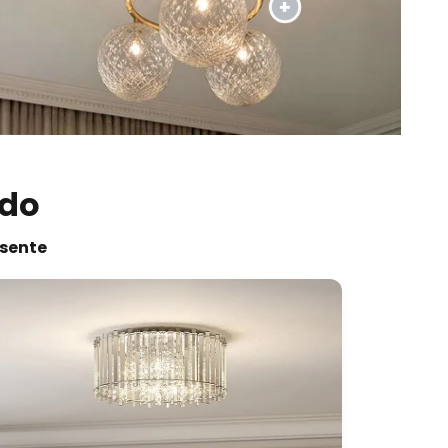
ado
esente