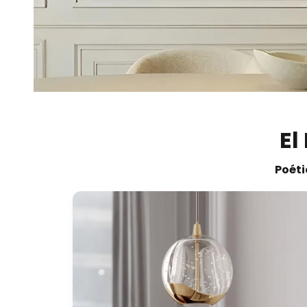
El
Poéti