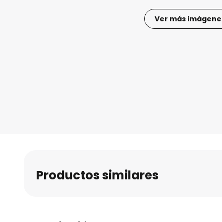
Ver más imágene
Saltar
al
comienzo
de
la
galería
de
imágenes
Productos similares