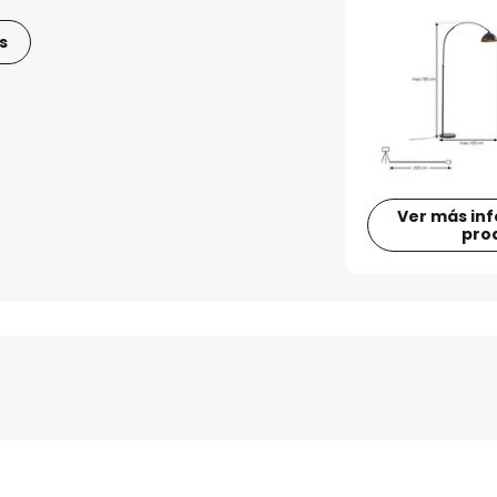
s
Ver más in
pro