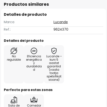
Productos similares
Detalles de producto
Marca
Lucande
Ref.:
9624370
Detalles del producto
No
Eficiencia
Lucande –
regulable
energética
kuni 5
y
aastat
durabilida
garantiid
d
(vaata
tootja
spetsifikat
sioone)
Perfecto para estas zonas
Sala de
Comedor