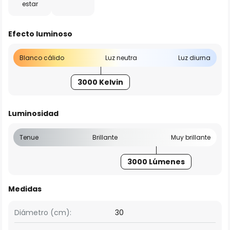
estar
Efecto luminoso
Blanco cálido
Luz neutra
Luz diurna
3000 Kelvin
Luminosidad
Tenue
Brillante
Muy brillante
3000 Lúmenes
Medidas
Diámetro (cm):
30