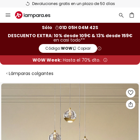
Devoluciones gratis en un plazo de 50 días
Ir
al
contenido
ar
Sólo
01D 05H 04M 41S
DESCUENTO EXTRA: 10% desde 109€ & 13% desde 159€
en casi todo**
Código:
WOW
Copiar
WOW Week:
Hasta el 70% dto.
Lámparas colgantes
Saltar
al
final
de
la
galería
de