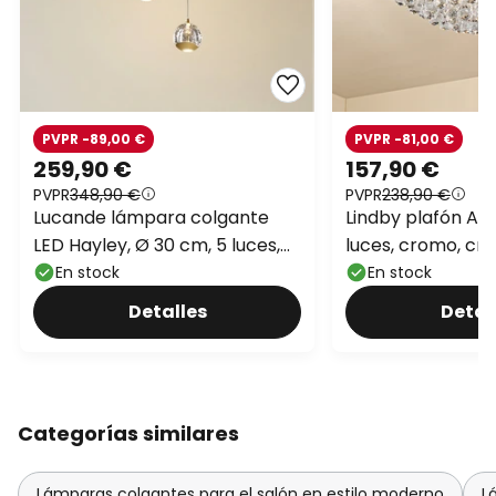
PVPR -89,00 €
PVPR -81,00 €
259,90 €
157,90 €
PVPR
348,90 €
PVPR
238,90 €
Lucande lámpara colgante
Lindby plafón Ant
LED Hayley, Ø 30 cm, 5 luces,
luces, cromo, cri
dorado, cristal
En stock
En stock
Detalles
Detal
Categorías similares
Lámparas colgantes para el salón en estilo moderno
L