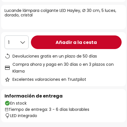
la
Lucande lámpara colgante LED Hayley, Ø 30 cm, 5 luces,
galería
dorado, cristal
de
imágenes
Añadir a la cesta
1
Devoluciones gratis en un plazo de 50 días
Compra ahora y paga en 30 días o en 3 plazos con
Klarna
Excelentes valoraciones en Trustpilot
Información de entrega
En stock
Tiempo de entrega: 3 - 6 días laborables
LED integrado