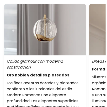
Cálido glamour con moderna
Líneas 
sofisticación
Formas 
Oro noble y detalles plateados
Siluetas
Los finos acentos dorados y plateados
orgánic
confieren a las luminarias del estilo
Romance
Modern Romance una elegante
y una su
profundidad. Las elegantes superficies
iluminac
metálicas reflejan suavemente la luz y
parezca