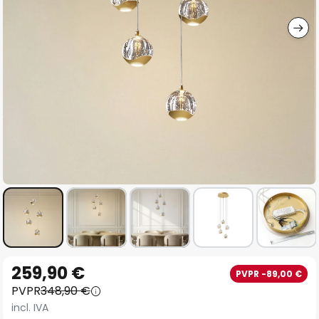
imágenes
Saltar
259,90 €
PVPR -89,00 €
al
PVPR
348,90 €
comienzo
incl. IVA
de