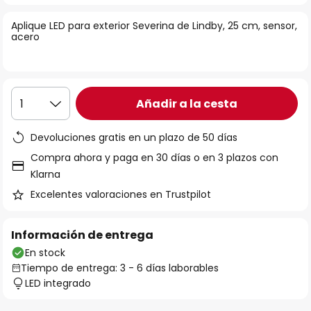
la
Aplique LED para exterior Severina de Lindby, 25 cm, sensor,
galería
acero
de
imágenes
Añadir a la cesta
1
Devoluciones gratis en un plazo de 50 días
Compra ahora y paga en 30 días o en 3 plazos con
Klarna
Excelentes valoraciones en Trustpilot
Información de entrega
En stock
Tiempo de entrega: 3 - 6 días laborables
LED integrado