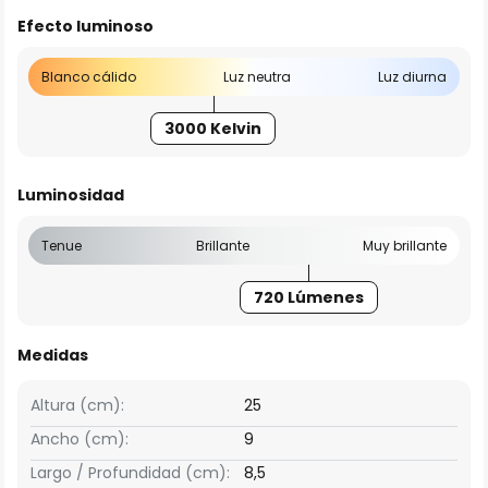
Efecto luminoso
Blanco cálido
Luz neutra
Luz diurna
3000 Kelvin
Luminosidad
Tenue
Brillante
Muy brillante
720 Lúmenes
Medidas
Altura (cm):
25
Ancho (cm):
9
Largo / Profundidad (cm):
8,5