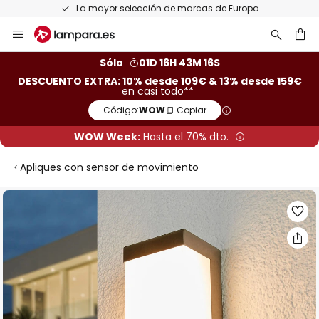
La mayor selección de marcas de Europa
Ir
al
contenido
ar
Sólo
01D 16H 43M 16S
DESCUENTO EXTRA: 10% desde 109€ & 13% desde 159€
en casi todo**
Código:
WOW
Copiar
WOW Week:
Hasta el 70% dto.
Apliques con sensor de movimiento
Saltar
al
final
de
la
galería
de