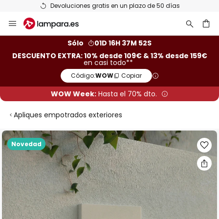
Devoluciones gratis en un plazo de 50 días
Ir
al
contenido
ar
Sólo
01D 16H 37M 51S
DESCUENTO EXTRA: 10% desde 109€ & 13% desde 159€
en casi todo**
Código:
WOW
Copiar
WOW Week:
Hasta el 70% dto.
Apliques empotrados exteriores
Saltar
Novedad
al
final
de
la
galería
de