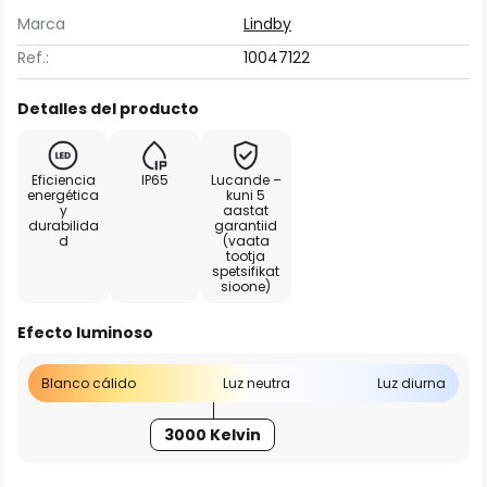
Marca
Lindby
Ref.:
10047122
Detalles del producto
Eficiencia
IP65
Lucande –
energética
kuni 5
y
aastat
durabilida
garantiid
d
(vaata
tootja
spetsifikat
sioone)
Efecto luminoso
Blanco cálido
Luz neutra
Luz diurna
3000 Kelvin