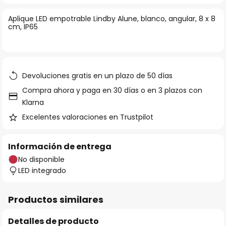
la
Aplique LED empotrable Lindby Alune, blanco, angular, 8 x 8
galería
cm, IP65
de
imágenes
Devoluciones gratis en un plazo de 50 días
Compra ahora y paga en 30 días o en 3 plazos con
Klarna
Excelentes valoraciones en Trustpilot
Información de entrega
No disponible
LED integrado
Productos similares
Detalles de producto