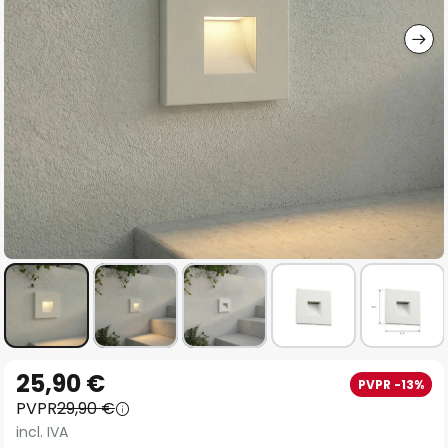
imágenes
Saltar
25,90 €
PVPR -13%
al
PVPR
29,90 €
comienzo
incl. IVA
de