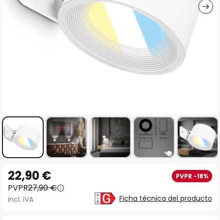
Saltar
22,90 €
PVPR -18%
al
PVPR
27,90 €
comienzo
Ficha técnica del producto
incl. IVA
de
la