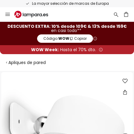
La mayor selección de marcas de Europa
Ir
al
contenido
ar
DESCUENTO EXTRA: 10% desde 109€ & 13% desde 159€
en casi todo**
Código:
WOW
Copiar
WOW Week:
Hasta el 70% dto.
Apliques de pared
Saltar
al
final
de
la
galería
de
imágenes