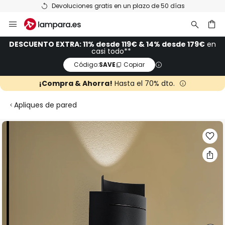
Devoluciones gratis en un plazo de 50 días
Ir
al
contenido
ar
DESCUENTO EXTRA: 11% desde 119€ & 14% desde 179€
en
casi todo**
Código:
SAVE
Copiar
¡Compra & Ahorra!
Hasta el 70% dto.
Apliques de pared
Saltar
al
final
de
la
galería
de
imágenes