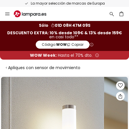
La mayor selección de marcas de Europa
Ir
al
contenido
ar
Sólo
01D 08H 47M 09S
DESCUENTO EXTRA: 10% desde 109€ & 13% desde 159€
en casi todo**
Código:
WOW
Copiar
WOW Week:
Hasta el 70% dto.
Apliques con sensor de movimiento
Saltar
al
final
de
la
galería
de