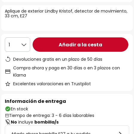
la
Aplique de exterior Lindby Kristof, detector de movimiento,
galería
33 cm, E27
de
imágenes
Añadir a la cesta
1
Devoluciones gratis en un plazo de 50 días
Compra ahora y paga en 30 días o en 3 plazos con
Klarna
Excelentes valoraciones en Trustpilot
Información de entrega
En stock
Tiempo de entrega: 3 - 6 días laborables
No
incluye
bombilla/s