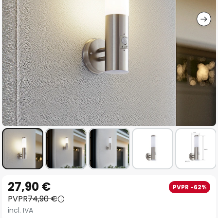
imágenes
Saltar
27,90 €
PVPR -62%
al
PVPR
74,90 €
comienzo
incl. IVA
de