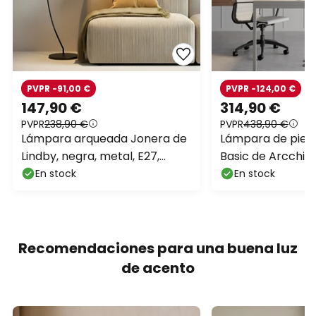
PVPR -91,00 €
PVPR -124,00 €
147,90 €
314,90 €
PVPR
238,90 €
PVPR
438,90 €
Lámpara arqueada Jonera de
Lámpara de pie 
Lindby, negra, metal, E27,
Basic de Arcchio,
altura 185 cm
6000 lm, atenuab
En stock
En stock
Recomendaciones para una buena luz
de acento