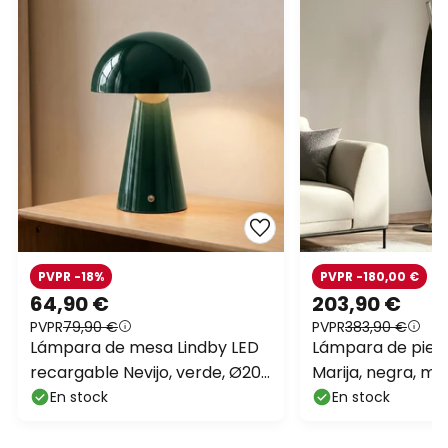
PVPR -18%
PVPR -180,00 €
64,90 €
203,90 €
PVPR
79,90 €
PVPR
383,90 €
Lámpara de mesa Lindby LED
Lámpara de pie 
recargable Nevijo, verde, Ø20
Marija, negra, met
cm, USB, atenuador
cm
En stock
En stock