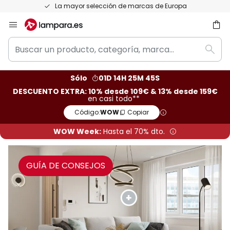
Devoluciones gratis en un plazo de 50 días
Ir
al
Buscar
contenido
ar
Busc
un
producto,
Sólo
01D 14H 25M 43S
categoría,
DESCUENTO EXTRA: 10% desde 109€ & 13% desde 159€
marca...
en casi todo**
Código:
WOW
Copiar
WOW Week:
Hasta el 70% dto.
GUÍA DE CONSEJOS