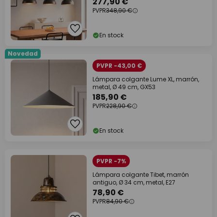
277,90 €
PVPR
348,90 €
En stock
Novedad
PVPR -43,00 €
Lámpara colgante Lume XL, marrón,
metal, Ø 49 cm, GX53
185,90 €
PVPR
228,90 €
En stock
PVPR -7%
Lámpara colgante Tibet, marrón
antiguo, Ø 34 cm, metal, E27
78,90 €
PVPR
84,90 €