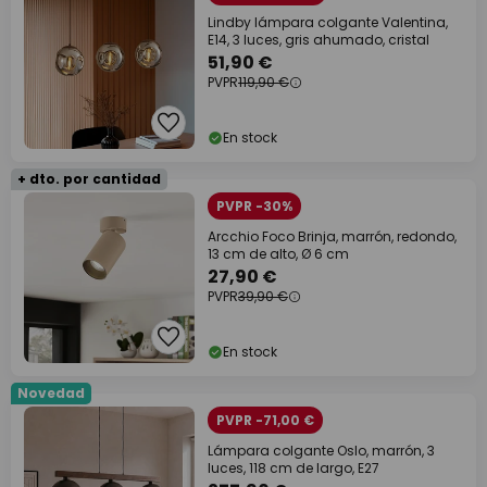
Lindby lámpara colgante Valentina,
E14, 3 luces, gris ahumado, cristal
51,90 €
PVPR
119,90 €
En stock
+ dto. por cantidad
PVPR -30%
Arcchio Foco Brinja, marrón, redondo,
13 cm de alto, Ø 6 cm
27,90 €
PVPR
39,90 €
En stock
Novedad
PVPR -71,00 €
Lámpara colgante Oslo, marrón, 3
luces, 118 cm de largo, E27