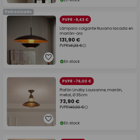
Patrocinado
PVPR -9,43 €
Lámpara colgante Nuvano lacada en
marrón-oro
131,90 €
PVPR
141,33 €
En stock
PVPR -76,00 €
Plafón Lindby Louisanne, marrón,
metal, Ø 35cm
73,90 €
PVPR
149,90 €
En stock