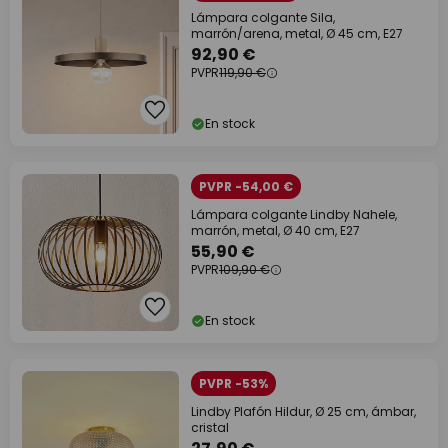
Lámpara colgante Sila,
marrón/arena, metal, Ø 45 cm, E27
92,90 €
PVPR
119,90 €
En stock
PVPR -54,00 €
Lámpara colgante Lindby Nahele,
marrón, metal, Ø 40 cm, E27
55,90 €
PVPR
109,90 €
En stock
PVPR -53%
Lindby Plafón Hildur, Ø 25 cm, ámbar,
cristal