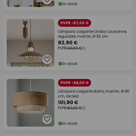
En stock
PVPR -57,00 €
Lámpara colgante Lindby Louisanne,
regulable, marrón, Ø 35 cm
92,90 €
PVPR
149,90 €
En stock
PVPR -68,00 €
Lámpara colgante Boho, marrón, Ø 45
cm, de tela
101,90 €
PVPR
169,90 €
En stock