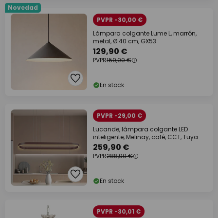
Novedad
PVPR -30,00 €
Lámpara colgante Lume L, marrón,
metal, Ø 40 cm, GX53
129,90 €
PVPR
159,90 €
En stock
PVPR -29,00 €
Lucande, lámpara colgante LED
inteligente, Melinay, café, CCT, Tuya
259,90 €
PVPR
288,90 €
En stock
PVPR -30,01 €