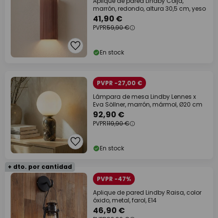
Aplique de pared Lindby Colja,
marrón, redondo, altura 30,5 cm, yeso
41,90 €
PVPR
59,90 €
En stock
PVPR -27,00 €
Lámpara de mesa Lindby Lennes x
Eva Söllner, marrón, mármol, Ø20 cm
92,90 €
PVPR
119,90 €
En stock
+ dto. por cantidad
PVPR -47%
Aplique de pared Lindby Raisa, color
óxido, metal, farol, E14
46,90 €