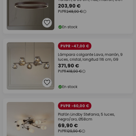
203,90 €
PVPR
248,90 €
En stock
PVPR -47,00 €
Lámpara colgante Lava, marrón, 9
luces, cristal, longitud 116 cm, G9
371,90 €
PVPR
418,90 €
En stock
PVPR -60,00 €
Plafón Lindby Stefania, 5 luces,
negro/oro, Ø58cm
69,90 €
PVPR
129,90 €