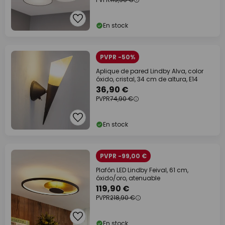
En stock
PVPR -50%
Aplique de pared Lindby Alva, color
óxido, cristal, 34 cm de altura, E14
36,90 €
PVPR
74,90 €
En stock
PVPR -99,00 €
Plafón LED Lindby Feival, 61 cm,
óxido/oro, atenuable
119,90 €
PVPR
218,90 €
En stock