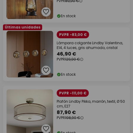
PVPR
89,90 €
En stock
Últimas unidades
PVPR -83,00 €
Lámpara colgante Lindby Valentina,
E14, 4 luces, gris ahumado, cristal
46,90 €
PVPR
129,90 €
En stock
PVPR -111,00 €
Plafón Lindby Pikka, marrón, textil, Ø 50
cm, E27
87,90 €
PVPR
198,90 €
En stock