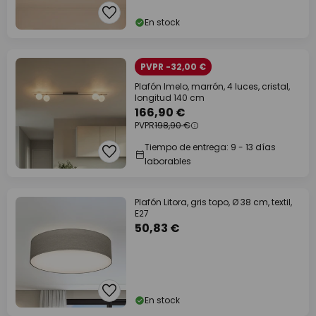
En stock
PVPR -32,00 €
Plafón Imelo, marrón, 4 luces, cristal,
longitud 140 cm
166,90 €
PVPR
198,90 €
Tiempo de entrega: 9 - 13 días
laborables
Plafón Litora, gris topo, Ø 38 cm, textil,
E27
50,83 €
En stock