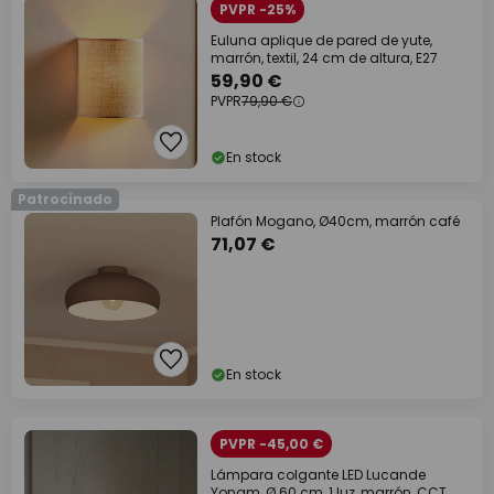
PVPR -25%
Euluna aplique de pared de yute,
marrón, textil, 24 cm de altura, E27
59,90 €
PVPR
79,90 €
En stock
Patrocinado
Plafón Mogano, Ø40cm, marrón café
71,07 €
En stock
PVPR -45,00 €
Lámpara colgante LED Lucande
Yonam, Ø 60 cm, 1 luz, marrón, CCT