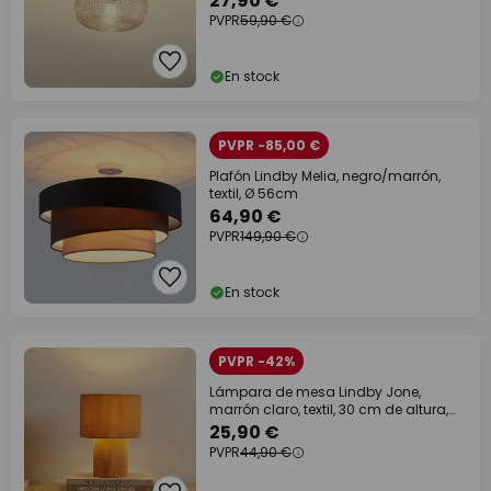
27,90 €
PVPR
59,90 €
En stock
PVPR -85,00 €
Plafón Lindby Melia, negro/marrón,
textil, Ø 56cm
64,90 €
PVPR
149,90 €
En stock
PVPR -42%
Lámpara de mesa Lindby Jone,
marrón claro, textil, 30 cm de altura,
E27
25,90 €
PVPR
44,90 €