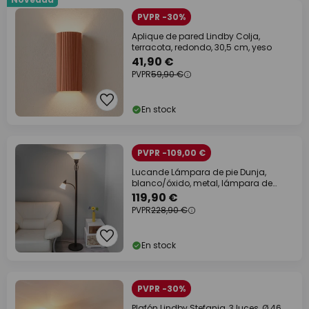
PVPR -30%
Aplique de pared Lindby Colja,
terracota, redondo, 30,5 cm, yeso
41,90 €
PVPR
59,90 €
En stock
PVPR -109,00 €
Lucande Lámpara de pie Dunja,
blanco/óxido, metal, lámpara de
lectura
119,90 €
PVPR
228,90 €
En stock
PVPR -30%
Plafón Lindby Stefania, 3 luces, Ø 46