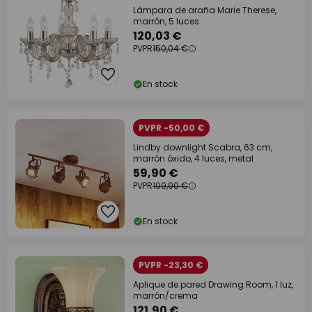
Lámpara de araña Marie Therese,
marrón, 5 luces
120,03 €
PVPR
150,04 €
En stock
PVPR -50,00 €
Lindby downlight Scabra, 63 cm,
marrón óxido, 4 luces, metal
59,90 €
PVPR
109,90 €
En stock
PVPR -23,30 €
Aplique de pared Drawing Room, 1 luz,
marrón/crema
121,90 €