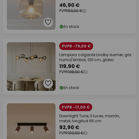
46,90 €
PVPR
59,90 €
En stock
PVPR -79,00 €
Lámpara colgante Lindby Isamer, gris
humo/ámbar, 130 cm, globo
119,90 €
PVPR
198,90 €
En stock
PVPR -17,00 €
Downlight Tune, 3 luces, marrón,
metal, longitud 66 cm
92,90 €
PVPR
109,90 €