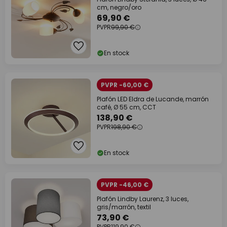
cm, negro/oro
69,90 €
PVPR
99,90 €
En stock
PVPR -60,00 €
Plafón LED Eldra de Lucande, marrón
café, Ø 55 cm, CCT
138,90 €
PVPR
198,90 €
En stock
PVPR -46,00 €
Plafón Lindby Laurenz, 3 luces,
gris/marrón, textil
73,90 €
PVPR
119,90 €