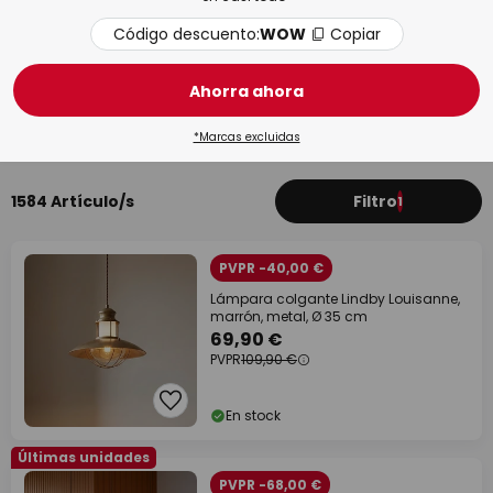
Código descuento:
WOW
Copiar
Ahorra ahora
Baño
Saló
*Marcas excluidas
1584 Artículo/s
Filtro
1
PVPR -40,00 €
Lámpara colgante Lindby Louisanne,
marrón, metal, Ø 35 cm
69,90 €
PVPR
109,90 €
En stock
Últimas unidades
PVPR -68,00 €