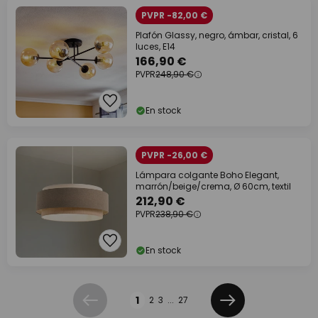
PVPR -82,00 €
Plafón Glassy, negro, ámbar, cristal, 6
luces, E14
166,90 €
PVPR
248,90 €
En stock
PVPR -26,00 €
Lámpara colgante Boho Elegant,
marrón/beige/crema, Ø 60cm, textil
212,90 €
PVPR
238,90 €
En stock
Página
1
2
3
...
27
Anterior
Siguiente