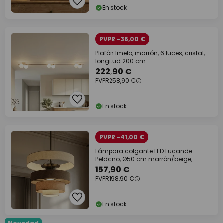
En stock
PVPR -36,00 €
Plafón Imelo, marrón, 6 luces, cristal,
longitud 200 cm
222,90 €
PVPR
258,90 €
En stock
PVPR -41,00 €
Lámpara colgante LED Lucande
Peldano, Ø50 cm marrón/beige,
atenuable
157,90 €
PVPR
198,90 €
En stock
Novedad