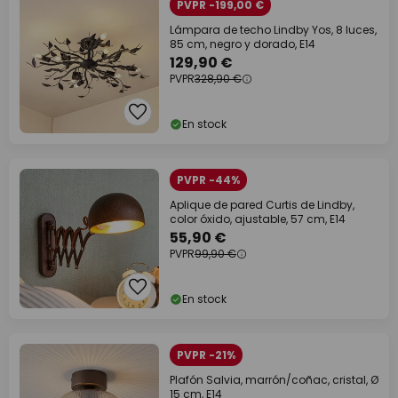
PVPR -199,00 €
Lámpara de techo Lindby Yos, 8 luces,
85 cm, negro y dorado, E14
129,90 €
PVPR
328,90 €
En stock
PVPR -44%
Aplique de pared Curtis de Lindby,
color óxido, ajustable, 57 cm, E14
55,90 €
PVPR
99,90 €
En stock
PVPR -21%
Plafón Salvia, marrón/coñac, cristal, Ø
15 cm, E14