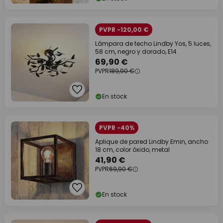
PVPR -120,00 €
Lámpara de techo Lindby Yos, 5 luces,
58 cm, negro y dorado, E14
69,90 €
PVPR
189,90 €
En stock
PVPR -40%
Aplique de pared Lindby Emin, ancho
18 cm, color óxido, metal
41,90 €
PVPR
69,90 €
En stock