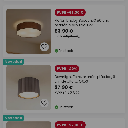
PVPR -66,00 €
Plafón Lindby Sebatin, Ø 50 cm,
marrón claro, tela, E27
83,90 €
PVPR
149,90 €
En stock
Novedad
PVPR -20%
Downlight Ferro, marrón, plástico, 6
cm de altura, GX53
27,90 €
PVPR
34,90 €
En stock
Novedad
PVPR -27,00 €