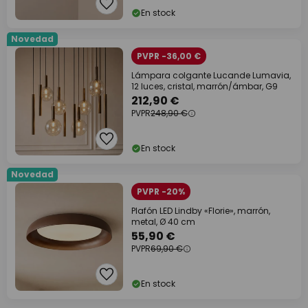
En stock
Novedad
PVPR -36,00 €
Lámpara colgante Lucande Lumavia,
12 luces, cristal, marrón/ámbar, G9
212,90 €
PVPR
248,90 €
En stock
Novedad
PVPR -20%
Plafón LED Lindby «Florie», marrón,
metal, Ø 40 cm
55,90 €
PVPR
69,90 €
En stock