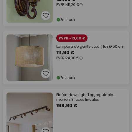
PVPR
145,20 €
En stock
PVPR -13,00 €
Lámpara colgante Juta, 1 luz Ø 50 cm
111,90 €
PVPR
124,90 €
En stock
Plafón downlight Top, regulable,
marrón, 8 luces lineales
198,90 €