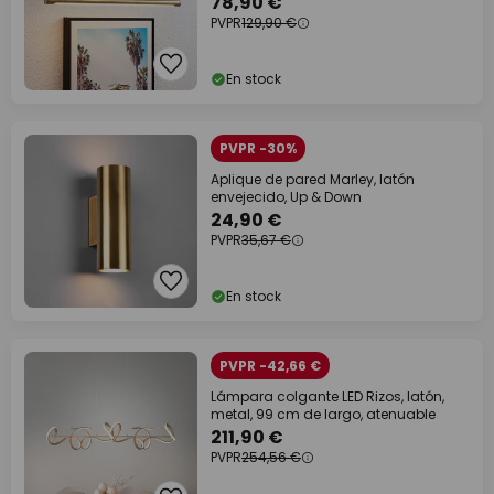
78,90 €
PVPR
129,90 €
En stock
PVPR -30%
Aplique de pared Marley, latón
envejecido, Up & Down
24,90 €
PVPR
35,67 €
En stock
PVPR -42,66 €
Lámpara colgante LED Rizos, latón,
metal, 99 cm de largo, atenuable
211,90 €
PVPR
254,56 €