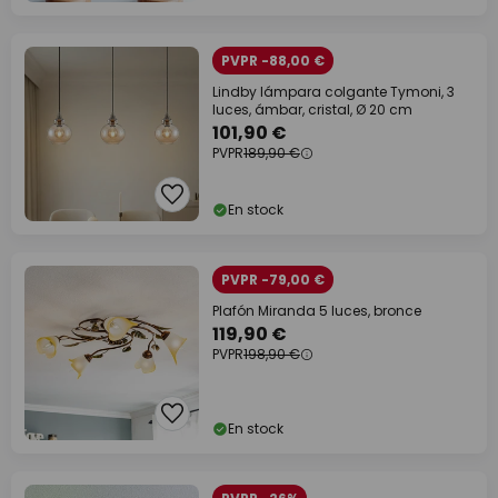
PVPR -88,00 €
Lindby lámpara colgante Tymoni, 3
luces, ámbar, cristal, Ø 20 cm
101,90 €
PVPR
189,90 €
En stock
PVPR -79,00 €
Plafón Miranda 5 luces, bronce
119,90 €
PVPR
198,90 €
En stock