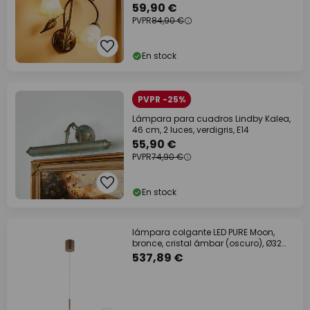
59,90 €
PVPR
84,90 €
En stock
PVPR -25%
Lámpara para cuadros Lindby Kalea,
46 cm, 2 luces, verdigris, E14
55,90 €
PVPR
74,90 €
En stock
lámpara colgante LED PURE Moon,
bronce, cristal ámbar (oscuro), Ø32
cm
537,89 €