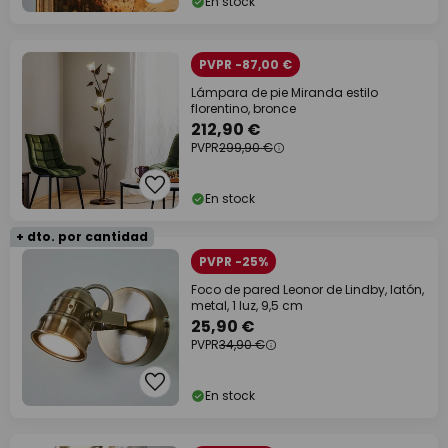
En stock
PVPR -87,00 €
Lámpara de pie Miranda estilo
florentino, bronce
212,90 €
PVPR
299,90 €
En stock
+ dto. por cantidad
PVPR -25%
Foco de pared Leonor de Lindby, latón,
metal, 1 luz, 9,5 cm
25,90 €
PVPR
34,90 €
En stock