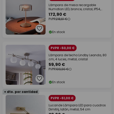
Lámpara de mesa recargable
Numotion LED, bronce, cristal, IP54,
atenuable
172,90 €
PVPR
218,61 €
En stock
PVPR -50,00 €
Lámpara de techo Lindby Leanda, 80
cm, 4 luces, metal, cristal
59,90 €
PVPR
109,90 €
En stock
+ dto. por cantidad
PVPR -51,00 €
Lucande Lámpara LED para cuadros
Dimitrij, latón, metal, 54 cm