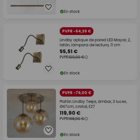
En stock
PVPR -54,39 €
Lindby aplique de pared LED Mayar, 2,
latón, lámpara de lectura, 11 cm
55,51 €
PVPR
109,90 €
En stock
PVPR -79,00 €
Plafón Lindby Teeja, ámbar, 3 luces,
Ø47cm, cristal, E27
119,90 €
PVPR
198,90 €
En stock