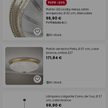
PVPR -20%
Plafón LED Lindby Henja, latón
envejecido, Ø 32 cm, atenuable
55,90 €
PVPR
69,90 €
En stock
Plafón de techo Porto, Ø 37 cm, color
bronce, cristal, E27
171,84 €
En stock
Lámpara colgante Cono, de 1 luz, Ø 27
cm, color bronce
59,90 €