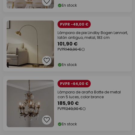
En stock
PVPR -48,00 €
Lámpara de pie Lindby Bogen Lennart,
latón antiguo, metal, 183 cm
101,90 €
PVPR
149,90 €
En stock
PVPR -64,00 €
Lámpara de araña Botte de metal
con 5 luces, color bronce
185,90 €
PVPR
249,90 €
En stock