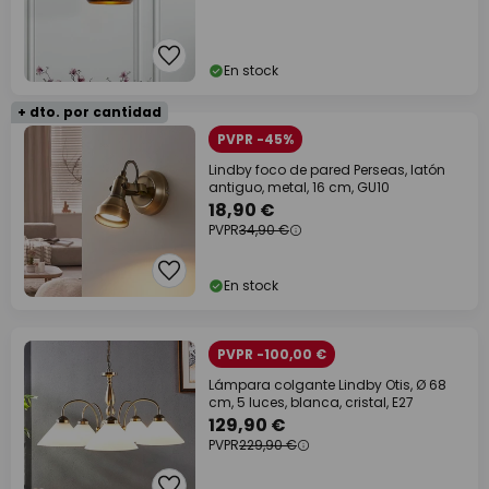
En stock
+ dto. por cantidad
PVPR -45%
Lindby foco de pared Perseas, latón
antiguo, metal, 16 cm, GU10
18,90 €
PVPR
34,90 €
En stock
PVPR -100,00 €
Lámpara colgante Lindby Otis, Ø 68
cm, 5 luces, blanca, cristal, E27
129,90 €
PVPR
229,90 €