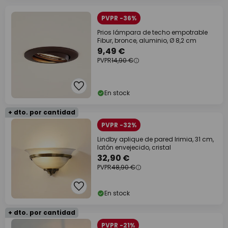
PVPR -36%
Prios lámpara de techo empotrable
Fibur, bronce, aluminio, Ø 8,2 cm
9,49 €
PVPR
14,90 €
En stock
+ dto. por cantidad
PVPR -32%
Lindby aplique de pared Irimia, 31 cm,
latón envejecido, cristal
32,90 €
PVPR
48,90 €
En stock
+ dto. por cantidad
PVPR -21%