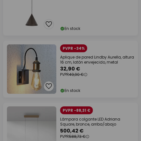
En stock
PVPR -34%
Aplique de pared Lindby Aurella, altura
16 cm, latón envejecido, metal
32,90 €
PVPR
49,90 €
En stock
PVPR -88,31 €
Lámpara colgante LED Adriana
Square, bronce, arriba/abajo
500,42 €
PVPR
588,73 €