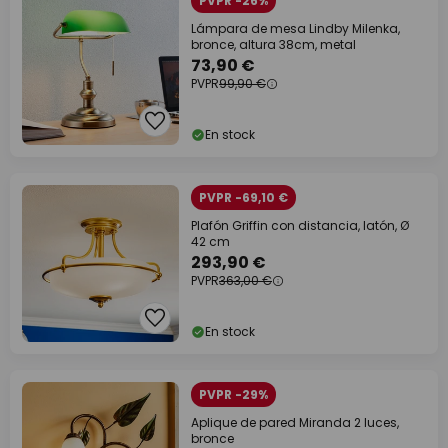
PVPR -26%
Lámpara de mesa Lindby Milenka,
bronce, altura 38cm, metal
73,90 €
PVPR
99,90 €
En stock
PVPR -69,10 €
Plafón Griffin con distancia, latón, Ø
42 cm
293,90 €
PVPR
363,00 €
En stock
PVPR -29%
Aplique de pared Miranda 2 luces,
bronce