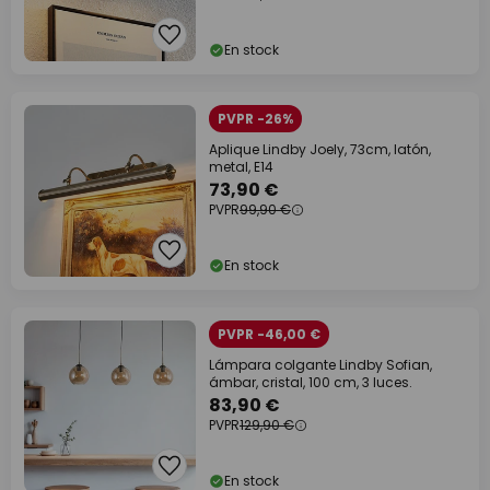
En stock
PVPR -26%
Aplique Lindby Joely, 73cm, latón,
metal, E14
73,90 €
PVPR
99,90 €
En stock
PVPR -46,00 €
Lámpara colgante Lindby Sofian,
ámbar, cristal, 100 cm, 3 luces.
83,90 €
PVPR
129,90 €
En stock