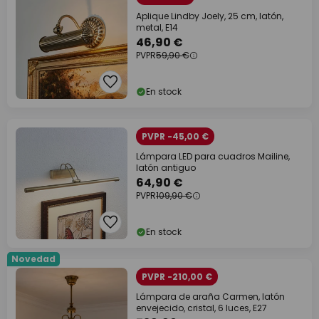
Aplique Lindby Joely, 25 cm, latón,
metal, E14
46,90 €
PVPR
59,90 €
En stock
PVPR -45,00 €
Lámpara LED para cuadros Mailine,
latón antiguo
64,90 €
PVPR
109,90 €
En stock
Novedad
PVPR -210,00 €
Lámpara de araña Carmen, latón
envejecido, cristal, 6 luces, E27