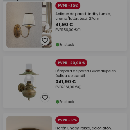
PVPR -30%
Aplique de pared Lindby Lumiel,
crema/latón, textil, 27cm
41,90 €
PVPR
59,90 €
En stock
PVPR -20,00 €
Lámpara de pared Guadalupe en
óptica de candil
341,90 €
PVPR
361,90 €
En stock
PVPR -17%
Plafón Lindby Pakka, color latón,