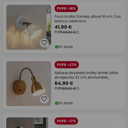
PVPR -16%
Foco Lindby Sanrike, altura 16 cm, 1 luz,
blanco, cerámica
41,90 €
PVPR
49,90 €
En stock
PVPR -27%
Aplique de pared Lindby Amrei, latón
envejecido, 42 cm, enchufable,
atenuable
64,90 €
PVPR
89,90 €
En stock
PVPR -17%