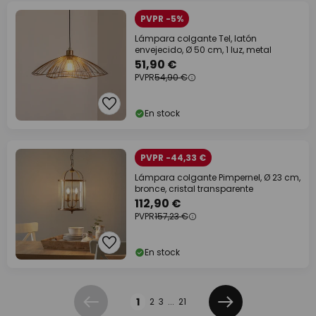
PVPR -5%
Lámpara colgante Tel, latón
envejecido, Ø 50 cm, 1 luz, metal
51,90 €
PVPR
54,90 €
En stock
PVPR -44,33 €
Lámpara colgante Pimpernel, Ø 23 cm,
bronce, cristal transparente
112,90 €
PVPR
157,23 €
En stock
Página
1
2
3
...
21
Anterior
Siguiente