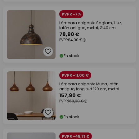
PVPR -7%
Lámpara colgante Saglam, 1 luz,
latón antiguo, metal, Ø 40 cm
78,90 €
PVPR
84,90 €
En stock
PVPR -11,00 €
Lámpara colgante Muba, latón
antiguo, longitud 120 cm, metal
157,90 €
PVPR
168,90 €
En stock
PVPR -45,71 €