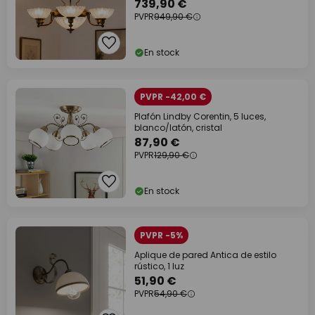
739,90 €
PVPR
949,90 €
En stock
PVPR -42,00 €
Plafón Lindby Corentin, 5 luces,
blanco/latón, cristal
87,90 €
PVPR
129,90 €
En stock
PVPR -5%
Aplique de pared Antica de estilo
rústico, 1 luz
51,90 €
PVPR
54,90 €