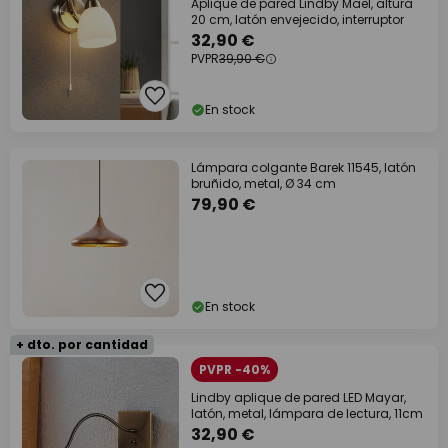
Aplique de pared Lindby Mael, altura
20 cm, latón envejecido, interruptor
32,90 €
PVPR
39,90 €
En stock
Lámpara colgante Barek 11545, latón
bruñido, metal, Ø 34 cm
79,90 €
En stock
+ dto. por cantidad
PVPR -40%
Lindby aplique de pared LED Mayar,
latón, metal, lámpara de lectura, 11cm
32,90 €