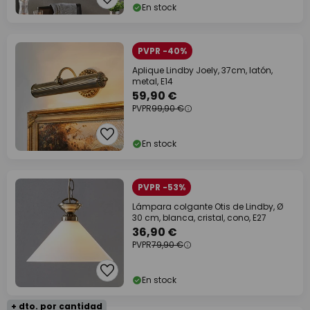
En stock
PVPR -40%
Aplique Lindby Joely, 37cm, latón,
metal, E14
59,90 €
PVPR
99,90 €
En stock
PVPR -53%
Lámpara colgante Otis de Lindby, Ø
30 cm, blanca, cristal, cono, E27
36,90 €
PVPR
79,90 €
En stock
+ dto. por cantidad