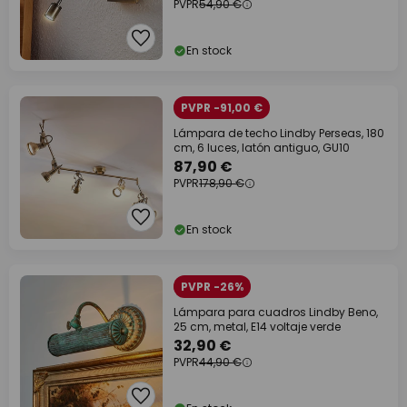
PVPR
54,90 €
En stock
PVPR -91,00 €
Lámpara de techo Lindby Perseas, 180
cm, 6 luces, latón antiguo, GU10
87,90 €
PVPR
178,90 €
En stock
PVPR -26%
Lámpara para cuadros Lindby Beno,
25 cm, metal, E14 voltaje verde
32,90 €
PVPR
44,90 €