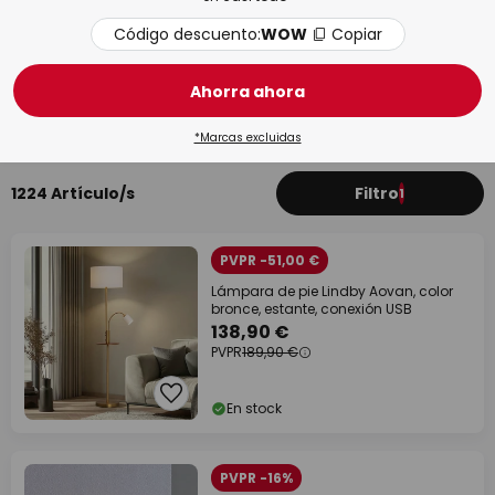
Código descuento:
WOW
Copiar
Ahorra ahora
Baño
Saló
*Marcas excluidas
1224 Artículo/s
Filtro
1
PVPR -51,00 €
Lámpara de pie Lindby Aovan, color
bronce, estante, conexión USB
138,90 €
PVPR
189,90 €
En stock
PVPR -16%