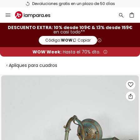
Devoluciones gratis en un plazo de 50 días
Ir
al
contenido
ar
DESCUENTO EXTRA: 10% desde 109€ & 13% desde 159€
en casi todo**
Código:
WOW
Copiar
WOW Week:
Hasta el 70% dto.
Apliques para cuadros
Saltar
al
final
de
la
galería
de
imágenes