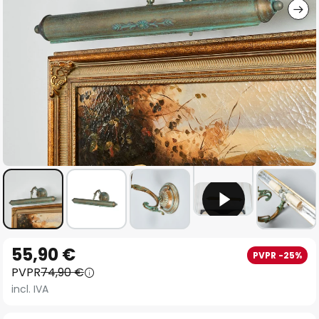
Saltar
55,90 €
PVPR -25%
al
PVPR
74,90 €
comienzo
incl. IVA
de
la