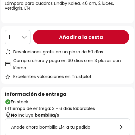
Lámpara para cuadros Lindby Kalea, 46 cm, 2 luces,
galería
verdigris, E14
de
imágenes
Añadir a la cesta
1
Devoluciones gratis en un plazo de 50 días
Compra ahora y paga en 30 días o en 3 plazos con
Klarna
Excelentes valoraciones en Trustpilot
Información de entrega
En stock
Tiempo de entrega: 3 - 6 días laborables
No
incluye
bombilla/s
Añade ahora bombilla E14 a tu pedido