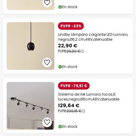
En stock
PVPR -23%
Lindby lámpara colgante LED Lumaro,
negro,Ø6,2 cm,48V,atenuable
22,90 €
PVPR
29,90 €
En stock
PVPR -79,51 €
Sistema de riel Lumaro, focos,5
luces,negro,Ø6cm,48V,atenuable
129,64 €
PVPR
209,15 €
En stock