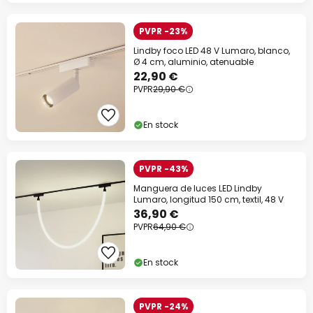
PVPR -23%
Lindby foco LED 48 V Lumaro, blanco,
Ø 4 cm, aluminio, atenuable
22,90 €
PVPR
29,90 €
En stock
PVPR -43%
Manguera de luces LED Lindby
Lumaro, longitud 150 cm, textil, 48 V
36,90 €
PVPR
64,90 €
En stock
PVPR -24%