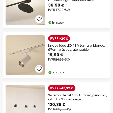
atenuable
36,90 €
PVPR
47,90 €
En stock
PVPR -20%
Lindby foco LED 48 V Lumaro, blanco,
Ø7cm, plástico, atenuable
19,90 €
PVPR
24,90 €
En stock
PVPR -48,92 €
Sistema de riel 48 V Lumaro, pendular,
cilindro, 3 luces, negro
120,38 €
PVPR
169,30 €