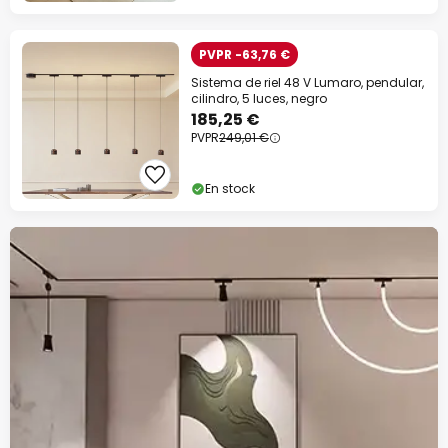
-13% EXTRA.
desde 159 €
en casi todo*
PVPR -63,76 €
Código descuento:
WOW
Copiar
Sistema de riel 48 V Lumaro, pendular,
cilindro, 5 luces, negro
185,25 €
Ahorra ahora
PVPR
249,01 €
*Marcas excluidas
En stock