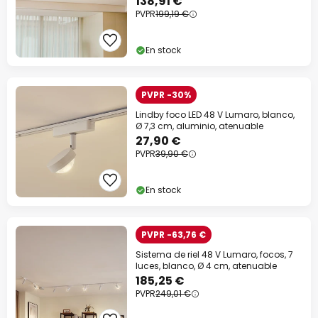
138,91 €
PVPR
199,19 €
En stock
PVPR -30%
Lindby foco LED 48 V Lumaro, blanco,
Ø 7,3 cm, aluminio, atenuable
27,90 €
PVPR
39,90 €
En stock
PVPR -63,76 €
Sistema de riel 48 V Lumaro, focos, 7
luces, blanco, Ø 4 cm, atenuable
185,25 €
PVPR
249,01 €