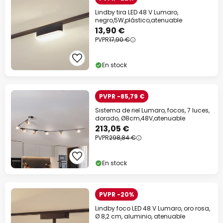
Lindby tira LED 48 V Lumaro,
negro,5W,plástico,atenuable
13,90 €
PVPR
17,90 €
En stock
PVPR -85,79 €
Sistema de riel Lumaro, focos, 7 luces,
dorado, Ø8cm,48V,atenuable
213,05 €
PVPR
298,84 €
En stock
PVPR -20%
Lindby foco LED 48 V Lumaro, oro rosa,
Ø 8,2 cm, aluminio, atenuable