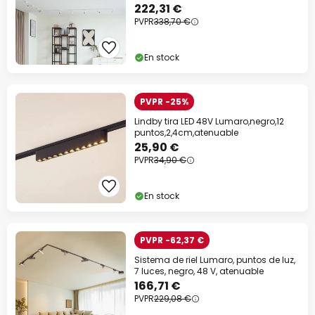
222,31 €
PVPR
338,70 €
En stock
PVPR -25%
Lindby tira LED 48V Lumaro,negro,12
puntos,2,4cm,atenuable
25,90 €
PVPR
34,90 €
En stock
PVPR -62,37 €
Sistema de riel Lumaro, puntos de luz,
7 luces, negro, 48 V, atenuable
166,71 €
PVPR
229,08 €