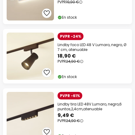
PVPR
19,90 €
En stock
PVPR -24%
Lindby foco LED 48 V Lumaro, negro, Ø
7 cm, atenuable
18,90 €
PVPR
24,90 €
En stock
PVPR -61%
Lindby tira LED 48V Lumaro, negro,6
puntos,2,4cm,atenuable
9,49 €
PVPR
24,90 €