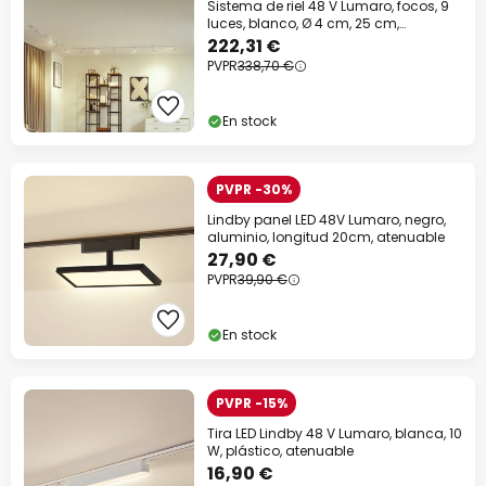
Sistema de riel 48 V Lumaro, focos, 9
luces, blanco, Ø 4 cm, 25 cm,
atenuable
222,31 €
PVPR
338,70 €
En stock
PVPR -30%
Lindby panel LED 48V Lumaro, negro,
aluminio, longitud 20cm, atenuable
27,90 €
PVPR
39,90 €
En stock
PVPR -15%
Tira LED Lindby 48 V Lumaro, blanca, 10
W, plástico, atenuable
16,90 €