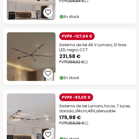
PVPR
298,84 €
En stock
PVPR -127,04 €
Sistema de riel 48 V Lumaro, 10 tiras
LED, negro, CCT
231,58 €
PVPR
358,62 €
En stock
PVPR -83,00 €
Sistema de riel Lumaro, focos, 7 luces,
dorado, Ø4cm,48V,atenuable
175,98 €
PVPR
258,98 €
En stock