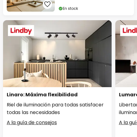
En stock
Linaro: Máxima flexibilidad
Lumaro
Riel de iluminación para todas satisfacer
Liberta
todas las necesidades
ilumina
A la guía de consejos
A la gu