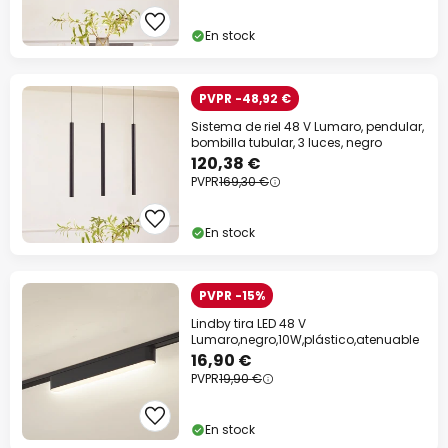
En stock
PVPR -48,92 €
Sistema de riel 48 V Lumaro, pendular,
bombilla tubular, 3 luces, negro
120,38 €
PVPR
169,30 €
En stock
PVPR -15%
Lindby tira LED 48 V
Lumaro,negro,10W,plástico,atenuable
16,90 €
PVPR
19,90 €
En stock