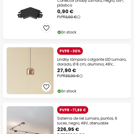
Conector Lindby Lumaro, negro, 135°,
plástico
0,90 €
PVPR
3,90 €
En stock
PVPR -30%
Lindby lámpara colgante LED Lumaro,
dorado, Ø 8 cm, aluminio, 48V,
atenuable
27,90 €
PVPR
39,90 €
En stock
PVPR -71,89 €
Sistema de riel Lumaro, puntos, 6
luces, negro, 48V, atenuable
226,95 €