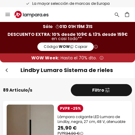
Devoluciones gratis en un plazo de 50 días
Ir
al
contenido
ar
Sólo
01D 01H 19M 29S
DESCUENTO EXTRA: 10% desde 109€ & 13% desde 159€
en casi todo**
Código:
WOW
Copiar
WOW Week:
Hasta el 70% dto.
Lindby Lumaro Sistema de rieles
89 Artículo/s
Filtro
PVPR -25%
Lámpara colgante LED Lumaro de
Lindby, negra, 27 cm, 48 V, atenuable
25,90 €
PVPR
34,90 €