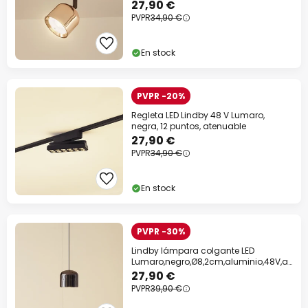
27,90 €
PVPR
34,90 €
En stock
PVPR -20%
Regleta LED Lindby 48 V Lumaro,
negra, 12 puntos, atenuable
27,90 €
PVPR
34,90 €
En stock
PVPR -30%
Lindby lámpara colgante LED
Lumaro,negro,Ø8,2cm,aluminio,48V,at
enuable
27,90 €
PVPR
39,90 €