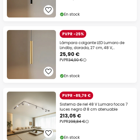
En stock
Cer
PVPR -25%
Lámpara colgante LED Lumaro de
Lindby, dorada, 27 cm, 48 V,
atenuable
25,90 €
PVPR
34,90 €
En stock
PVPR -85,79 €
Sistema de riel 48 V Lumaro focos 7
luces negro Ø 8 cm atenuable
Descuento extra
213,05 €
PVPR
298,84 €
-10% EXTRA
desde 109 €
En stock