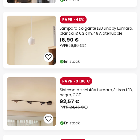
PVPR -43%
Lámpara colgante LED Lindby Lumaro,
blanca, Ø 6,2 cm, 48V, atenuable
16,90 €
PVPR
29,90 €
En stock
PVPR -31,88 €
Sistema de riel 48V Lumaro, 3 tiras LED,
negro, CCT
92,57 €
PVPR
124,45 €
En stock