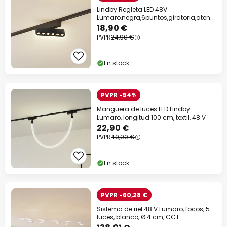
Lindby Regleta LED 48V
Lumaro,negra,6puntos,giratoria,atenu
able
18,90 €
PVPR
24,90 €
En stock
PVPR -54%
Manguera de luces LED Lindby
Lumaro, longitud 100 cm, textil, 48 V
22,90 €
PVPR
49,90 €
En stock
PVPR -60,28 €
Sistema de riel 48 V Lumaro, focos, 5
luces, blanco, Ø 4 cm, CCT