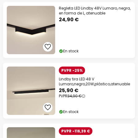
Regleta LED Lindby 48V Lumaro, negra,
en forma de L, atenuable
24,90 €
En stock
PVPR -25%
Lindby tira LED 48 V
Lumaro,negro,20W,plástico,atenuable
25,90 €
PVPR
34,90 €
En stock
PVPR -116,39 €