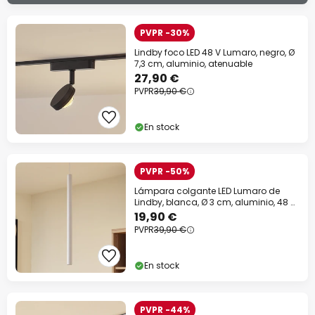
PVPR -30%
Lindby foco LED 48 V Lumaro, negro, Ø
7,3 cm, aluminio, atenuable
27,90 €
PVPR
39,90 €
En stock
PVPR -50%
Lámpara colgante LED Lumaro de
Lindby, blanca, Ø 3 cm, aluminio, 48 V,
atenuable
19,90 €
PVPR
39,90 €
En stock
PVPR -44%