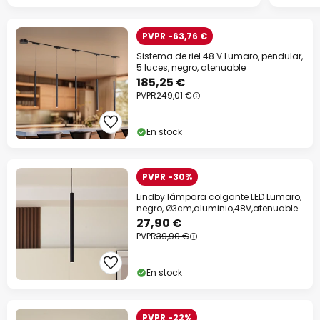
PVPR -63,76 €
Sistema de riel 48 V Lumaro, pendular,
5 luces, negro, atenuable
185,25 €
PVPR
249,01 €
En stock
PVPR -30%
Lindby lámpara colgante LED Lumaro,
negro, Ø3cm,aluminio,48V,atenuable
27,90 €
PVPR
39,90 €
En stock
PVPR -22%