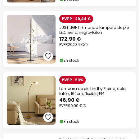
PVPR -29,44 €
JUST LIGHT. Emanda lámpara de pie
LED, hierro, negro-latón
172,90 €
PVPR
202,34 €
En stock
PVPR -53%
Lámpara de pie Lindby Elaina, color
latón, 162cm, flexible, E14
46,90 €
PVPR
99,90 €
En stock