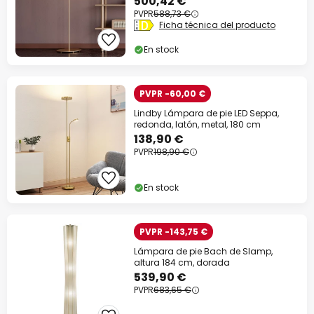
500,42 €
PVPR
588,73 €
Ficha técnica del producto
En stock
PVPR -60,00 €
Lindby Lámpara de pie LED Seppa,
redonda, latón, metal, 180 cm
138,90 €
PVPR
198,90 €
En stock
PVPR -143,75 €
Lámpara de pie Bach de Slamp,
altura 184 cm, dorada
539,90 €
PVPR
683,65 €