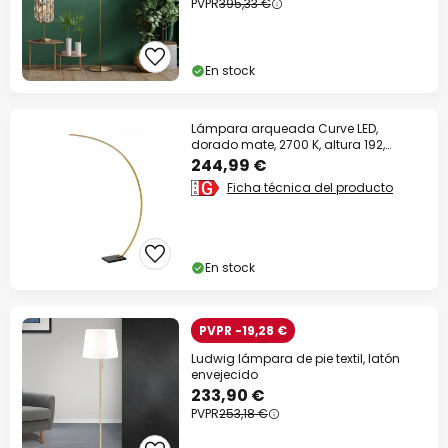
PVPR
395,33 €
En stock
Lámpara arqueada Curve LED,
dorado mate, 2700 K, altura 192,
atenuable
244,99 €
Ficha técnica del producto
En stock
PVPR -19,28 €
Ludwig lámpara de pie textil, latón
envejecido
233,90 €
PVPR
253,18 €