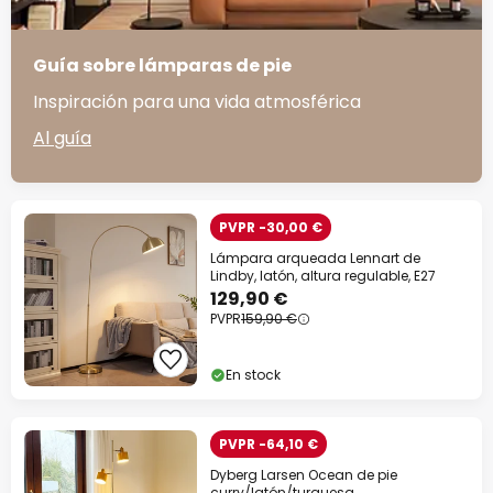
Guía sobre lámparas de pie
Inspiración para una vida atmosférica
Al guía
PVPR -30,00 €
Lámpara arqueada Lennart de
Lindby, latón, altura regulable, E27
129,90 €
PVPR
159,90 €
En stock
PVPR -64,10 €
Dyberg Larsen Ocean de pie
curry/latón/turquesa