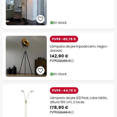
En stock
PVPR -80,78 €
Lámpara de pie trípode Lenn, negro-
dorado
142,90 €
PVPR
223,68 €
En stock
PVPR -44,78 €
Lámpara de pie LED Pool, color latón,
altura 160 cm, 2 luces.
178,90 €
PVPR
223,68 €