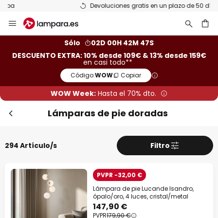
Devoluciones gratis en un plazo de 50 días
Ir
Cer
al
contenido
ar
Sólo
02D 00H 42M 46S
DESCUENTO EXTRA: 10% desde 109€ & 13% desde 159€
en casi todo**
Código:
WOW
Copiar
WOW Week:
Hasta el 70% dto.
Lámparas de pie doradas
294 Artículo/s
Filtro
Descuento extra
-10% EXTRA
desde 109 €
PVPR -32,00 €
Lámpara de pie Lucande Isandro,
-13% EXTRA.
desde 159 €
ópalo/oro, 4 luces, cristal/metal
147,90 €
PVPR
179,90 €
en casi todo*