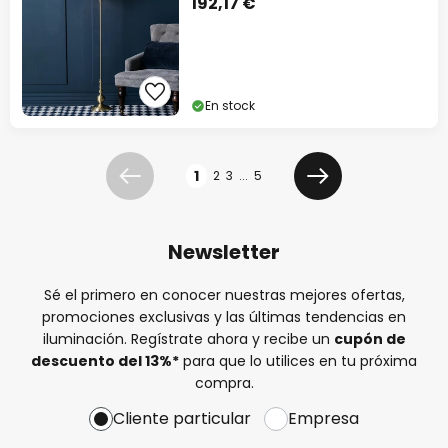
192,17 €
En stock
Página
1
2
3
...
5
Anterior
Siguiente
Newsletter
Sé el primero en conocer nuestras mejores ofertas,
promociones exclusivas y las últimas tendencias en
iluminación. Regístrate ahora y recibe un
cupón de
descuento del
13%
*
para que lo utilices en tu próxima
compra.
Cliente particular
Empresa