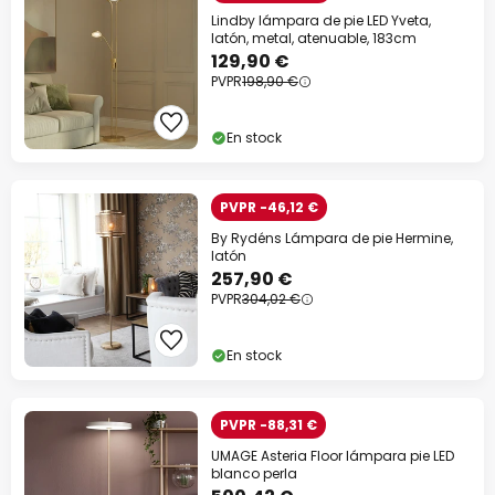
Lindby lámpara de pie LED Yveta,
latón, metal, atenuable, 183cm
129,90 €
PVPR
198,90 €
En stock
PVPR -46,12 €
By Rydéns Lámpara de pie Hermine,
latón
257,90 €
PVPR
304,02 €
En stock
PVPR -88,31 €
UMAGE Asteria Floor lámpara pie LED
blanco perla