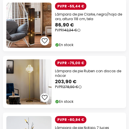
PVPR -55,44 €
Lámpara de pie Clarke, negro/hoja de
oro, altura 118 cm, tela
86,90 €
PVPR
142,34 €
En stock
PVPR -75,00 €
Lámpara de pie Ruben con discos de
nácar
203,90 €
PVPR
278,90 €
En stock
PVPR -80,94 €
Lámpara de pie Notaio, 7 luces