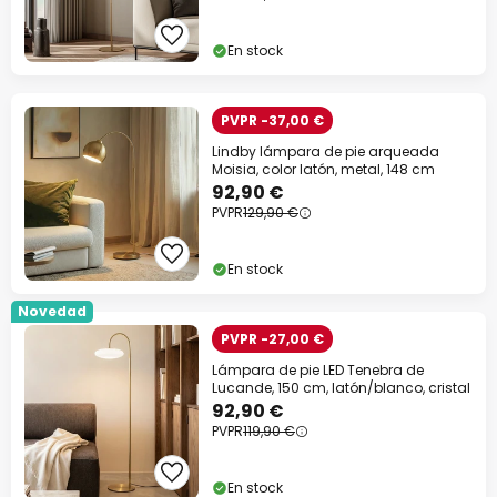
Código descuento:
WOW
Copiar
En stock
Ahorra ahora
PVPR -37,00 €
*Marcas excluidas
Lindby lámpara de pie arqueada
Moisia, color latón, metal, 148 cm
92,90 €
PVPR
129,90 €
En stock
Novedad
PVPR -27,00 €
Lámpara de pie LED Tenebra de
Lucande, 150 cm, latón/blanco, cristal
92,90 €
PVPR
119,90 €
En stock