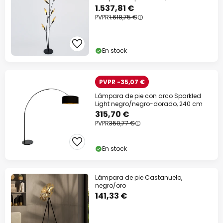
1.537,81 €
PVPR
1.618,75 €
En stock
PVPR -35,07 €
Lámpara de pie con arco Sparkled
Light negro/negro-dorado, 240 cm
315,70 €
PVPR
350,77 €
En stock
Lámpara de pie Castanuelo,
negro/oro
141,33 €