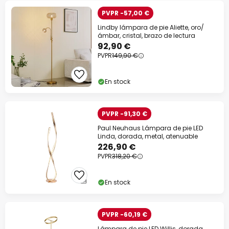
PVPR -57,00 €
Lindby lámpara de pie Aliette, oro/
ámbar, cristal, brazo de lectura
92,90 €
PVPR
149,90 €
En stock
PVPR -91,30 €
Paul Neuhaus Lámpara de pie LED
Linda, dorada, metal, atenuable
226,90 €
PVPR
318,20 €
En stock
PVPR -60,19 €
Lámpara de pie LED Willis, dorada,