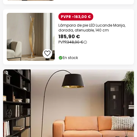
PVPR -163,00 €
Lámpara de pie LED Lucande Marija,
dorada, atenuable, 140 cm
185,90 €
PVPR
348,90 €
En stock