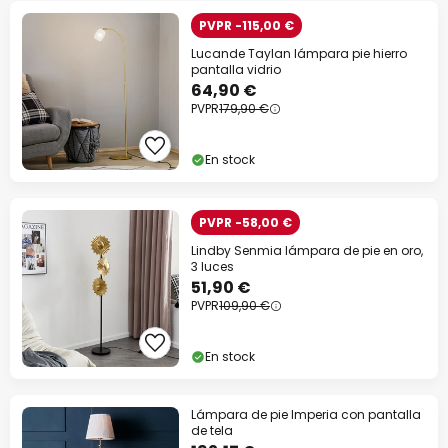
PVPR -115,00 €
Lucande Taylan lámpara pie hierro
pantalla vidrio
64,90 €
PVPR
179,90 €
En stock
PVPR -58,00 €
Lindby Senmia lámpara de pie en oro,
3 luces
51,90 €
PVPR
109,90 €
En stock
Lámpara de pie Imperia con pantalla
de tela