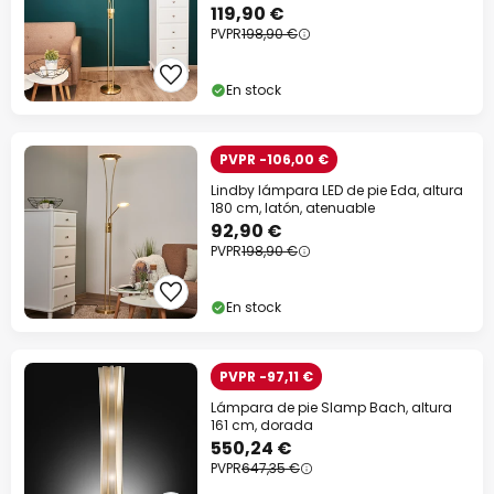
119,90 €
PVPR
198,90 €
En stock
PVPR -106,00 €
Lindby lámpara LED de pie Eda, altura
180 cm, latón, atenuable
92,90 €
PVPR
198,90 €
En stock
PVPR -97,11 €
Lámpara de pie Slamp Bach, altura
161 cm, dorada
550,24 €
PVPR
647,35 €