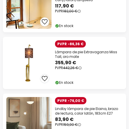
117,90 €
PVPR
182,00 €
En stock
PVPR -86,36 €
Lámpara de pie Extravaganza Miss
Tall, oro mate
355,90 €
PVPR
442,26 €
En stock
PVPR -76,00 €
Lindby lámpara de pie Elaina, brazo
de lectura, color latón, 183cm E27
83,90 €
PVPR
159,90 €