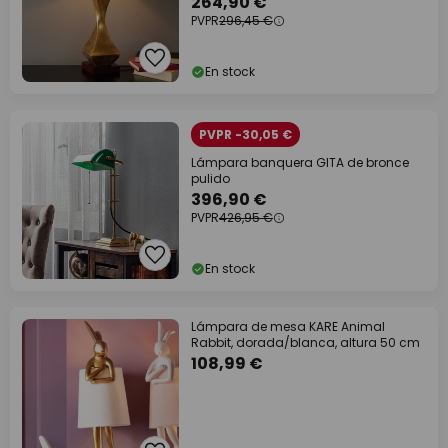
264,90 €
PVPR
296,45 €
En stock
PVPR -30,05 €
Lámpara banquera GITA de bronce
pulido
396,90 €
PVPR
426,95 €
En stock
Lámpara de mesa KARE Animal
Rabbit, dorada/blanca, altura 50 cm
108,99 €