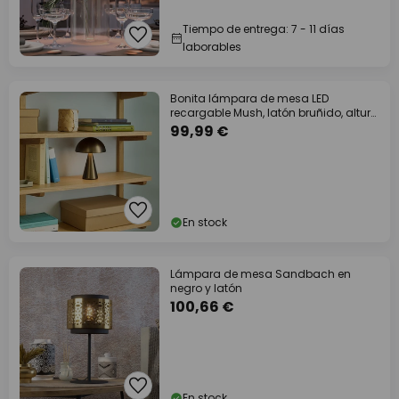
Tiempo de entrega: 7 - 11 días
laborables
Bonita lámpara de mesa LED
recargable Mush, latón bruñido, altura
20 cm
99,99 €
En stock
Lámpara de mesa Sandbach en
negro y latón
100,66 €
En stock