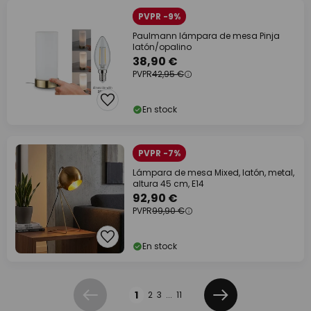
PVPR -9%
Paulmann lámpara de mesa Pinja
latón/opalino
38,90 €
PVPR
42,95 €
En stock
PVPR -7%
Lámpara de mesa Mixed, latón, metal,
altura 45 cm, E14
92,90 €
PVPR
99,90 €
En stock
Página
1
2
3
...
11
Anterior
Siguiente