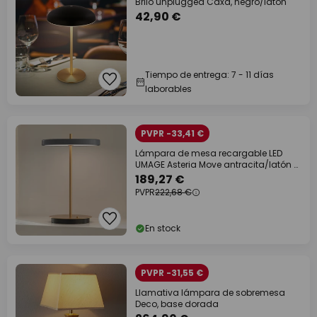
Brilo unplugged Caxa, negro/latón
42,90 €
Tiempo de entrega: 7 - 11 días
laborables
PVPR -33,41 €
Lámpara de mesa recargable LED
UMAGE Asteria Move antracita/latón 31
cm
189,27 €
PVPR
222,68 €
En stock
PVPR -31,55 €
Llamativa lámpara de sobremesa
Deco, base dorada