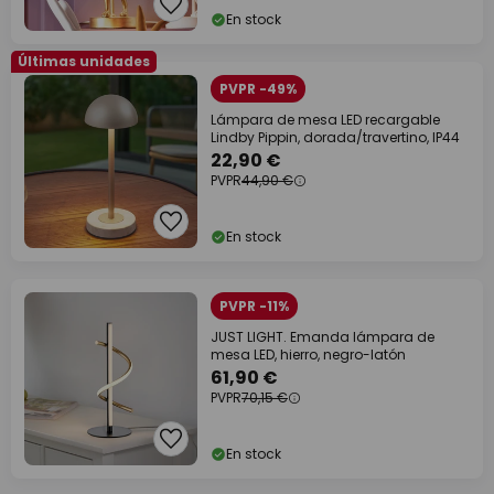
En stock
Últimas unidades
PVPR -49%
Lámpara de mesa LED recargable
Lindby Pippin, dorada/travertino, IP44
22,90 €
PVPR
44,90 €
En stock
PVPR -11%
JUST LIGHT. Emanda lámpara de
mesa LED, hierro, negro-latón
61,90 €
PVPR
70,15 €
En stock