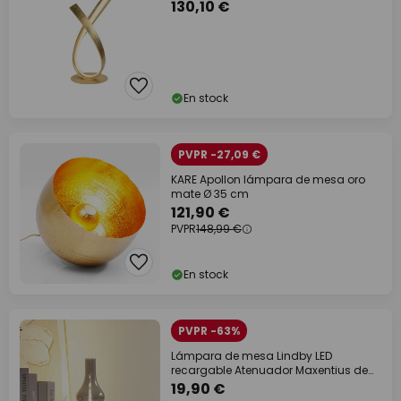
130,10 €
En stock
PVPR -27,09 €
KARE Apollon lámpara de mesa oro
mate Ø 35 cm
121,90 €
PVPR
148,99 €
En stock
PVPR -63%
Lámpara de mesa Lindby LED
recargable Atenuador Maxentius de
cristal dorado
19,90 €