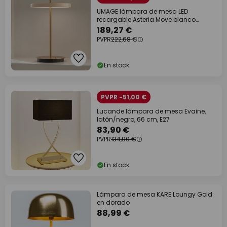
UMAGE lámpara de mesa LED
recargable Asteria Move blanco
perla/latón 31cm
189,27 €
PVPR
222,68 €
En stock
PVPR -51,00 €
Lucande lámpara de mesa Evaine,
latón/negro, 66 cm, E27
83,90 €
PVPR
134,90 €
En stock
Lámpara de mesa KARE Loungy Gold
en dorado
88,99 €