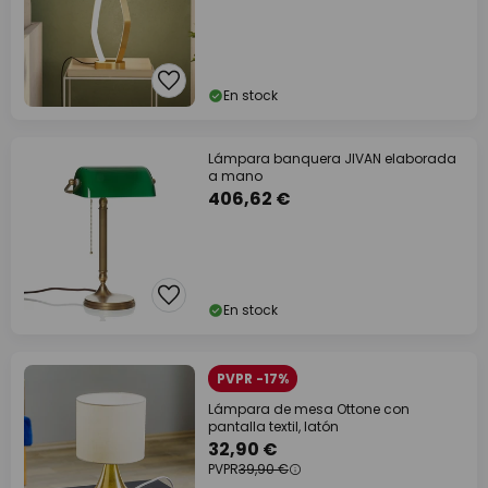
En stock
Lámpara banquera JIVAN elaborada
a mano
406,62 €
En stock
PVPR -17%
Lámpara de mesa Ottone con
pantalla textil, latón
32,90 €
PVPR
39,90 €