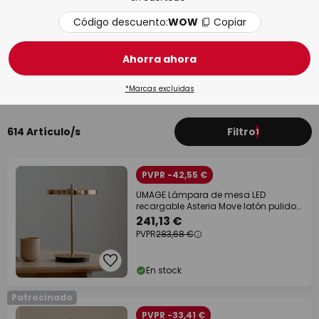
Código descuento:
WOW
Copiar
Ahorra ahora
Dormitorio
Saló
*Marcas excluidas
614 Artículo/s
Filtro
1
PVPR -42,55 €
UMAGE Lámpara de mesa LED
recargable Asteria Move latón pulido
31 cm
241,13 €
PVPR
283,68 €
En stock
Patrocinado
PVPR -33,41 €