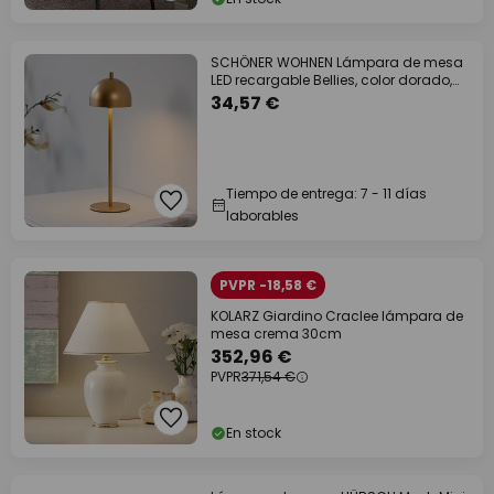
SCHÖNER WOHNEN Lámpara de mesa
LED recargable Bellies, color dorado,
IP54
34,57 €
Tiempo de entrega: 7 - 11 días
laborables
PVPR -18,58 €
KOLARZ Giardino Craclee lámpara de
mesa crema 30cm
352,96 €
PVPR
371,54 €
En stock