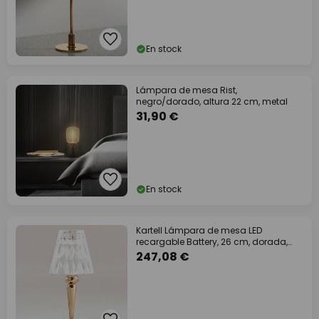
En stock
Lámpara de mesa Rist,
negro/dorado, altura 22 cm, metal
31,90 €
En stock
Kartell Lámpara de mesa LED
recargable Battery, 26 cm, dorada,
IP54
247,08 €