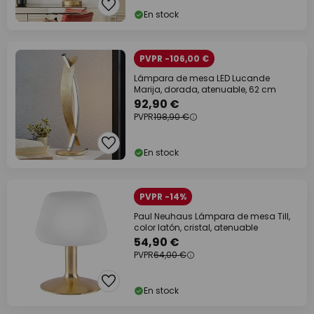
En stock
PVPR -106,00 €
Lámpara de mesa LED Lucande
Marija, dorada, atenuable, 62 cm
92,90 €
PVPR
198,90 €
En stock
PVPR -14%
Paul Neuhaus Lámpara de mesa Till,
color latón, cristal, atenuable
54,90 €
PVPR
64,00 €
En stock