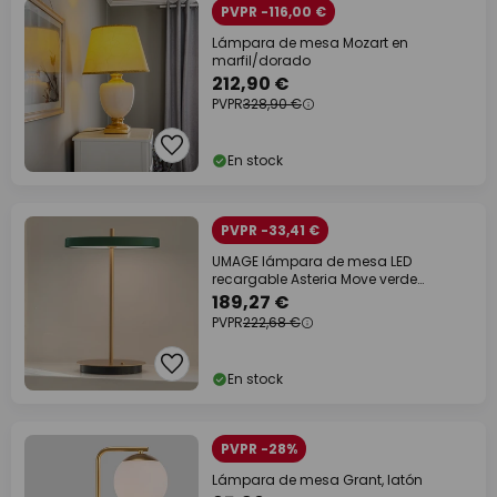
PVPR -116,00 €
Lámpara de mesa Mozart en
marfil/dorado
212,90 €
PVPR
328,90 €
En stock
PVPR -33,41 €
UMAGE lámpara de mesa LED
recargable Asteria Move verde
bosque/latón 31cm
189,27 €
PVPR
222,68 €
En stock
PVPR -28%
Lámpara de mesa Grant, latón