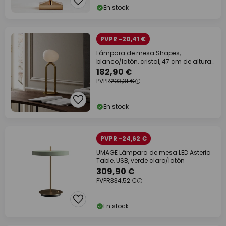
En stock
PVPR -20,41 €
Lámpara de mesa Shapes,
blanco/latón, cristal, 47 cm de altura,
E27
182,90 €
PVPR
203,31 €
En stock
PVPR -24,62 €
UMAGE Lámpara de mesa LED Asteria
Table, USB, verde claro/latón
309,90 €
PVPR
334,52 €
En stock