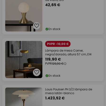
42,65 €
En stock
PVPR -10,00 €
Lámpara de mesa Corner,
negro/dorado, altura 57 cm, E14
119,90 €
PVPR
129,90 €
En stock
Louis Poulsen PH 3/2 lámpara de
mesa latón-blanco
1.423,52 €