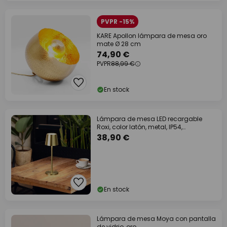
PVPR -15%
KARE Apollon lámpara de mesa oro
mate Ø 28 cm
74,90 €
PVPR
88,99 €
En stock
Lámpara de mesa LED recargable
Roxi, color latón, metal, IP54,
atenuador
38,90 €
En stock
Lámpara de mesa Moya con pantalla
de vidrio, oro