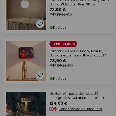
Lámpara de mesa Rico, cristal/metal,
dorado/blanco, altura 36 cm
73,90 €
PVPR
89,90 €
En stock
PVPR -31,00 €
Lámpara de mesa Lindby Marula,
dorada, estampado floral, textil, E27
78,90 €
PVPR
109,90 €
En stock
Maytoni Lámpara de mesa LED
recargable AI Collaboration, cristal,
oro
124,63 €
Ficha técnica del producto