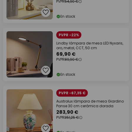
PVPR
54,90 €
En stock
PVPR -22%
Lindby lámpara de mesa LED Nyxaris,
oro, metal, CCT, 50 cm
69,90 €
PVPR
89,90 €
En stock
PVPR -67,35 €
Austrolux lámpara de mesa Giardino
Panse 30 cm cerámica dorada
283,90 €
PVPR
351,25 €