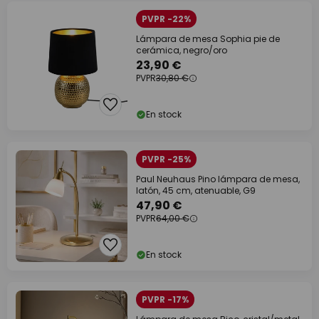
PVPR -22%
Lámpara de mesa Sophia pie de
cerámica, negro/oro
23,90 €
PVPR
30,80 €
En stock
PVPR -25%
Paul Neuhaus Pino lámpara de mesa,
latón, 45 cm, atenuable, G9
47,90 €
PVPR
64,00 €
En stock
PVPR -17%