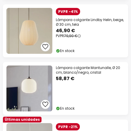
PVPR -41%
Lámpara colgante Lindby Helin, beige,
Ø 30 cm, tela
46,90 €
PVPR
79,90 €
En stock
Lámpara colgante Mantunalle, Ø 20
cm, blanco/negro, cristal
58,87 €
En stock
Últimas unidades
PVPR -21%