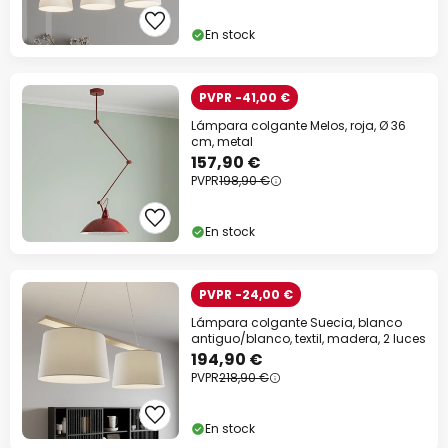
En stock
PVPR -41,00 €
Lámpara colgante Melos, roja, Ø 36
cm, metal
157,90 €
PVPR
198,90 €
En stock
PVPR -24,00 €
Lámpara colgante Suecia, blanco
antiguo/blanco, textil, madera, 2 luces
194,90 €
PVPR
218,90 €
En stock