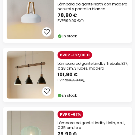
Lámpara colgante North con madera
natural y pantalla blanca
78,90 €
PVPR
99,90 €
En stock
PVPR -137,00 €
Lámpara colgante Lindby Trebale, E27,
Ø 28 cm, 3 luces, madera
101,90 €
PVPR
238,90 €
En stock
PVPR -67%
Lámpara colgante Lindby Helin, azul,
Ø 35 cm, tela
25,90 €