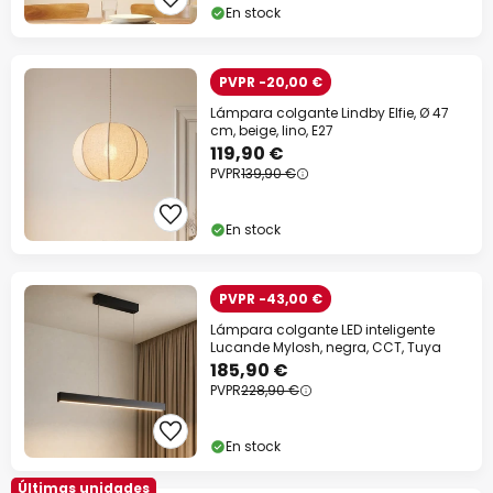
En stock
PVPR -20,00 €
Lámpara colgante Lindby Elfie, Ø 47
cm, beige, lino, E27
119,90 €
PVPR
139,90 €
En stock
PVPR -43,00 €
Lámpara colgante LED inteligente
Lucande Mylosh, negra, CCT, Tuya
185,90 €
PVPR
228,90 €
En stock
Últimas unidades