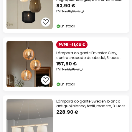
83,90 €
PVPR
208,90 €
En stock
PVPR -61,00 €
Lámpara colgante Envostar Clay,
contrachapado de abedul, 3 luces
redondas
157,90 €
PVPR
218,90 €
En stock
Lámpara colgante Sweden, blanco
antiguo/blanco, textil, madera, 3 luces
228,90 €