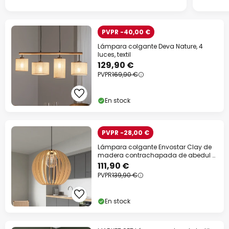
PVPR -40,00 €
Lámpara colgante Deva Nature, 4
luces, textil
129,90 €
PVPR
169,90 €
En stock
PVPR -28,00 €
Lámpara colgante Envostar Clay de
madera contrachapada de abedul Ø
40 cm
111,90 €
PVPR
139,90 €
En stock