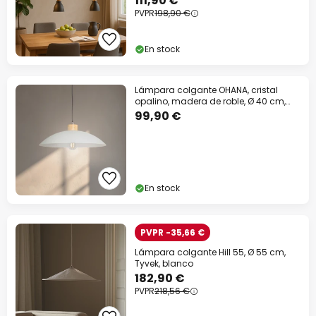
111,90 €
PVPR
198,90 €
En stock
Lámpara colgante OHANA, cristal
opalino, madera de roble, Ø 40 cm,
E27
99,90 €
En stock
PVPR -35,66 €
Lámpara colgante Hill 55, Ø 55 cm,
Tyvek, blanco
182,90 €
PVPR
218,56 €