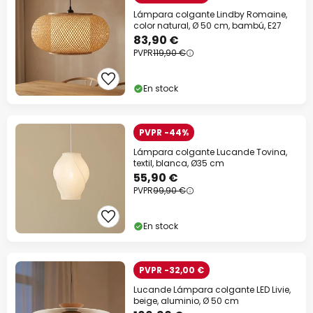
Lámpara colgante Lindby Romaine,
color natural, Ø 50 cm, bambú, E27
83,90 €
PVPR
119,90 €
En stock
PVPR -44%
Lámpara colgante Lucande Tovina,
textil, blanca, Ø35 cm
55,90 €
PVPR
99,90 €
En stock
PVPR -32,00 €
Lucande Lámpara colgante LED Livie,
beige, aluminio, Ø 50 cm