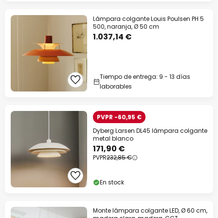
Lámpara colgante Louis Poulsen PH 5
500, naranja, Ø 50 cm
1.037,14 €
Tiempo de entrega: 9 - 13 días
laborables
PVPR -60,95 €
Dyberg Larsen DL45 lámpara colgante
metal blanco
171,90 €
PVPR
232,85 €
En stock
Monte lámpara colgante LED, Ø 60 cm,