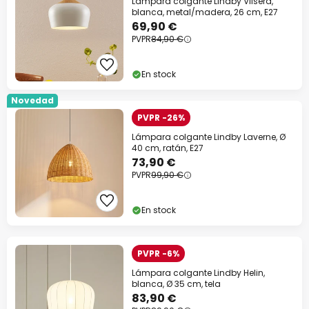
Lámpara colgante Lindby Vilsera,
blanca, metal/madera, 26 cm, E27
69,90 €
PVPR
84,90 €
En stock
Novedad
PVPR -26%
Lámpara colgante Lindby Laverne, Ø
40 cm, ratán, E27
73,90 €
PVPR
99,90 €
En stock
PVPR -6%
Lámpara colgante Lindby Helin,
blanca, Ø 35 cm, tela
83,90 €