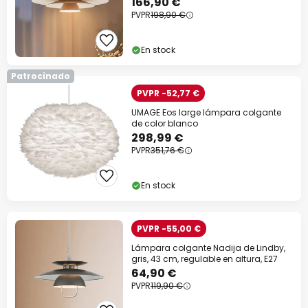
166,90 €
PVPR
198,90 €
En stock
Patrocinado
PVPR -52,77 €
UMAGE Eos large lámpara colgante
de color blanco
298,99 €
PVPR
351,76 €
En stock
PVPR -55,00 €
Lámpara colgante Nadija de Lindby,
gris, 43 cm, regulable en altura, E27
64,90 €
PVPR
119,90 €