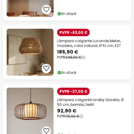
Código descuento:
WOW
Copiar
En stock
Ahorra ahora
PVPR -63,00 €
*Marcas excluidas
Lámpara colgante Lucande Melori,
madera, color natural, Ø 51 cm, E27
185,90 €
PVPR
248,90 €
En stock
PVPR -27,00 €
Lámpara colgante Lindby Davella, Ø
50 cm, bambú, textil
92,90 €
PVPR
119,90 €