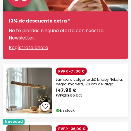
13% de descuento extra *
No te pierdas ninguna oferta con nuestra
Newsletter.
Regístrate ahora
PVPR -71,00 €
Lámpara colgante LED Lindby Nekala,
negra, madera, 120 cm de largo
147,90 €
PVPR
218,90 €
En stock
Novedad
PVPR -36,00 €