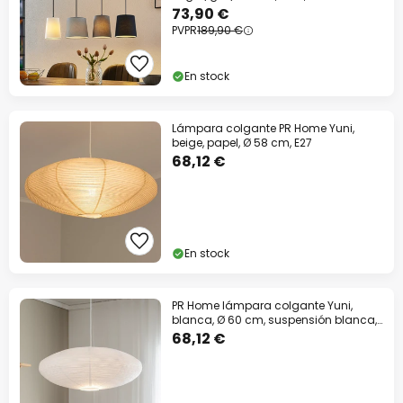
73,90 €
PVPR
189,90 €
En stock
Lámpara colgante PR Home Yuni,
beige, papel, Ø 58 cm, E27
68,12 €
En stock
PR Home lámpara colgante Yuni,
blanca, Ø 60 cm, suspensión blanca,
E14
68,12 €