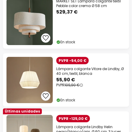
MARKET SET Lámpara colgante textil
Pebble color crema Ø 58 cm
529,37 €
En stock
PVPR -54,00 €
Lámpara colgante Vitore de Lindby, Ø
40 cm, textil, blanca
55,90 €
PVPR
109,90 €
En stock
Últimas unidades
PVPR -125,00 €
Lámpara colgante Lindby Helin
negro/blanco/gris, Ø 60 cm, 3 luces.