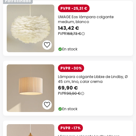
Patrocinado
PVPR -25,31 €
UMAGE Eos lámpara colgante
medium, blanco
143,42 €
PVPR
168,73 €
En stock
PVPR -30%
Lámpara colgante Libbie de Lindby, Ø
45 cm, lino, color crema
69,90 €
PVPR
99,90 €
En stock
PVPR -17%