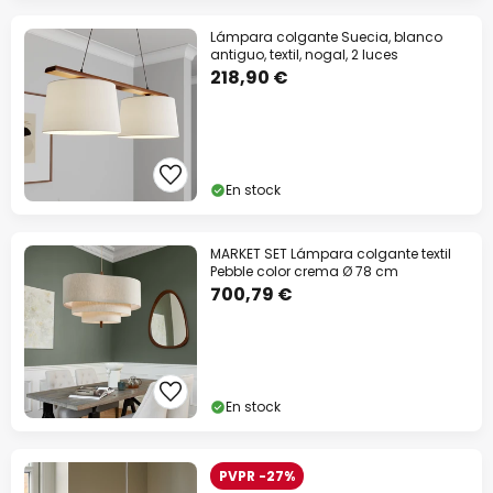
Lámpara colgante Suecia, blanco
antiguo, textil, nogal, 2 luces
218,90 €
En stock
MARKET SET Lámpara colgante textil
Pebble color crema Ø 78 cm
700,79 €
En stock
PVPR -27%