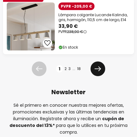
PVPR -205,00 €
Lámpara colgante Lucande Kalinda,
gris, hormigón, 110,5 cm de largo, E14
33,90 €
PVPR
238,90 €
En stock
Página
1
2
3
...
18
Anterior
Siguiente
Newsletter
Sé el primero en conocer nuestras mejores ofertas,
promociones exclusivas y las últimas tendencias en
iluminación. Regístrate ahora y recibe un
cupón de
descuento del
13%
*
para que lo utilices en tu próxima
compra.