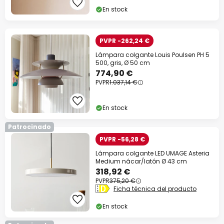
En stock
PVPR -262,24 €
Lámpara colgante Louis Poulsen PH 5
500, gris, Ø 50 cm
774,90 €
PVPR
1.037,14 €
En stock
Patrocinado
PVPR -56,28 €
Lámpara colgante LED UMAGE Asteria
Medium nácar/latón Ø 43 cm
318,92 €
PVPR
375,20 €
Ficha técnica del producto
En stock