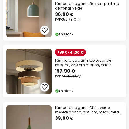
Lámpara colgante Gaston, pantalla
de metal, verde
36,90 €
PVPR
50,78 €
En stock
PVPR -41,00 €
Lámpara colgante LED Lucande
Peldano, Ø50 cm marrón/beige,
atenuable
157,90 €
PVPR
198,90 €
En stock
Lámpara colgante Chris, verde
menta/blanco, Ø 35 cm, metal, detalle
madera
39,90 €