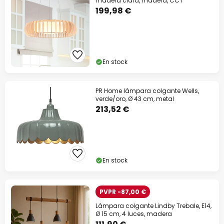
madera clara, madera, CCT
199,98 €
En stock
PR Home lámpara colgante Wells,
verde/oro, Ø 43 cm, metal
213,52 €
En stock
PVPR -87,00 €
Lámpara colgante Lindby Trebale, E14,
Ø 15 cm, 4 luces, madera