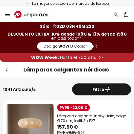
Devoluciones gratis en un plazo de 50 días
Ir
Cer
al
contenido
ar
Sólo
02D 03H 49M 20S
DESCUENTO EXTRA: 10% desde 109€ & 13% desde 159€
en casi todo**
Código:
WOW
Copiar
WOW Week:
Hasta el 70% dto.
Lámparas colgantes nórdicas
1041 Artículo/s
Filtro
Descuento extra
-10% EXTRA
desde 109 €
PVPR -22,00 €
Lámpara colgante Lindby Helin, beige,
-13% EXTRA.
desde 159 €
Ø 70 cm, textil, 3 x E27
157,90 €
PVPR
179,90 €
en casi todo*