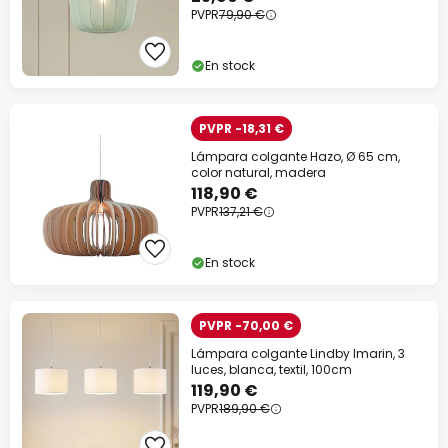
PVPR
79,90 €
En stock
PVPR -18,31 €
Lámpara colgante Hazo, Ø 65 cm,
color natural, madera
118,90 €
PVPR
137,21 €
En stock
PVPR -70,00 €
Lámpara colgante Lindby Imarin, 3
luces, blanca, textil, 100cm
119,90 €
PVPR
189,90 €