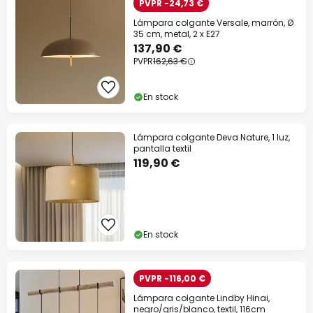
PVPR -24,73 €
Lámpara colgante Versale, marrón, Ø
35 cm, metal, 2 x E27
137,90 €
PVPR
162,63 €
En stock
Lámpara colgante Deva Nature, 1 luz,
pantalla textil
119,90 €
En stock
PVPR -116,00 €
Lámpara colgante Lindby Hinai,
negro/gris/blanco, textil, 116cm