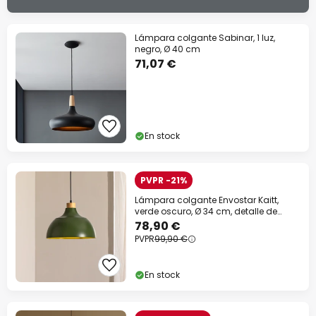
Lámpara colgante Sabinar, 1 luz,
negro, Ø 40 cm
71,07 €
En stock
PVPR -21%
Lámpara colgante Envostar Kaitt,
verde oscuro, Ø 34 cm, detalle de
madera
78,90 €
PVPR
99,90 €
En stock