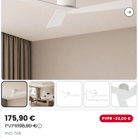
imágenes
Saltar
175,90 €
PVPR -23,00 €
al
PVPR
198,90 €
comienzo
incl. IVA
de