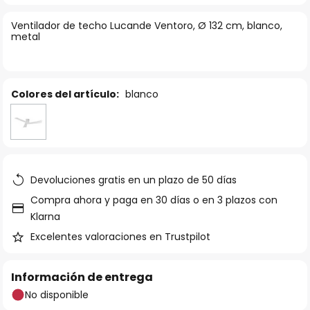
la
Ventilador de techo Lucande Ventoro, Ø 132 cm, blanco,
galería
metal
de
imágenes
Colores del artículo:
blanco
Devoluciones gratis en un plazo de 50 días
Compra ahora y paga en 30 días o en 3 plazos con
Klarna
Excelentes valoraciones en Trustpilot
Información de entrega
No disponible