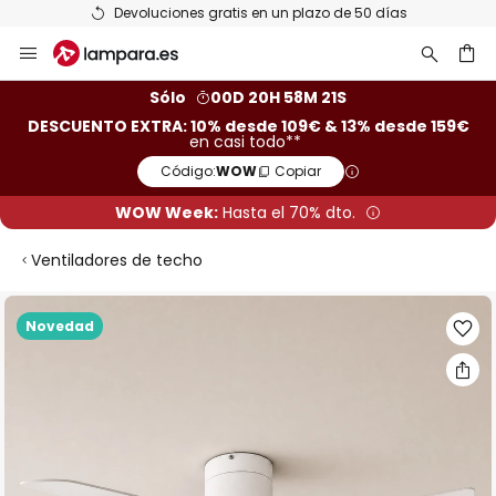
Devoluciones gratis en un plazo de 50 días
Ir
al
contenido
ar
Sólo
00D 20H 58M 20S
DESCUENTO EXTRA: 10% desde 109€ & 13% desde 159€
en casi todo**
Código:
WOW
Copiar
WOW Week:
Hasta el 70% dto.
Ventiladores de techo
Saltar
Novedad
al
final
de
la
galería
de