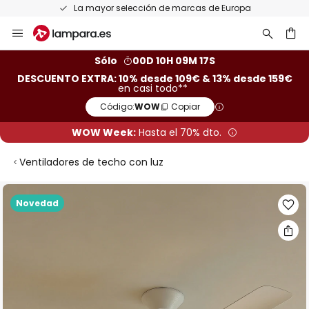
La mayor selección de marcas de Europa
Ir
al
contenido
ar
Sólo
00D 10H 09M 16S
DESCUENTO EXTRA: 10% desde 109€ & 13% desde 159€
en casi todo**
Código:
WOW
Copiar
WOW Week:
Hasta el 70% dto.
Ventiladores de techo con luz
Saltar
Novedad
al
final
de
la
galería
de