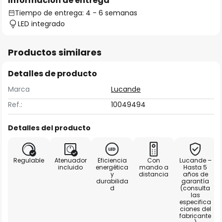
Información de entrega
Tiempo de entrega: 4 - 6 semanas
LED integrado
Productos similares
Detalles de producto
Marca
Lucande
Ref.:
10049494
Detalles del producto
Regulable
Atenuador
Eficiencia
Con
Lucande –
incluido
energética
mando a
Hasta 5
y
distancia
años de
durabilida
garantía
d
(consulta
las
especifica
ciones del
fabricante