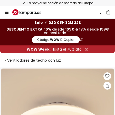
opa
Devoluciones gratis en un plazo de 50 días
Ir
al
contenido
ar
Sólo
02D 08H 32M 22S
DESCUENTO EXTRA: 10% desde 109€ & 13% desde 159€
en casi todo**
Código:
WOW
Copiar
WOW Week:
Hasta el 70% dto.
Ventiladores de techo con luz
Saltar
al
final
de
la
galería
de