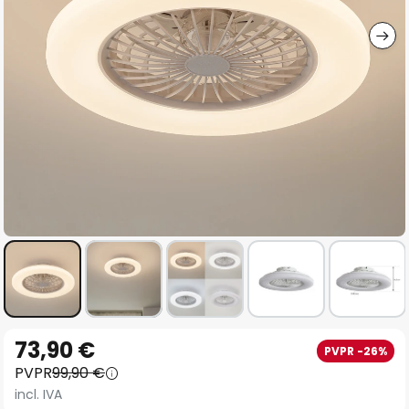
imágenes
Saltar
73,90 €
PVPR -26%
al
PVPR
99,90 €
comienzo
incl. IVA
de