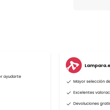
 gratuita.
.
máx. 295 rpm
0 m³/min
Lampara.
0 lm y color de la luz regulable
er ayudarte
cálido (2700 K) hasta blanco
Mayor selección d
Excelentes valorac
a programado (pilas incluidas)
Devoluciones grati