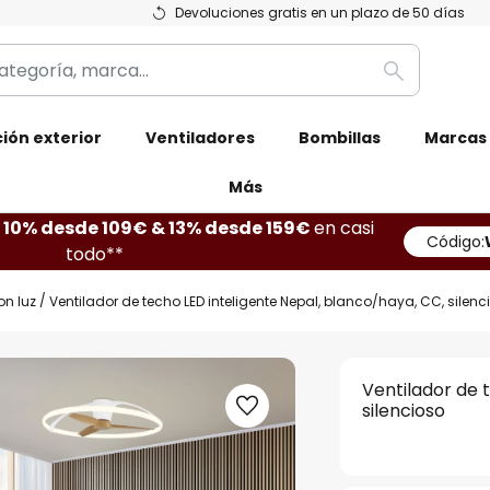
Devoluciones gratis en un plazo de 50 días
Buscar
ión exterior
Ventiladores
Bombillas
Marcas
Más
10% desde 109€ & 13% desde 159€
en casi
Código:
todo**
on luz
Ventilador de techo LED inteligente Nepal, blanco/haya, CC, silenc
Ventilador de 
silencioso