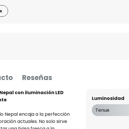
s
ucto
Reseñas
Nepal con iluminación LED
Luminosidad
nte
Tenue
o Nepal encaja a la perfección
ración actuales. No solo sirve
tar una brisa fresca a la