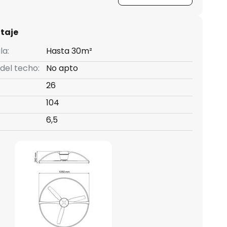
taje
la:
Hasta 30m²
 del techo:
No apto
26
104
6,5