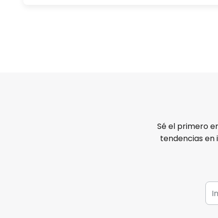
- Controlable por Bluetooth; apl
e iOS
Sé el primero e
tendencias en 