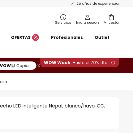
25 años de experiencia
Servicios
Inicia sesión
Mi cesta
OFERTAS
Profesionales
Outlet
WOW Week:
Hasta el 70% dto.
WOW
Copiar
ioso
techo LED inteligente Nepal, blanco/haya, CC,