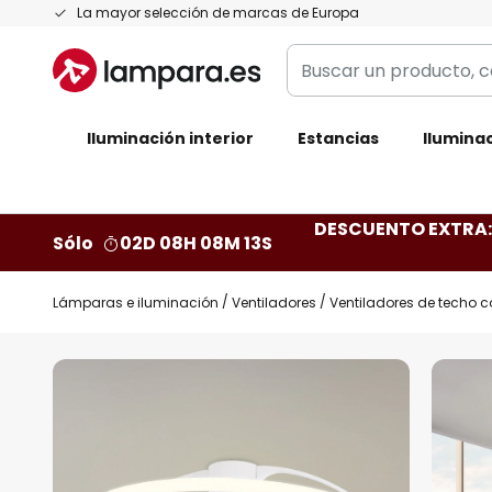
Ir
La mayor selección de marcas de Europa
al
Buscar
contenido
un
producto,
Iluminación interior
categoría,
Estancias
Iluminac
marca...
DESCUENTO EXTRA: 
Sólo
02D 08H 08M 12S
Lámparas e iluminación
Ventiladores
Ventiladores de techo c
Saltar
al
final
de
la