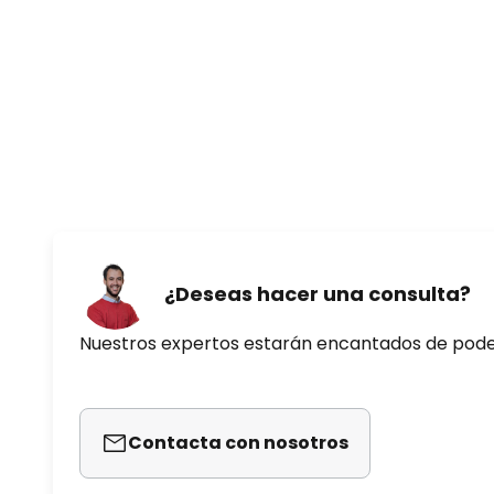
que se puede descargar de forma
Apto para habitaciones de 35 m²
Datos técnicos
- Silencioso motor de 35 W CC
- Tres velocidades regulables: 
- Caudal de aire recirculado: 20
¿Deseas hacer una consulta?
- Potencia luminosa de hasta 720
Nuestros expertos estarán encantados de pod
de forma continua desde blanco 
universal (5000 K)
- Se incluye el control remoto y
Contacta con nosotros