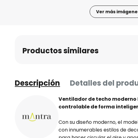
Ver más imágene
Saltar
al
comienzo
de
Productos similares
la
galería
de
imágenes
Descripción
Detalles del prod
Ventilador de techo moderno 
controlable de forma intelige
Con su diseño moderno, el model
con innumerables estilos de deco
para hacer circular el aire y apor